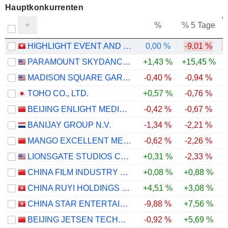
Hauptkonkurrenten
V
%
% 5 Tage
HIGHLIGHT EVENT AND ENTERTAINMENT AG
0,00 %
-9,01 %
PARAMOUNT SKYDANCE CORPORATION
+1,43 %
+15,45 %
MADISON SQUARE GARDEN SPORTS CORP.
-0,40 %
-0,94 %
TOHO CO., LTD.
+0,57 %
-0,76 %
+
BEIJING ENLIGHT MEDIA CO., LTD
-0,42 %
-0,67 %
BANIJAY GROUP N.V.
-1,34 %
-2,21 %
MANGO EXCELLENT MEDIA CO., LTD.
-0,62 %
-2,26 %
LIONSGATE STUDIOS CORP.
+0,31 %
-2,33 %
CHINA FILM INDUSTRY GROUP CO., LTD.
+0,08 %
+0,88 %
CHINA RUYI HOLDINGS LIMITED
+4,51 %
+3,08 %
CHINA STAR ENTERTAINMENT LIMITED
-9,88 %
+7,56 %
+
BEIJING JETSEN TECHNOLOGY CO., LTD
-0,92 %
+5,69 %
+