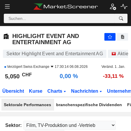
HIGHLIGHT EVENT AND ENTERTAINMENT AG
5,050
CHF
0,00 %
HIGHLIGHT EVENT AND
ENTERTAINMENT AG
Sektor Highlight Event and Entertainment AG
Aktie
Verzögert
Swiss Exchange
17:30:14 06.08.2026
Veränd. 1. Jan.
CHF
0,00 %
5,050
-33,11 %
Übersicht
Kurse
Charts
Nachrichten
Unterneh
Sektorale Performances
branchenspezifische Dividenden
F
Sektor: