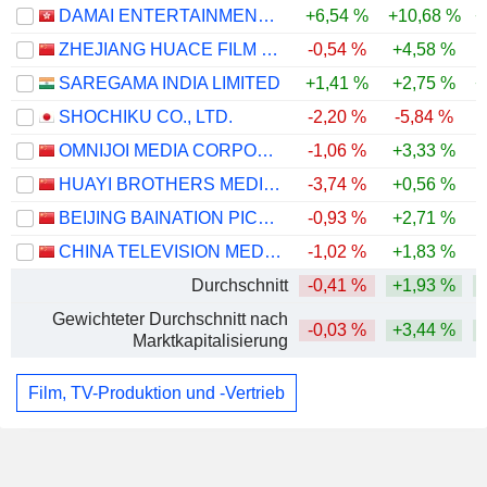
DAMAI ENTERTAINMENT HOLDINGS LIMITED
+6,54 %
+10,68 %
+
ZHEJIANG HUACE FILM & TV CO., LTD.
-0,54 %
+4,58 %
SAREGAMA INDIA LIMITED
+1,41 %
+2,75 %
+
SHOCHIKU CO., LTD.
-2,20 %
-5,84 %
OMNIJOI MEDIA CORPORATION
-1,06 %
+3,33 %
HUAYI BROTHERS MEDIA CORPORATION
-3,74 %
+0,56 %
BEIJING BAINATION PICTURES CO.,LTD.
-0,93 %
+2,71 %
CHINA TELEVISION MEDIA, LTD.
-1,02 %
+1,83 %
Durchschnitt
-0,41 %
+1,93 %
Gewichteter Durchschnitt nach
-0,03 %
+3,44 %
Marktkapitalisierung
Film, TV-Produktion und -Vertrieb