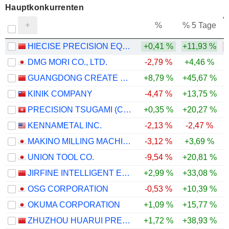
Hauptkonkurrenten
V
%
% 5 Tage
HIECISE PRECISION EQUIPMENT CO.,LTD.
+0,41 %
+11,93 %
-
DMG MORI CO., LTD.
-2,79 %
+4,46 %
GUANGDONG CREATE CENTURY INTELLIGENT EQUIPMENT GROUP CORPORATION LIMITED
+8,79 %
+45,67 %
KINIK COMPANY
-4,47 %
+13,75 %
-
PRECISION TSUGAMI (CHINA) CORPORATION LIMITED
+0,35 %
+20,27 %
-
KENNAMETAL INC.
-2,13 %
-2,47 %
MAKINO MILLING MACHINE CO., LTD.
-3,12 %
+3,69 %
UNION TOOL CO.
-9,54 %
+20,81 %
-
JIRFINE INTELLIGENT EQUIPMENT CO., LTD.
+2,99 %
+33,08 %
-
OSG CORPORATION
-0,53 %
+10,39 %
OKUMA CORPORATION
+1,09 %
+15,77 %
+
ZHUZHOU HUARUI PRECISION CUTTING TOOLS CO.,LTD.
+1,72 %
+38,93 %
-