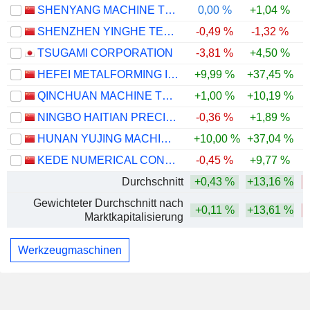
SHENYANG MACHINE TOOL CO., LTD.
0,00 %
+1,04 %
SHENZHEN YINGHE TECHNOLOGY CO., LTD
-0,49 %
-1,32 %
TSUGAMI CORPORATION
-3,81 %
+4,50 %
-
HEFEI METALFORMING INTELLIGENT MANUFACTURING CO., LTD.
+9,99 %
+37,45 %
-
QINCHUAN MACHINE TOOL & TOOL GROUP SHARE CO., LTD.
+1,00 %
+10,19 %
-
NINGBO HAITIAN PRECISION MACHINERY CO.,LTD.
-0,36 %
+1,89 %
HUNAN YUJING MACHINERY CO.,LTD
+10,00 %
+37,04 %
-
KEDE NUMERICAL CONTROL CO., LTD.
-0,45 %
+9,77 %
-
Durchschnitt
+0,43 %
+13,16 %
-
Gewichteter Durchschnitt nach
+0,11 %
+13,61 %
Marktkapitalisierung
Werkzeugmaschinen