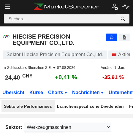
HIECISE PRECISION EQUIPMENT CO.,LTD.
24,40
¥
+0,41 %
HIECISE PRECISION
EQUIPMENT CO.,LTD.
Sektor Hiecise Precision Equipment Co.,Ltd.
Aktien
Schlusskurs
Shenzhen S.E.
07.08.2026
Veränd. 1. Jan.
CNY
+0,41 %
24,40
-35,91 %
Übersicht
Kurse
Charts
Nachrichten
Unterneh
Sektorale Performances
branchenspezifische Dividenden
F
Sektor: