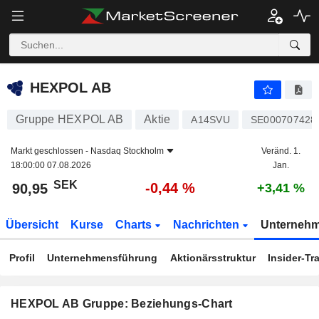
HEXPOL AB
90,95
kr
-0,44 %
HEXPOL AB
Gruppe HEXPOL AB
Aktie
A14SVU
SE000707428
Markt geschlossen -
Nasdaq Stockholm
Veränd. 1.
18:00:00 07.08.2026
Jan.
SEK
-0,44 %
90,95
+3,41 %
Übersicht
Kurse
Charts
Nachrichten
Unterneh
Profil
Unternehmensführung
Aktionärsstruktur
Insider-Tr
HEXPOL AB Gruppe: Beziehungs-Chart