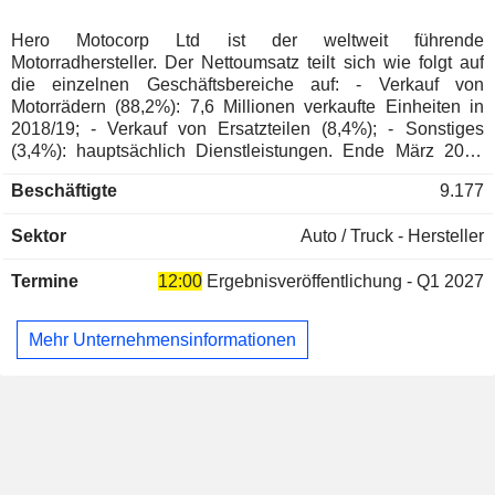
Südafrika
0,01 %
Hero Motocorp Ltd ist der weltweit führende
Motorradhersteller. Der Nettoumsatz teilt sich wie folgt auf
die einzelnen Geschäftsbereiche auf: - Verkauf von
Motorrädern (88,2%): 7,6 Millionen verkaufte Einheiten in
2018/19; - Verkauf von Ersatzteilen (8,4%); - Sonstiges
(3,4%): hauptsächlich Dienstleistungen. Ende März 2019
verfügt die Gruppe über 7 Produktionsstätten in Indien (5),
Beschäftigte
9.177
Bangladesch und Kolumbien. Die Produkte werden über ein
Netz von über 6.500 Händlern und Verkaufsstellen in Indien
Sektor
Auto / Truck - Hersteller
vertrieben. Auf Indien entfallen 97,1% des Nettoumsatzes.
Termine
12:00
Ergebnisveröffentlichung - Q1 2027
Mehr Unternehmensinformationen