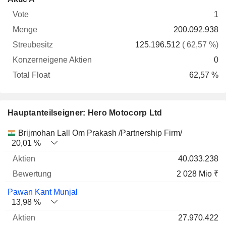
Vote
Menge
Streubesitz
Aktien
Float
1
200.092.938
125.196.512
( 62,57 %)
0
62,57 %
Hauptanteilseigner: Hero Motocorp Ltd
Name
Aktien
%
Bewertung
Brijmohan Lall Om Prakash /Partnership Firm/
20,01 %
40.033.238
2 028 Mio ₹
Pawan Kant Munjal
13,98 %
27.970.422