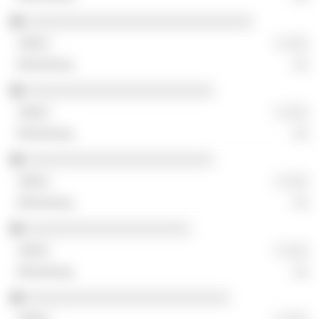
░░░░░░░░░░░░░░░░░░░░░░░░░░░░░
░ ░░░
░░
░░░░░░░░░░░░░░░░░░░░░░░░
░ ░░░
░░
░░░░░░░░░░░░░░░░░░░░░░░░
░ ░░░
░░
░░░░░░░░░░░░░░░░░░░░░
░ ░░░
░░
░░░░░░░░░░░░░░░░░░░░░░░░░░