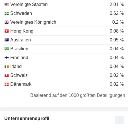
Vereinigte Staaten
2,01 %
Schweden
0,62 %
Vereinigtes Königreich
0,2 %
Hong Kong
0,08 %
Australien
0,05 %
Brasilien
0,04 %
Finnland
0,04 %
Irland
0,04 %
Schweiz
0,02 %
Dänemark
0,02 %
Luxemburg
0,02 %
Basierend auf den 1000 größten Beteiligungen
Singapur
0,01 %
Japan
0,01 %
Unternehmensprofil
Malaysia
0,01 %