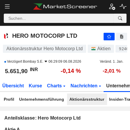
HERO MOTOCORP LTD
5.651,90
₹
-0,14 %
HERO MOTOCORP LTD
Aktionärsstruktur Hero Motocorp Ltd
Aktien
9246
Verzögert
Bombay S.E.
06:29:09 06.08.2026
Veränd. 1. Jan.
INR
-0,14 %
5.651,90
-2,01 %
Übersicht
Kurse
Charts
Nachrichten
Unterneh
Profil
Unternehmensführung
Aktionärsstruktur
Insider-Tr
Anteilsklasse: Hero Motocorp Ltd
Konzerneigene
Total
Aktie A