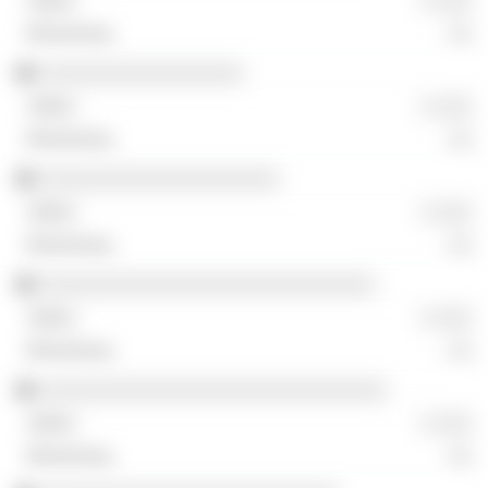
░ ░░░
░░
░░░░░░░░░░░░░░░░░
░ ░░░
░░
░░░░░░░░░░░░░░░░░░░░
░ ░░░
░░
░░░░░░░░░░░░░░░░░░░░░░░░░░░░
░ ░░░
░░
░░░░░░░░░░░░░░░░░░░░░░░░░░░░░
░ ░░░
░░