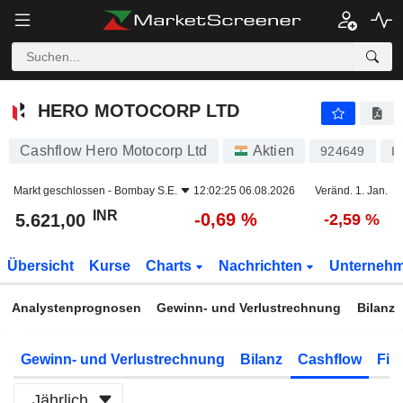
HERO MOTOCORP LTD
5.621,00
₹
-0,69 %
HERO MOTOCORP LTD
Cashflow Hero Motocorp Ltd
Aktien
924649
I
Markt geschlossen -
Bombay S.E.
12:02:25 06.08.2026
Veränd. 1. Jan.
INR
-0,69 %
5.621,00
-2,59 %
Übersicht
Kurse
Charts
Nachrichten
Unterneh
Analystenprognosen
Gewinn- und Verlustrechnung
Bilanz
Gewinn- und Verlustrechnung
Bilanz
Cashflow
Fin
Jährlich