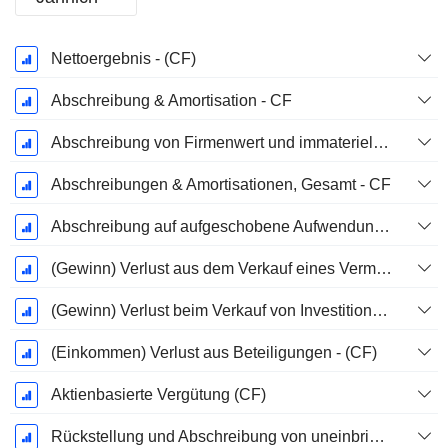
Ende d.
Nettoergebnis - (CF)
Geschäftsjahres:
März
Abschreibung & Amortisation - CF
Abschreibung von Firmenwert und immateriellen Vermögenswerten - (CF) - (Modellspezifisch)
Abschreibungen & Amortisationen, Gesamt - CF
Abschreibung auf aufgeschobene Aufwendungen, Gesamt - (CF)
(Gewinn) Verlust aus dem Verkauf eines Vermögenswerts
(Gewinn) Verlust beim Verkauf von Investitionen - (CF)
(Einkommen) Verlust aus Beteiligungen - (CF)
Aktienbasierte Vergütung (CF)
Rückstellung und Abschreibung von uneinbringlichen Forderungen