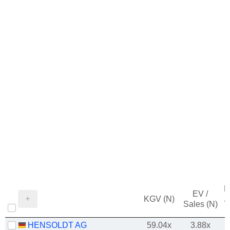
M
EV /
KGV (N)
/
Sales (N)
HENSOLDT AG
59.04x
3.88x