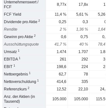
Unternehmenswert /
8,77x
17,8x
19
FCF
FCF Yield
11,4 %
5,61 %
5,26 
2
Dividende pro Aktie
0,25
0,3
0,
Rendite
2 %
1,36 %
1,64 
2
Gewinn pro Aktie
0,6
0,75
0,5
Ausschüttungsquote
41,7 %
40 %
78,4 
1
Umsatz
1.474
1.707
1.84
1
EBITDA
261
292
32
1
EBIT
198,6
224
24
1
Nettoergebnis
62,7
78
5
1
Nettoverschuldung
414,6
335
7
2
Referenzkurs
12,52
22,10
24,4
Anz. der Aktien (in
105.000
105.000
115.50
Tausend)