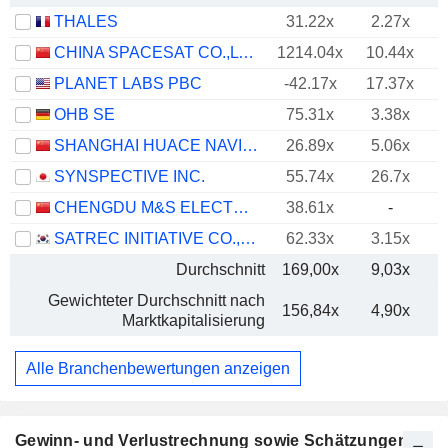
THALES
31.22x
2.27x
CHINA SPACESAT CO.,LTD.
1214.04x
10.44x
PLANET LABS PBC
-42.17x
17.37x
OHB SE
75.31x
3.38x
SHANGHAI HUACE NAVIGATION TECHNOLOGY LTD
26.89x
5.06x
SYNSPECTIVE INC.
55.74x
26.7x
-
CHENGDU M&S ELECTRONICS TECHNOLOGY CO.,LTD.
38.61x
-
SATREC INITIATIVE CO., LTD.
62.33x
3.15x
Durchschnitt
169,00x
9,03x
Gewichteter Durchschnitt nach
156,84x
4,90x
Marktkapitalisierung
Alle Branchenbewertungen anzeigen
Gewinn- und Verlustrechnung sowie Schätzungen