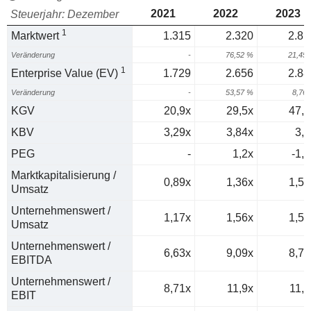
2021
2022
2023
Steuerjahr: Dezember
1
Marktwert
1.315
2.320
2.81
Veränderung
-
76,52 %
21,45
1
Enterprise Value (EV)
1.729
2.656
2.88
Veränderung
-
53,57 %
8,76
KGV
20,9x
29,5x
47,8
KBV
3,29x
3,84x
3,2
PEG
-
1,2x
-1,5
Marktkapitalisierung /
0,89x
1,36x
1,53
Umsatz
Unternehmenswert /
1,17x
1,56x
1,56
Umsatz
Unternehmenswert /
6,63x
9,09x
8,78
EBITDA
Unternehmenswert /
8,71x
11,9x
11,7
EBIT