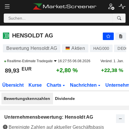
HENSOLDT AG
89,93
€
+2,80 %
HENSOLDT AG
Bewertung Hensoldt AG
Aktien
HAG000
DE00
Realtime-Estimate
Tradegate
16:27:55 06.08.2026
Veränd. 1. Jan.
EUR
+2,80 %
89,93
+22,38 %
Übersicht
Kurse
Charts
Nachrichten
Unterneh
Bewertungskennzahlen
Dividende
Unternehmensbewertung: Hensoldt AG
Bereinigte Zahlen auf aktueller Geschäftsbasis