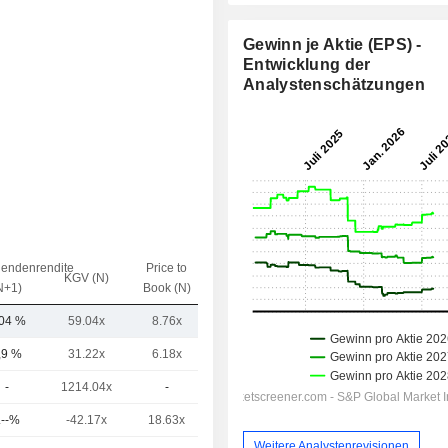
Gewinn je Aktie (EPS) -
Entwicklung der
Analystenschätzungen
dendenrendite
Price to
EV / Sales
KGV (N)
N+1)
Book (N)
(N)
,04 %
59.04x
8.76x
3.88x
,9 %
31.22x
6.18x
2.27x
-
1214.04x
-
10.44x
.--%
-42.17x
18.63x
17.37x
Weitere Analystenrevisionen