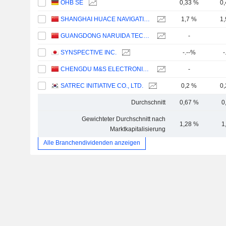
OHB SE
0,33 %
0
SHANGHAI HUACE NAVIGATION TECHNOLOGY LTD
1,7 %
1
GUANGDONG NARUIDA TECHNOLOGY CO., LTD.
-
SYNSPECTIVE INC.
-.--%
-
CHENGDU M&S ELECTRONICS TECHNOLOGY CO.,LTD.
-
SATREC INITIATIVE CO., LTD.
0,2 %
0
Durchschnitt
0,67 %
0
Gewichteter Durchschnitt nach
1,28 %
1
Marktkapitalisierung
Alle Branchendividenden anzeigen