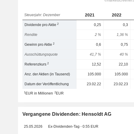
2021
2022
Steuerjahr: Dezember
2
Dividende pro Aktie
0,25
0,3
Rendite
2 %
1,36 %
2
Gewinn pro Aktie
0,6
0,75
Ausschüttungsquote
41,7 %
40 %
2
Referenzkurs
12,52
22,10
Anz. der Aktien (in Tausend)
105.000
105.000
Datum der Veröffentlichung
23.02.22
23.02.23
1
2
EUR in Millionen
EUR
Vergangene Dividenden: Hensoldt AG
25.05.2026
Ex-Dividenden-Tag - 0.55 EUR