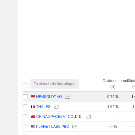
Dividendenrendite
Divi
Zu einer Liste hinzufügen
(N)
(
HENSOLDT AG
0,79 %
1
THALES
1,64 %
1
CHINA SPACESAT CO.,LTD.
-
PLANET LABS PBC
-.--%
-