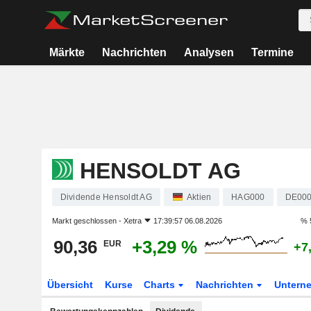
Märkte
Nachrichten
Analysen
Termine
HENSOLDT AG
Dividende Hensoldt AG
Aktien
HAG000
DE00
Markt geschlossen -
Xetra
17:39:57 06.08.2026
% 
90,36
+3,29 %
EUR
+7
Übersicht
Kurse
Charts
Nachrichten
Untern