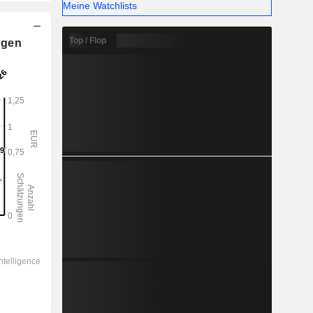
Meine Watchlists
Top / Flop
ngen