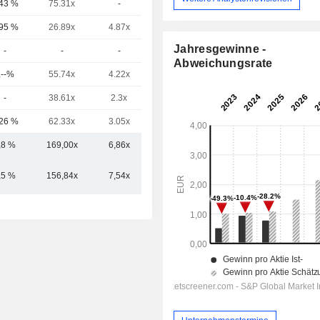
,43 %
75.31x
-
3.38x
,95 %
26.89x
4.87x
5.06x
Jahresgewinne -
-
-
-
-
Abweichungsrate
.--%
55.74x
4.22x
26.7x
-
38.61x
2.3x
-
,26 %
62.33x
3.05x
3.15x
,8 %
169,00x
6,86x
9,03x
,5 %
156,84x
7,54x
4,90x