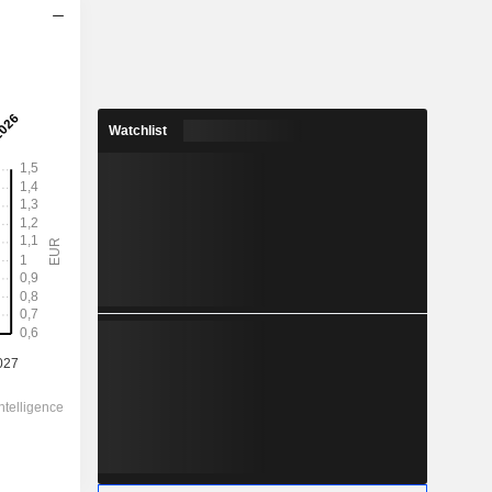
2028
1,226
1,36 %
Watchlist
3,055
40,1 %
90,36
-
-