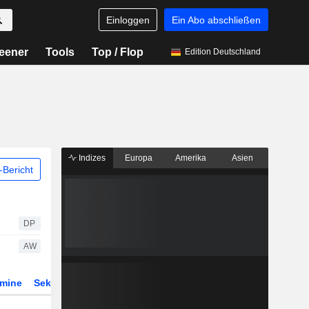
Einloggen
Ein Abo abschließen
eener
Tools
Top / Flop
Edition Deutschland
Indizes
Europa
Amerika
Asien
Bericht
DP
AW
rmine
Sektor
Derivate
ETFs