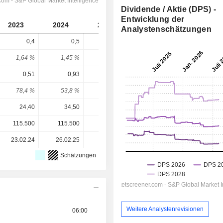
Dividende / Aktie (DPS) -
Entwicklung der
2023
2024
2025
2026
2027
Analystenschätzungen
0,4
0,5
0,55
0,6937
0,9082
1,64 %
1,45 %
0,75 %
0,77 %
1,01 %
0,51
0,93
0,77
1,476
2,137
78,4 %
53,8 %
71,4 %
47 %
42,5 %
24,40
34,50
73,40
90,36
90,36
115.500
115.500
115.500
115.500
-
23.02.24
26.02.25
25.02.26
-
-
Schätzungen
Weitere Analystenrevisionen
06:00