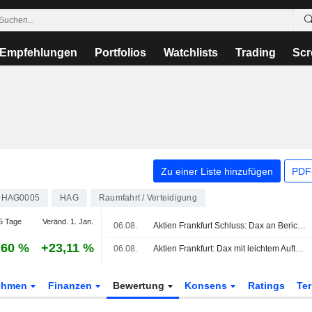
Empfehlungen
Portfolios
Watchlists
Trading
Scr
Zu einer Liste hinzufügen
PDF-
0HAG0005
HAG
Raumfahrt / Verteidigung
5 Tage
Veränd. 1. Jan.
06.08.
Aktien Frankfurt Schluss: Dax an Berichtssaison-Höhepunkt kaum verändert
,60 %
+23,11 %
06.08.
Aktien Frankfurt: Dax mit leichtem Auftrieb - Gewinnmitnahmen bei Siemens-Aktien
ehmen
Finanzen
Bewertung
Konsens
Ratings
Te