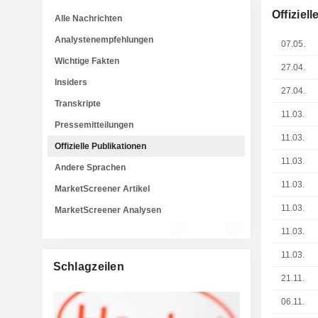
Offiziel
Alle Nachrichten
Analystenempfehlungen
07.05.
Wichtige Fakten
27.04.
Insiders
27.04.
Transkripte
11.03.
Pressemitteilungen
11.03.
Offizielle Publikationen
11.03.
Andere Sprachen
11.03.
MarketScreener Artikel
11.03.
MarketScreener Analysen
11.03.
11.03.
Schlagzeilen
21.11.
06.11.