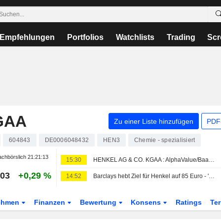
Empfehlungen
Portfolios
Watchlists
Trading
Scr
GAA
Zu einer Liste hinzufügen
PDF-
604843
DE0006048432
HEN3
Chemie - spezialisiert
chbörslich
21:21:13
15:30
HENKEL AG & CO. KGAA : AlphaValue/Baader Europe stuft AlphaValue/Baader Europe auf Verkaufen zurück
,03
+0,29 %
14:52
Barclays hebt Ziel für Henkel auf 85 Euro - 'Equal Weight'
ehmen
Finanzen
Bewertung
Konsens
Ratings
Te