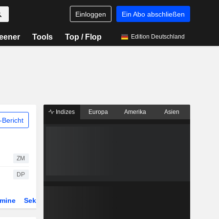
Einloggen
Ein Abo abschließen
eener
Tools
Top / Flop
Edition Deutschland
Indizes
Europa
Amerika
Asien
Bericht
ZM
DP
rmine
Sektor
Derivate
ETFs