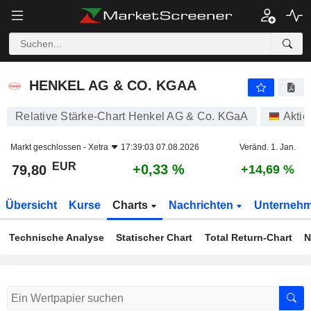
HENKEL AG & CO. KGAA
79,80
€
+0,33 %
HENKEL AG & CO. KGAA
Relative Stärke-Chart Henkel AG & Co. KGaA
Aktie
Markt geschlossen -
Xetra
17:39:03 07.08.2026
Veränd. 1. Jan.
EUR
+0,33 %
79,80
+14,69 %
Übersicht
Kurse
Charts
Nachrichten
Unterneh
Technische Analyse
Statischer Chart
Total Return-Chart
N