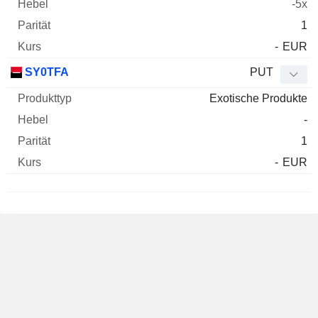
-5x
1
-
EUR
SY0TFA
PUT
Exotische Produkte
-
1
-
EUR