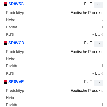
WKN
Typ
Produkttyp
Hebel
Parität
Kurs
SR8V5G
PUT
Exotische Produkte
-
1
-
EUR
SR8VGD
PUT
Exotische Produkte
-
1
-
EUR
SR8VVE
PUT
Exotische Produkte
-
1