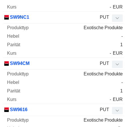
-
EUR
SW9NC1
PUT
Exotische Produkte
-
1
-
EUR
SW94CM
PUT
Exotische Produkte
-
1
-
EUR
SW9616
PUT
Exotische Produkte