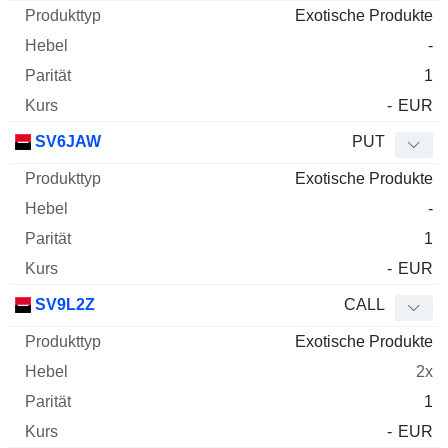
Exotische Produkte
-
1
-
EUR
SV6JAW
PUT
Exotische Produkte
-
1
-
EUR
SV9L2Z
CALL
Exotische Produkte
2x
1
-
EUR