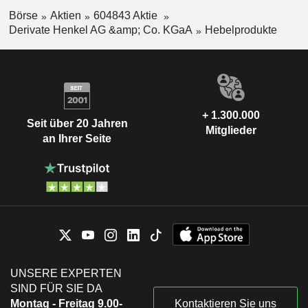
Börse
Aktien
604843 Aktie
Derivate Henkel AG &amp; Co. KGaA
Hebelprodukte
+ 1.300.000
Seit über 20 Jahren
Mitglieder
an Ihrer Seite
UNSERE EXPERTEN
SIND FÜR SIE DA
Montag - Freitag 9.00-
Kontaktieren Sie uns