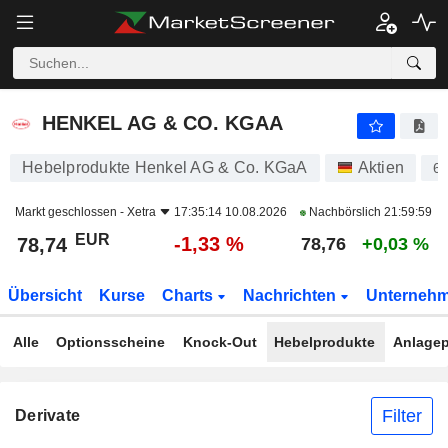
HENKEL AG & CO. KGAA
78,74
€
-1,33 %
HENKEL AG & CO. KGAA
Hebelprodukte Henkel AG & Co. KGaA
Aktien
6
Markt geschlossen -
Xetra
17:35:14 10.08.2026
Nachbörslich
21:59:59
EUR
-1,33 %
78,74
78,76
+0,03 %
Übersicht
Kurse
Charts
Nachrichten
Unterneh
Alle
Optionsscheine
Knock-Out
Hebelprodukte
Anlagep
Filter
Derivate