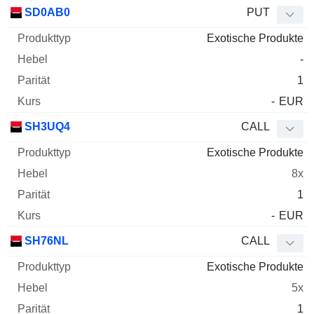
SD0AB0
PUT
Exotische Produkte
-
1
-
EUR
SH3UQ4
CALL
Exotische Produkte
8x
1
-
EUR
SH76NL
CALL
Exotische Produkte
5x
1