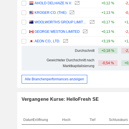
AHOLD DELHAIZE N.V.
+0,12 %
-2
KROGER CO. (THE)
+1,13 %
-0
WOOLWORTHS GROUP LIMITED
+0,17 %
+1
GEORGE WESTON LIMITED
+0,13 %
-2
AEON CO., LTD.
+3,19 %
+1
Durchschnitt
+0,18 %
-2
Gewichteter Durchschnitt nach
-0,54 %
+0
Marktkapitalisierung
Alle Branchenperformances anzeigen
Vergangene Kurse: HelloFresh SE
Datum
Eröffnung
Hoch
Tief
Schlusskurs