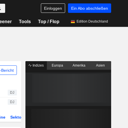
Einloggen
Ein Abo abschließen
eener
Tools
Top / Flop
Edition Deutschland
Indizes
Europa
Amerika
Asien
Bericht
DJ
DJ
ine
Sektor
Derivate
ETFs