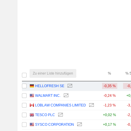
Zu einer Liste hinzufügen
%
% 
HELLOFRESH SE
-0,35 %
-0
WALMART INC.
-0,24 %
+0
LOBLAW COMPANIES LIMITED
-1,23 %
-3
TESCO PLC
+0,02 %
-2
SYSCO CORPORATION
+0,17 %
-0