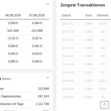
Jüngste Transaktionen
06.08.2026
07.08.2026
Datum
Kurs
Volumen
3,394 €
3,384
€
13:47:41
3,384
5.238
522.409
222.088
13:47:29
3,382
38
+0,53 %
-0,35 %
13:47:28
3,382
546
3,364 €
3,381 €
13:47:28
3,386
189
3,455 €
3,433 €
13:44:12
3,387
120
3,360 €
3,364 €
13:44:08
3,386
175
13:44:08
3,387
37
n
Märkte
13:44:06
3,384
2.031
men
222.088
13:44:06
3,384
3.900
s Tagesvolumen
397.343
13:44:01
3,386
50
 Volumen 20 Tage
1.112.766