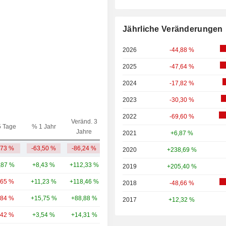
Jährliche Veränderungen
2026
-44,88 %
2025
-47,64 %
2024
-17,82 %
2023
-30,30 %
2022
-69,60 %
Veränd. 3
5 Tage
% 1 Jahr
Kap.($)
Jahre
2021
+6,87 %
,73 %
-63,50 %
-86,24 %
564 Mio.
2020
+238,69 %
,87 %
+8,43 %
+112,33 %
892 Mrd.
2019
+205,40 %
,65 %
+11,23 %
+118,46 %
52,04 Mrd.
2018
-48,66 %
,84 %
+15,75 %
+88,88 %
39,88 Mrd.
2017
+12,32 %
,42 %
+3,54 %
+14,31 %
40,37 Mrd.