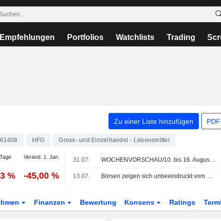
Empfehlungen
Portfolios
Watchlists
Trading
Scr
Zu einer Liste hinzufügen
PDF-
61408
HFG
Gross- und Einzelhandel - Lebensmittel
Tage
Veränd. 1. Jan.
31.07.
WOCHENVORSCHAU/10. bis 16. August 2026 (33. KW)
73 %
-45,00 %
13.07.
Börsen zeigen sich unbeeindruckt vom Nahen Osten
ehmen
Finanzen
Bewertung
Konsens
Ratings
Term