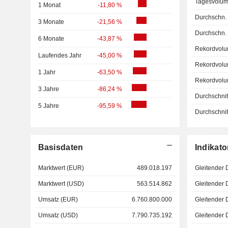
Tagesvolum
1 Monat
-11,80 %
Durchschn.
3 Monate
-21,56 %
Durchschn.
6 Monate
-43,87 %
Rekordvolu
Laufendes Jahr
-45,00 %
Rekordvolu
1 Jahr
-63,50 %
Rekordvolu
3 Jahre
-86,24 %
Durchschnitt
5 Jahre
-95,59 %
Durchschnitt
Basisdaten
Indikato
Marktwert (EUR)
489.018.197
Gleitender 
Marktwert (USD)
563.514.862
Gleitender 
Umsatz (EUR)
6.760.800.000
Gleitender 
Umsatz (USD)
7.790.735.192
Gleitender 