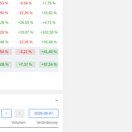
,53 %
-4,59 %
+7,75 %
34,2 Mrd.
,93 %
-22,26 %
+15,82 %
35,12 Mrd.
,28 %
+26,55 %
+4,73 %
34,55 Mrd.
,29 %
+15,07 %
+102,50 %
27,23 Mrd.
,98 %
-22,35 %
+35,49 %
23,55 Mrd.
,54 %
-3,21 %
+41,40 %
117,94 Mrd.
,08 %
+7,37 %
+97,54 %
Volumen
Veränderung