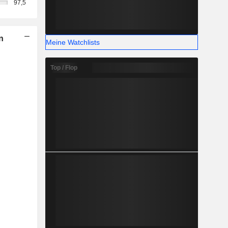
97,5
n
Meine Watchlists
Top / Flop