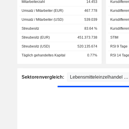
Mitarbeiterzahl
14.453
Kursdiffere
Umsatz / Mitarbeiter (EUR)
467.778
Kursdiffere
Umsatz / Mitarbeiter (USD)
539.039
Kursdiffere
Streubesitz
83.64 %
Kursdiffere
Streubesitz (EUR)
451.373.738
STIM
Streubesitz (USD)
520.135.674
RSI 9 Tage
Täglich gehandeltes Kapital
0.77%
RSI 14 Tag
Sektorenvergleich: