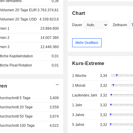
en-Verhältnis
0,36
 Volumen 20 Tage EUR
3.763.374,61
Chart
 Volumen 20 Tage USD
4.339.923,6
Dauer
Zeitraum
men 1
23.884.600
men 2
14.007.360
Mehr Grafiken
men 3
12.446.360
liche Kapitalrotation
0,01
Kurs-Extreme
liche Float Rotation
0,01
1 Woche
3,34
ren
1 Monat
3,32
Laufendes Jahr
3,32
Durchschnitt 5 Tage
3,409
1 Jahr
3,32
Durchschnitt 20 Tage
3,559
3 Jahre
3,32
Durchschnitt 50 Tage
3,874
5 Jahre
3,32
Durchschnitt 100 Tage
4,022