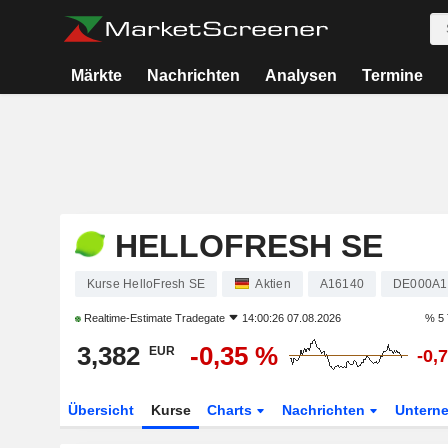
Märkte
Nachrichten
Analysen
Termine
HELLOFRESH SE
Kurse HelloFresh SE
Aktien
A16140
DE000A1
Realtime-Estimate
Tradegate
14:00:26 07.08.2026
% 5 
3,382
-0,35 %
EUR
-0,
Übersicht
Kurse
Charts
Nachrichten
Untern