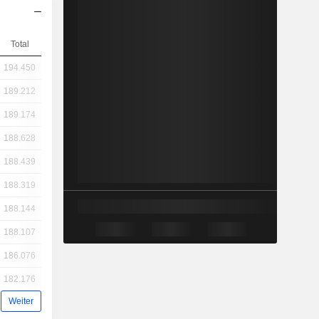
Total
194.450
189.212
189.174
188.628
188.439
188.319
188.144
188.107
186.076
182.176
Weiter