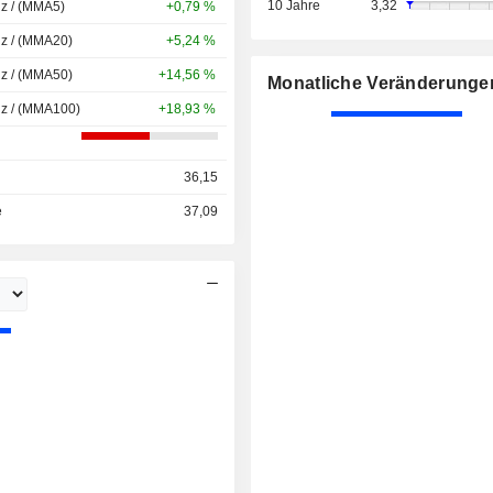
10 Jahre
3,32
nz / (MMA5)
+0,79 %
nz / (MMA20)
+5,24 %
nz / (MMA50)
+14,56 %
Monatliche Veränderunge
nz / (MMA100)
+18,93 %
36,15
e
37,09