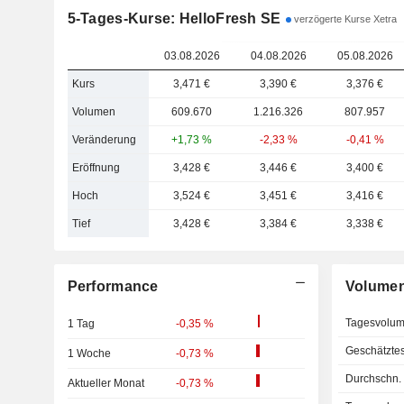
5-Tages-Kurse: HelloFresh SE
verzögerte Kurse Xetra
03.08.2026
04.08.2026
05.08.2026
Kurs
3,471 €
3,390 €
3,376 €
Volumen
609.670
1.216.326
807.957
Veränderung
+1,73 %
-2,33 %
-0,41 %
Eröffnung
3,428 €
3,446 €
3,400 €
Hoch
3,524 €
3,451 €
3,416 €
Tief
3,428 €
3,384 €
3,338 €
Performance
Volume
Tagesvolu
1 Tag
-0,35 %
Geschätzte
1 Woche
-0,73 %
Durchschn.
Aktueller Monat
-0,73 %