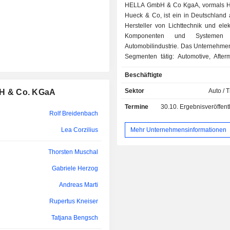
HELLA GmbH & Co KgaA, vormals H
Hueck & Co, ist ein in Deutschland 
Hersteller von Lichttechnik und ele
Komponenten und Systemen
Automobilindustrie. Das Unternehmen 
Segmenten tätig: Automotive, After
Spezialanwendungen. Das 
Beschäftigte
Automotive umfasst das Li
Elektronikgeschäft und bietet Sch
Sektor
Auto / T
H & Co. KGaA
Signallampen, Innenleuch
Termine
30.10.
Ergebnisveröffentlichun
Beleuchtungselektroni
Rolf Breidenbach
Karosserieelektronik, Energiemana
Fahrerassistenzsysteme und -kompo
Mehr Unternehmensinformationen
Lea Corzilius
Das Segment Aftermarket umfasst 
mit Kfz-Teilen und Zubehör, Kali
Thorsten Muschal
Diagnosedienstleistungen für Werkst
Gabriele Herzog
das Großhandelsgeschäft. Das
Spezialanwendungen umfa
Andreas Marti
Erstausrüstung von Spezialfahrz
Bussen, Wohnwagen, La
Rupertus Kneiser
Baumaschinen, Kommunalfahrze
Tatjana Bengsch
Anhängern. Es entwickelt und