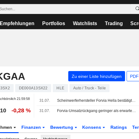
Empfehlungen
Portfolios
Watchlists
Trading
Scr
 KGAA
Zu einer Liste hinzufügen
PDF-
13SX2
DE000A13SX22
HLE
Auto / Truck - Teile
chbörslich
21:59:58
31.07.
Scheinwerferhersteller Forvia Hella bestätigt Prognose
,10
-0,28 %
31.07.
Forvia-Umsatzrückgang geringer als erwartet, doch BYD belastet China-Geschäft
ehmen
Finanzen
Bewertung
Konsens
Ratings
Te