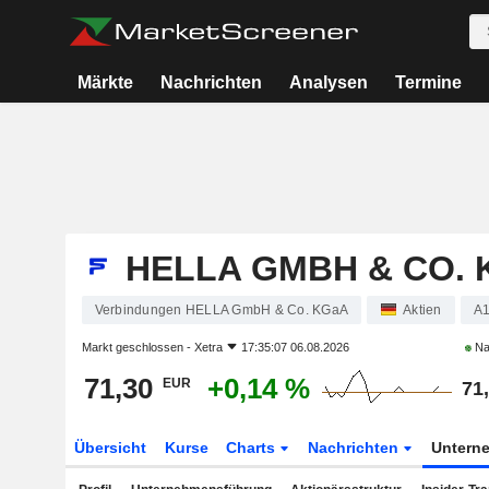
Märkte
Nachrichten
Analysen
Termine
HELLA GMBH & CO.
Verbindungen HELLA GmbH & Co. KGaA
Aktien
A
Markt geschlossen -
Xetra
17:35:07 06.08.2026
Na
71,30
+0,14 %
EUR
71
Übersicht
Kurse
Charts
Nachrichten
Untern