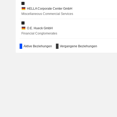
HELLA Corporate Center GmbH
Miscellaneous Commercial Services
O.E. Hueck GmbH
Financial Conglomerates
Aktive Beziehungen
Vergangene Beziehungen
Faurecia Autositze Gmbh
Auto Parts: OEM
HELLA Innenleuchten-Systeme GmbH
Electrical Products
Changchun Hella Faway Automotive Lighting Co. Ltd.
Beijing HELLA BHAP Automotive Lighting Co. Ltd.