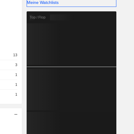
Meine Watchlists
Top / Flop
13
3
1
1
1