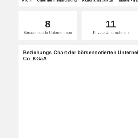
Profil
Unternehmensführung
Aktionärsstruktur
Insider-Tr
8
11
Börsennotierte Unternehmen
Private Unternehmen
Beziehungs-Chart der börsennotierten Unter
Co. KGaA