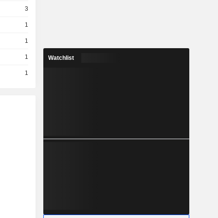
3
1
1
1
Watchlist
1