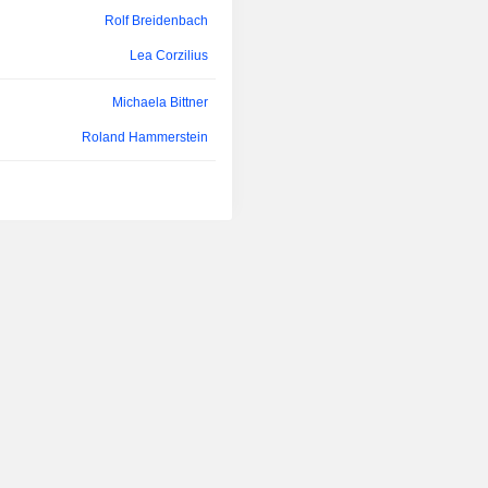
Beleuchtungen, elektronische Ko
Rolf Breidenbach
und Systeme und bietet Ersatzteile, F
Seitenleuchten und Zubehör an.
Lea Corzilius
Michaela Bittner
Roland Hammerstein
Gabriele Herzog
Andreas Marti
Paul Berger
Christoph Rudiger
Rolf Breidenbach
Jörg Buchheim
Markus Bannert
Jörg Buchheim