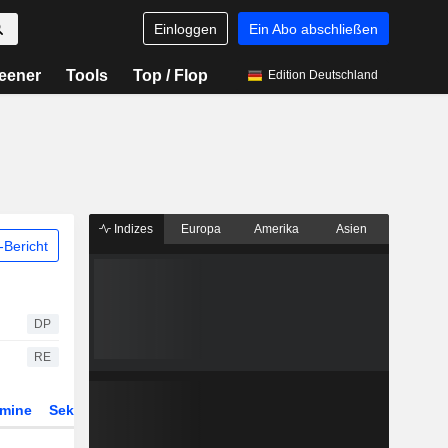
Einloggen
Ein Abo abschließen
eener
Tools
Top / Flop
Edition Deutschland
Indizes
Europa
Amerika
Asien
Bericht
DP
RE
rmine
Sektor
Derivate
ETFs