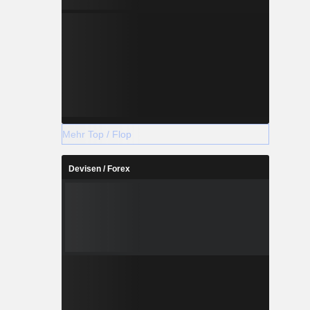
mponenten
ahrgestell-
Mehr Top / Flop
Devisen / Forex