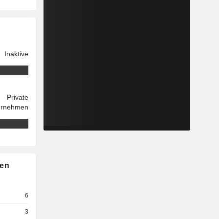
Inaktive
Private
ernehmen
nen
6
3