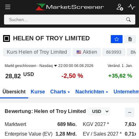
HELEN OF TROY LIMITED
28,82
$
-2,50 %
HELEN OF TROY LIMITED
Kurs Helen of Troy Limited
Aktien
869993
BMG
Markt geschlossen -
Nasdaq
22:00:00 06.08.2026
Veränd. 1. Jan.
USD
-2,50 %
28,82
+35,62 %
Übersicht
Kurse
Charts
Nachrichten
Unterneh
Bewertung: Helen of Troy Limited
Marktwert
689 Mio.
KGV 2027 *
7,63x
Enterprise Value (EV)
1,28 Mrd.
EV / Sales 2027 *
0,71x