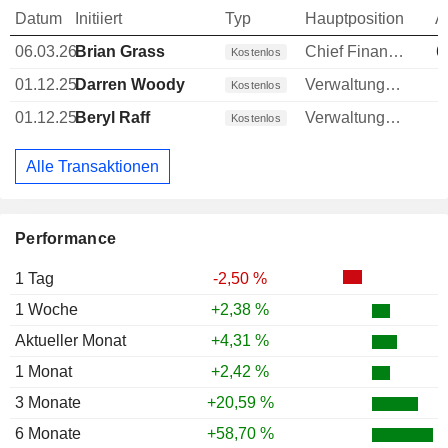
Datum
Initiiert
Typ
Hauptposition
A
06.03.26
Brian Grass
Chief Financial Officer (CFO)
6
Kostenlos
01.12.25
Darren Woody
Verwaltungsratsmitglied
Kostenlos
01.12.25
Beryl Raff
Verwaltungsratsmitglied
Kostenlos
Alle Transaktionen
Performance
1 Tag
-2,50 %
1 Woche
+2,38 %
Aktueller Monat
+4,31 %
1 Monat
+2,42 %
3 Monate
+20,59 %
6 Monate
+58,70 %