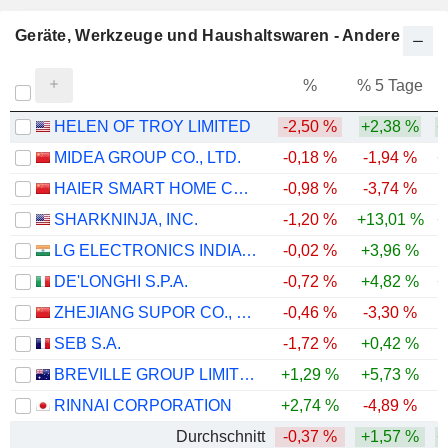
Geräte, Werkzeuge und Haushaltswaren - Andere
%
% 5 Tage
%
HELEN OF TROY LIMITED
-2,50 %
+2,38 %
+
MIDEA GROUP CO., LTD.
-0,18 %
-1,94 %
+
HAIER SMART HOME CO., LTD.
-0,98 %
-3,74 %
-
SHARKNINJA, INC.
-1,20 %
+13,01 %
+
LG ELECTRONICS INDIA LIMITED
-0,02 %
+3,96 %
DE'LONGHI S.P.A.
-0,72 %
+4,82 %
+
ZHEJIANG SUPOR CO., LTD.
-0,46 %
-3,30 %
-
SEB S.A.
-1,72 %
+0,42 %
BREVILLE GROUP LIMITED
+1,29 %
+5,73 %
RINNAI CORPORATION
+2,74 %
-4,89 %
Durchschnitt
-0,37 %
+1,57 %
+