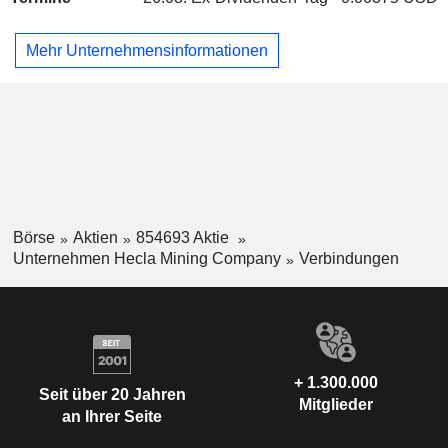
patentierte Aufbereitungsanlagen-Claims, 21 patentierte
Erz-Claims und eine patentierte Aufbereitungsanlage. Die
Mehr Unternehmensinformationen
Lucky Friday-Mine ist eine tiefliegende Untertage-Silber-,
Blei- und Zinkmine im Coeur d'Alene Mining District im
Norden von Idaho. Die Keno Hill-Einheit befindet sich im
zentralen Yukon-Territorium, Kanada, und erstreckt sich über
eine Fläche von etwa 15.000 Hektar im zentralen Yukon.
Die gesamten Mineralienkonzessionen von Hecla Keno Hill
umfassen eine Fläche von etwa 238,12 Quadratkilometern.
Börse
Aktien
854693 Aktie
Unternehmen Hecla Mining Company
Verbindungen
+ 1.300.000
Seit über 20 Jahren
Mitglieder
an Ihrer Seite