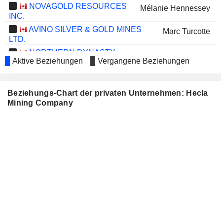
NOVAGOLD RESOURCES
Mélanie Hennessey
INC.
AVINO SILVER & GOLD MINES
Marc Turcotte
LTD.
NORTHERN DYNASTY
Mike Westerlund
Aktive Beziehungen
Vergangene Beziehungen
MINERALS LTD.
SEVA MINING CORP.
James Sabala
Beziehungs-Chart der privaten Unternehmen: Hecla
HIGHCLIFF METALS CORP.
A. Lamar Long
Mining Company
LION COPPER AND GOLD
Douglas Stiles
CORP.
GALIANO GOLD INC.
Lauren Roberts
TC ENERGY CORPORATION
Jill Satre
ROCKHAVEN RESOURCES
Loralee Johnstone
LTD.
KINGMAN MINERALS LTD.
Arthur Brown
FURY GOLD MINES LIMITED
Phillips Baker