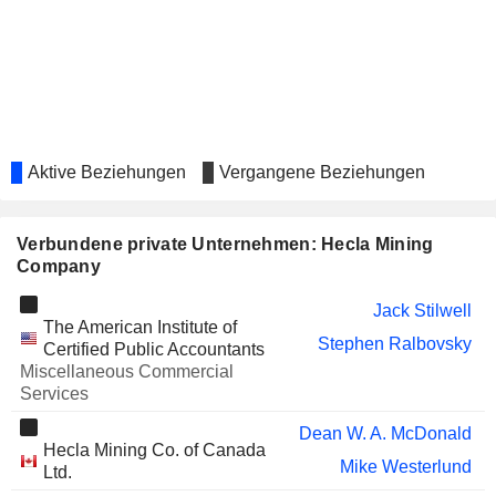
CAPITAL LIMITED
Cassie Boggs
LIBERTY GOLD CORP.
Lauren Roberts
NORAM LITHIUM CORP.
Arthur Brown
WOLFDEN RESOURCES
Ian Atkinson
CORPORATION
Aktive Beziehungen
Vergangene Beziehungen
FIRST MAJESTIC SILVER
Thomas Fudge
CORP.
David Howe
Verbundene private Unternehmen: Hecla Mining
REVIVAL GOLD INC.
Company
Lawrence Radford
SILVER PREDATOR CORP.
Wei Ying Zhu
Jack Stilwell
The American Institute of
DATELINE RESOURCES
Stephen Ralbovsky
Phillips Baker
Certified Public Accountants
LIMITED
Miscellaneous Commercial
Services
INTEGRA RESOURCES CORP.
Ian Atkinson
ORLA MINING LTD.
Dean W. A. McDonald
Robert Krcmarov
Hecla Mining Co. of Canada
Mike Westerlund
Ltd.
EQUINOX GOLD CORP.
Robert Krcmarov