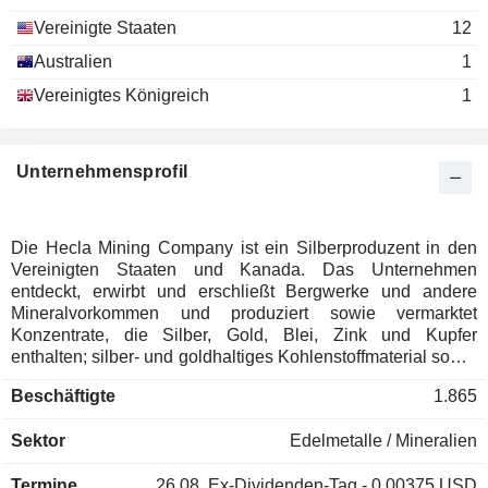
Vereinigte Staaten
12
Australien
1
Vereinigtes Königreich
1
Unternehmensprofil
Die Hecla Mining Company ist ein Silberproduzent in den
Vereinigten Staaten und Kanada. Das Unternehmen
entdeckt, erwirbt und erschließt Bergwerke und andere
Mineralvorkommen und produziert sowie vermarktet
Konzentrate, die Silber, Gold, Blei, Zink und Kupfer
enthalten; silber- und goldhaltiges Kohlenstoffmaterial sowie
unraffiniertes Dore, das Silber und Gold enthält. Zu den
Beschäftigte
1.865
Geschäftsbereichen des Unternehmens gehören Greens
Creek, Lucky Friday und Keno Hill. Der Betrieb Greens
Sektor
Edelmetalle / Mineralien
Creek befindet sich auf Admiralty Island in der Nähe von
Juneau, Alaska. Das Grundstück Greens Creek umfasst
Termine
26.08.
Ex-Dividenden-Tag - 0.00375 USD
über 440 nicht patentierte Erzabbau-Claims, 58 nicht