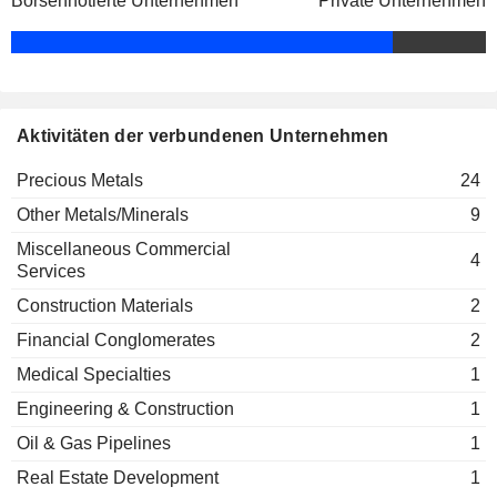
Börsennotierte Unternehmen
Private Unternehmen
Kurt Allen
Klondex Midas Operations, Inc.
Michael Clary
Precious Metals
Dean W. A. McDonald
Hecla Canada Ltd.
Aktivitäten der verbundenen Unternehmen
Mike Westerlund
Precious Metals
Robert Brown
Precious Metals
24
Other Metals/Minerals
9
Miscellaneous Commercial
4
Services
Construction Materials
2
Financial Conglomerates
2
Medical Specialties
1
Engineering & Construction
1
Oil & Gas Pipelines
1
Real Estate Development
1