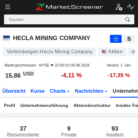
HECLA MINING COMPANY
15,86
$
-4,11 %
HECLA MINING COMPANY
Verbindungen Hecla Mining Company
Aktien
85
Markt geschlossen -
NYSE
22:00:02 06.08.2026
Veränd. 1. Jan.
USD
-4,11 %
15,86
-17,35 %
Übersicht
Kurse
Charts
Nachrichten
Unterneh
Profil
Unternehmensführung
Aktionärsstruktur
Insider-Tr
37
9
93
Börsennotierte
Private
Insiders