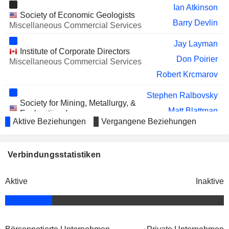
Ian Atkinson
HANSTONE GOLD CORP.
Robert Quinn
Society of Economic Geologists
Barry Devlin
Miscellaneous Commercial Services
HANSCO CAPITAL CORP.
Robert Quinn
Jay Layman
GALLEON GOLD CORP.
Robert Russell
Institute of Corporate Directors
Don Poirier
Miscellaneous Commercial Services
I-80 GOLD CORP.
Ronald Clayton
Robert Krcmarov
OCUMETICS TECHNOLOGY
Robert Quinn
CORP.
Stephen Ralbovsky
Society for Mining, Metallurgy, &
RED CANYON RESOURCES
Lauren Roberts
Matt Blattman
Exploration, Inc.
LTD.
Aktive Beziehungen
Vergangene Beziehungen
Miscellaneous Commercial
MERCADO MINERALS LTD.
Barry Devlin
Services
CONSTELLATION CAPITAL
Robert Quinn
Phillips Baker
Verbindungsstatistiken
CORP.
Hecla Ltd.
Lauren Roberts
Construction Materials
CASCADIA MINERALS LTD.
James Sabala
Aktive
Inaktive
Anvita Mishra Patil
Kurt Allen
Dean W. A. McDonald
Hecla Silver Valley, Inc.
Phillips Baker
Construction Materials