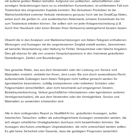
mit äußerst großen Risiken behaftet. Aufgrund von politischen, wirtschaftlichen oder
sonstigen Veränderungen kann es zu erheblichen Kursverlusten, im schlimmsten Fall zum
Totalverlust des eingesetzten Kapitals kommen. Bei derivativen Produkten ist die
Wahrscheinlichkeit extremer Verluste mindestens genauso hoch wie bei SmallCap Aktien,
wobei auch die großen in- und ausländischen Aktienwerte schwere Kursverluste bis hin
zum Totalverlust erleiden können. Sie sollten sich vor jeder Anlageentscheidung (z.B.
durch Ihre Hausbank oder einen Berater Ihres Vertrauens) weitergehend beraten lassen.
Obwohl die in den Analysen und Markteinschätzungen von Aktien-Telegram enthaltenen
Wertungen und Aussagen mit der angemessenen Sorgfalt erstellt wurden, übernehmen
wir keinerlei Verantwortung oder Haftung für Fehler, Versäumnisse oder falsche Angaben.
Dies gilt ebenso für alle von unseren Gesprächspartnern in den Interviews geäußerten
Darstellungen, Zahlen und Beurteilungen.
Das gesamte Risiko, das aus dem Verwenden oder der Leistung von Service und
Materialien entsteht, verbleibt bei Ihnen, dem Leser. Bis zum durch anwendbares Recht
äußerstenfalls Zulässigen kann Aktien-Telegram nicht haftbar gemacht werden für
irgendwelche besonderen, zufällig entstandenen oder indirekten Schäden oder
Folgeschäden (einschließlich, aber nicht beschränkt auf entgangenen Gewinn,
Betriebsunterbrechung, Verlust geschäftlicher Informationen oder irgendeinen anderen
Vermögensschaden), die aus dem Verwenden oder der Unmöglichkeit, Service und
Materialien zu verwenden entstanden sind.
Alle in dem vorliegenden Report zu HealWell Ai Inc. geäußerten Aussagen, außer
historischen Tatsachen, sollten als zukunftsgerichtete Aussagen verstanden werden, die
sich wegen erheblicher Unwägbarkeiten durchaus nicht bewahrheiten könnten. Die
Aussagen des Autors unterliegen Ungewissheiten, die nicht unterschätzt werden sollten.
Es gibt keine Sicherheit oder Garantie, dass die getätigten Prognosen tatsächlich