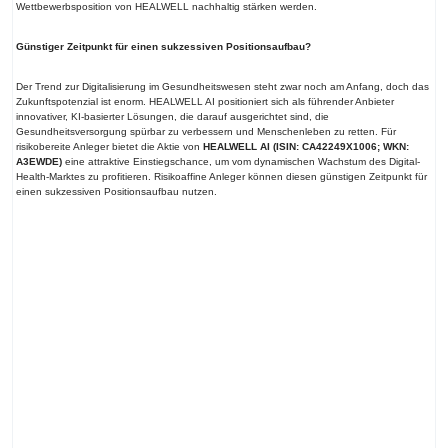
Wettbewerbsposition von HEALWELL nachhaltig stärken werden.
Günstiger Zeitpunkt für einen sukzessiven Positionsaufbau?
Der Trend zur Digitalisierung im Gesundheitswesen steht zwar noch am Anfang, doch das
Zukunftspotenzial ist enorm. HEALWELL AI positioniert sich als führender Anbieter
innovativer, KI-basierter Lösungen, die darauf ausgerichtet sind, die
Gesundheitsversorgung spürbar zu verbessern und Menschenleben zu retten. Für
risikobereite Anleger bietet die Aktie von
HEALWELL AI (ISIN: CA42249X1006; WKN:
A3EWDE)
eine attraktive Einstiegschance, um vom dynamischen Wachstum des Digital-
Health-Marktes zu profitieren. Risikoaffine Anleger können diesen günstigen Zeitpunkt für
einen sukzessiven Positionsaufbau nutzen.