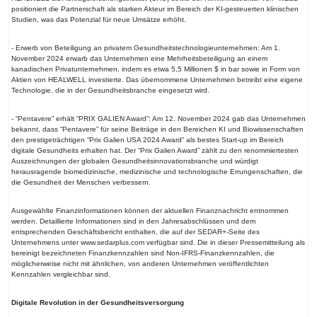
positioniert die Partnerschaft als starken Akteur im Bereich der KI-gesteuerten klinischen
Studien, was das Potenzial für neue Umsätze erhöht.
- Erwerb von Beteiligung an privatem Gesundheitstechnologieunternehmen: Am 1.
November 2024 erwarb das Unternehmen eine Mehrheitsbeteiligung an einem
kanadischen Privatunternehmen, indem es etwa 5,5 Millionen $ in bar sowie in Form von
Aktien von HEALWELL investierte. Das übernommene Unternehmen betreibt eine eigene
Technologie, die in der Gesundheitsbranche eingesetzt wird.
- “Pentavere” erhält “PRIX GALIEN Award”: Am 12. November 2024 gab das Unternehmen
bekannt, dass “Pentavere” für seine Beiträge in den Bereichen KI und Biowissenschaften
den prestigeträchtigen “Prix Galien USA 2024 Award” als bestes Start-up im Bereich
digitale Gesundheits erhalten hat. Der “Prix Galien Award” zählt zu den renommiertesten
Auszeichnungen der globalen Gesundheitsinnovationsbranche und würdigt
herausragende biomedizinische, medizinische und technologische Errungenschaften, die
die Gesundheit der Menschen verbessern.
Ausgewählte Finanzinformationen können der aktuellen Finanznachricht entnommen
werden. Detaillierte Informationen sind in den Jahresabschlüssen und dem
entsprechenden Geschäftsbericht enthalten, die auf der SEDAR+-Seite des
Unternehmens unter www.sedarplus.com verfügbar sind. Die in dieser Pressemitteilung als
bereinigt bezeichneten Finanzkennzahlen sind Non-IFRS-Finanzkennzahlen, die
möglicherweise nicht mit ähnlichen, von anderen Unternehmen veröffentlichten
Kennzahlen vergleichbar sind.
Digitale Revolution in der Gesundheitsversorgung