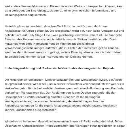
Weil andere Researchhäuser und Börsenbriefe den Wert auch besprechen können, kann
es in vorliegendem Empfehlungszeitraum zu einer symmetrischen Informations-/ und
Meinungsgenerierung kommen.
Natürlich gilt es zu beachten, dass HealWell Ai Inc. in der höchsten denkbaren
Risikoklasse für Aktien gelistet ist. Die Gesellschaft weist ggf. noch keine Umsätze auf und
befindet sich auf Early Stage Level, was gleichzeitig reizvoll wie riskant ist. Die finanzielle
Situation des Unternehmens ist noch defizitär, was die Risiken deutlich erhöht. Durch
notwendig werdende Kapitalerhöhungen könnten zudem kurzfristig
Verwässerungserscheinungen auftreten, die zu Lasten der Investoren gehen können.
Wenn es dem Unternehmen nicht gelingt, weitere Finanzquellen in den nächsten Jahren
zu erschließen, könnten sogar Insolvenz und ein Delisting drohen.
Enthaftungserklärung und Risiko des Totalverlustes des eingesetzten Kapitals
Die Hintergrundinformationen, Markteinschätzungen und Wertpapieranalysen, die Aktien-
Telegram auf seinen Webseiten und in seinen Newslettern veröffentlicht, stellen weder ein
Verkaufsangebot für die behandelten Notierungen noch eine Aufforderung zum Kauf oder
Verkauf von Wertpapieren dar. Den Ausführungen liegen Quellen zugrunde, die der
Herausgeber für vertrauenswürdig erachtet. Dennoch ist die Haftung für
Vermögensschäden, die aus der Heranziehung der Ausführungen bzw. der
Aktienbesprechungen für die eigene Anlageentscheidung möglicherweise resultieren
können, ausnahmslos ausgeschlossen.
Wir geben zu bedenken, dass Aktieninvestments immer mit Risiko verbunden sind. Jedes
Geschäft mit Optionsscheinen, Hebelzertifikaten oder sonstigen Finanzprodukten ist sogar