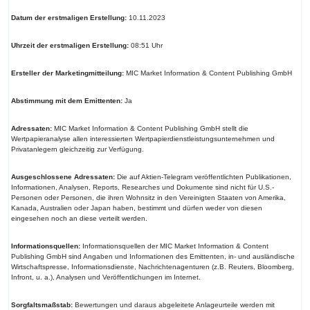
Datum der erstmaligen Erstellung:
10.11.2023
Uhrzeit der erstmaligen Erstellung:
08:51 Uhr
Ersteller der Marketingmitteilung:
MIC Market Information & Content Publishing GmbH
Abstimmung mit dem Emittenten:
Ja
Adressaten:
MIC Market Information & Content Publishing GmbH stellt die
Wertpapieranalyse allen interessierten Wertpapierdienstleistungsunternehmen und
Privatanlegern gleichzeitig zur Verfügung.
Ausgeschlossene Adressaten:
Die auf Aktien-Telegram veröffentlichten Publikationen,
Informationen, Analysen, Reports, Researches und Dokumente sind nicht für U.S.-
Personen oder Personen, die ihren Wohnsitz in den Vereinigten Staaten von Amerika,
Kanada, Australien oder Japan haben, bestimmt und dürfen weder von diesen
eingesehen noch an diese verteilt werden.
Informationsquellen:
Informationsquellen der MIC Market Information & Content
Publishing GmbH sind Angaben und Informationen des Emittenten, in- und ausländische
Wirtschaftspresse, Informationsdienste, Nachrichtenagenturen (z.B. Reuters, Bloomberg,
Infront, u. a.), Analysen und Veröffentlichungen im Internet.
Sorgfaltsmaßstab:
Bewertungen und daraus abgeleitete Anlageurteile werden mit