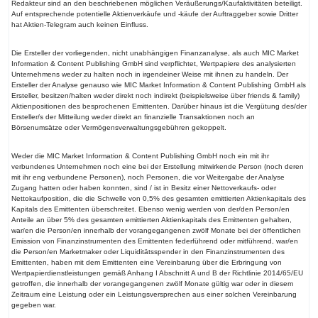
Redakteur sind an den beschriebenen möglichen Veräußerungs/Kaufaktivitäten beteiligt.
Auf entsprechende potentielle Aktienverkäufe und -käufe der Auftraggeber sowie Dritter
hat Aktien-Telegram auch keinen Einfluss.
Die Ersteller der vorliegenden, nicht unabhängigen Finanzanalyse, als auch MIC Market
Information & Content Publishing GmbH sind verpflichtet, Wertpapiere des analysierten
Unternehmens weder zu halten noch in irgendeiner Weise mit ihnen zu handeln. Der
Ersteller der Analyse genauso wie MIC Market Information & Content Publishing GmbH als
Ersteller, besitzen/halten weder direkt noch indirekt (beispielsweise über friends & family)
Aktienpositionen des besprochenen Emittenten. Darüber hinaus ist die Vergütung des/der
Ersteller/s der Mitteilung weder direkt an finanzielle Transaktionen noch an
Börsenumsätze oder Vermögensverwaltungsgebühren gekoppelt.
Weder die MIC Market Information & Content Publishing GmbH noch ein mit ihr
verbundenes Unternehmen noch eine bei der Erstellung mitwirkende Person (noch deren
mit ihr eng verbundene Personen), noch Personen, die vor Weitergabe der Analyse
Zugang hatten oder haben konnten, sind / ist in Besitz einer Nettoverkaufs- oder
Nettokaufposition, die die Schwelle von 0,5% des gesamten emittierten Aktienkapitals des
Kapitals des Emittenten überschreitet. Ebenso wenig werden von der/den Person/en
Anteile an über 5% des gesamten emittierten Aktienkapitals des Emittenten gehalten,
war/en die Person/en innerhalb der vorangegangenen zwölf Monate bei der öffentlichen
Emission von Finanzinstrumenten des Emittenten federführend oder mitführend, war/en
die Person/en Marketmaker oder Liquiditätsspender in den Finanzinstrumenten des
Emittenten, haben mit dem Emittenten eine Vereinbarung über die Erbringung von
Wertpapierdienstleistungen gemäß Anhang I Abschnitt A und B der Richtlinie 2014/65/EU
getroffen, die innerhalb der vorangegangenen zwölf Monate gültig war oder in diesem
Zeitraum eine Leistung oder ein Leistungsversprechen aus einer solchen Vereinbarung
gegeben war.