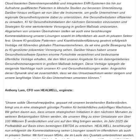
Cloud-basierten Dateninteroperabilität und integrierten EHR-Systemen bis hin zur
Aufnahme qualifizierter Patienten in klinische Studien zur besseren Unterstützung.
Darüber hinaus verfügen wir nun über die Instrumente, um große Unternehmen und
regionale Gesundheitssysteme dabei zu unterstützen, ihre Gesundheitsdaten effizienter
zu verwalten, KI für Gesundheitsinitiativen der nächsten Generation einzusetzen und
Strategien für eine wertorientierte Versorgung in großem Maßstab umzusetzen.
Abgesehen von unseren Übernahmen stellen wir auch eine beschleunigte
Kommerzialisierung unserer Lösungen sowohl im öffentlichen als auch im privaten Sektor
fest. Unsere KI-gestützte Patienten- und Krankheitsidentifizierung gewinnt erfolgreich
Verträge mit führenden globalen Pharmaunternehmen, da wir eine große Bewegung hin
zu KI-gestützter präventiver Versorgung sehen. Darüber hinaus haben unsere
Gesundheitssoftware-Sparten enorme Fortschritte verzeichnet und bedeutsame
öffentliche Verträge erhalten, die den Wert unserer Angebote für ein datengetriebenes
Gesundheitsmanagement in großem Maßstab belegen. Diese Verträge spiegeln die
steigende Nachfrage nach unseren KI- und Gesundheitslösungen wider. Angesichts
dieser Dynamik sind wir zuversichtlich, dass wir das Umsatzwachstum weiter steigern und
unsere langfristige Vision für das Unternehmen umsetzen können.”
Anthony Lam, CFO von HEALWELL, ergänzte:
“Unsere solide Übernahmepipeline, gepaart mit unseren bestehenden Barbeständen,
bringt uns in eine strategisch günstige Position für beträchtliches zukünftiges Wachstum.
Wir gehen davon aus, dass unsere strategischen Initiativen in den nächsten Monaten zu
weiteren Bekanntgaben führen werden, die unseren Weg zu einer Umsatzrate von über
100 Millionen $ verdeutlichen und uns auf den Weg bringen werden, im Jahr 2025 die
Profitabilität auf Basis eines bereinigten EBITDA zu erreichen. HEALWELL beschleunigt
nun erfolgreich die Kommerzialisierung seiner Lösungen sowohl im öffentlichen als auch
im privaten Sektor. Mit fünf neuen MSAs, die im Laufe des Quartals unterzeichnet wurden,