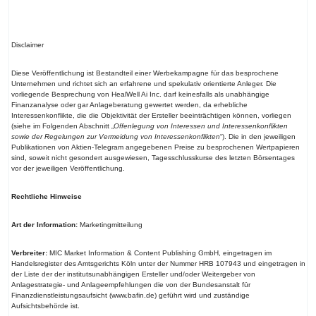
Disclaimer
Diese Veröffentlichung ist Bestandteil einer Werbekampagne für das besprochene
Unternehmen und richtet sich an erfahrene und spekulativ orientierte Anleger. Die
vorliegende Besprechung von HealWell Ai Inc. darf keinesfalls als unabhängige
Finanzanalyse oder gar Anlageberatung gewertet werden, da erhebliche
Interessenkonflikte, die die Objektivität der Ersteller beeinträchtigen können, vorliegen
(siehe im Folgenden Abschnitt „
Offenlegung von Interessen und Interessenkonflikten
sowie der Regelungen zur Vermeidung von Interessenkonflikten
“). Die in den jeweiligen
Publikationen von Aktien-Telegram angegebenen Preise zu besprochenen Wertpapieren
sind, soweit nicht gesondert ausgewiesen, Tagesschlusskurse des letzten Börsentages
vor der jeweiligen Veröffentlichung.
Rechtliche Hinweise
Art der Information:
Marketingmitteilung
Verbreiter:
MIC Market Information & Content Publishing GmbH, eingetragen im
Handelsregister des Amtsgerichts Köln unter der Nummer HRB 107943 und eingetragen in
der Liste der der institutsunabhängigen Ersteller und/oder Weitergeber von
Anlagestrategie- und Anlageempfehlungen die von der Bundesanstalt für
Finanzdienstleistungsaufsicht (www.bafin.de) geführt wird und zuständige
Aufsichtsbehörde ist.