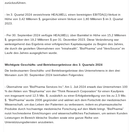
zurückzuführen.
- Im 3. Quartal 2024 verzeichnete HEALWELL einen bereinigten EBITDA(1)-Verlust in
Höhe von 3,42 Millionen $, gegenüber einem Verlust von 1,80 Millionen $ im 3. Quartal
2023.
- Per 30. September 2024 verfügte HEALWELL über Barmittel in Höhe von 15,2 Millionen
$, gegenüber den 19,2 Millionen $ per 31. Dezember 2023. Diese Veränderung war
weitestgehend das Ergebnis einer erfolgreichen Kapitalausgabe zu Beginn des Jahres,
die durch die gezielten Übernahmen von “Intrahealth”, “BioPharma” und “VeroSource” im
Laufe des Jahres ausgeglichen wurde.
Wichtigste Geschäfts- und Betriebsergebnisse des 3. Quartals 2024
Die bedeutsamen Geschäfts- und Betriebsergebnisse des Unternehmens in den drei
Monaten zum 30. September 2024 beinhalten Folgendes:
- Übernahme von “BioPharma Services Inc”: Am 1. Juli 2024 erwarb das Unternehmen 100
% der Aktien von “Biopharma” von der “Think Research Corporation” für einen Kaufpreis
von insgesamt rund 12,5 Mio. $, zusätzlich zu einer Erfolgsbeteiligung von bis zu 2,5 Mio.
$. “BioPharma” wurde 2006 gegründet und widmet sich dem Fortschritt der medizinischen
Wissenschaft, um das Leben der Patienten zu verbessern, indem es pharmazeutische
Produkte durch hochwertige medizinische Forschung auf den Markt bringt. “BioPharma”
nutzt hochmoderne Einrichtungen und wissenschaftliches Fachwissen, um seinen Kunden
Leistungen im Bereich klinische Studien sowie eine ganze Reihe von
Unterstützungsdiensten anzubieten.