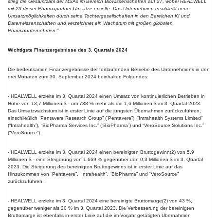
stieg die Gesamtzahl der MSAs im Bereich Biowissenschaften auf 27, wobei HEALWELL
mit 23 dieser Pharmapartner Umsätze erzielte. Das Unternehmen erschließt neue
Umsatzmöglichkeiten durch seine Tochtergesellschaften in den Bereichen KI und
Datenwissenschaften und verzeichnet ein Wachstum mit großen globalen
Pharmaunternehmen.”
Wichtigste Finanzergebnisse des 3. Quartals 2024
Die bedeutsamen Finanzergebnisse der fortlaufenden Betriebe des Unternehmens in den
drei Monaten zum 30. September 2024 beinhalten Folgendes:
- HEALWELL erzielte im 3. Quartal 2024 einen Umsatz von kontinuierlichen Betrieben in
Höhe von 13,7 Millionen $ - um 738 % mehr als die 1,6 Millionen $ im 3. Quartal 2023.
Das Umsatzwachstum ist in erster Linie auf die jüngsten Übernahmen zurückzuführen,
einschließlich “Pentavere Research Group” (“Pentavere”), “Intrahealth Systems Limited”
(“Intrahealth”), “BioPharma Services Inc.” (“BioPharma”) und “VeroSource Solutions Inc.”
(“VeroSource”).
- HEALWELL erzielte im 3. Quartal 2024 einen bereinigten Bruttogewinn(2) von 5,9
Millionen $ - eine Steigerung von 1.669 % gegenüber den 0,3 Millionen $ im 3. Quartal
2023. Die Steigerung des bereinigten Bruttogewinns ist in erster Linie auf das
Hinzukommen von “Pentavere”, “Intrahealth”, “BioPharma” und “VeroSource”
zurückzuführen.
- HEALWELL erzielte im 3. Quartal 2024 eine bereinigte Bruttomarge(2) von 43 %,
gegenüber weniger als 20 % im 3. Quartal 2023. Die Verbesserung der bereinigten
Bruttomarge ist ebenfalls in erster Linie auf die im Vorjahr getätigten Übernahmen