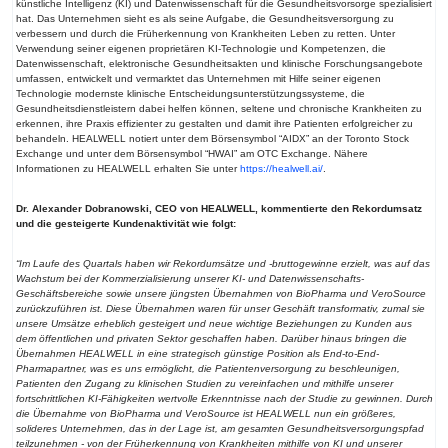
künstliche Intelligenz (KI) und Datenwissenschaft für die Gesundheitsvorsorge spezialisiert
hat. Das Unternehmen sieht es als seine Aufgabe, die Gesundheitsversorgung zu
verbessern und durch die Früherkennung von Krankheiten Leben zu retten. Unter
Verwendung seiner eigenen proprietären KI-Technologie und Kompetenzen, die
Datenwissenschaft, elektronische Gesundheitsakten und klinische Forschungsangebote
umfassen, entwickelt und vermarktet das Unternehmen mit Hilfe seiner eigenen
Technologie modernste klinische Entscheidungsunterstützungssysteme, die
Gesundheitsdienstleistern dabei helfen können, seltene und chronische Krankheiten zu
erkennen, ihre Praxis effizienter zu gestalten und damit ihre Patienten erfolgreicher zu
behandeln. HEALWELL notiert unter dem Börsensymbol “AIDX” an der Toronto Stock
Exchange und unter dem Börsensymbol “HWAI” am OTC Exchange. Nähere
Informationen zu HEALWELL erhalten Sie unter
https://healwell.ai/
.
Dr. Alexander Dobranowski, CEO von HEALWELL, kommentierte den Rekordumsatz
und die gesteigerte Kundenaktivität wie folgt:
“Im Laufe des Quartals haben wir Rekordumsätze und -bruttogewinne erzielt, was auf das
Wachstum bei der Kommerzialisierung unserer KI- und Datenwissenschafts-
Geschäftsbereiche sowie unsere jüngsten Übernahmen von BioPharma und VeroSource
zurückzuführen ist. Diese Übernahmen waren für unser Geschäft transformativ, zumal sie
unsere Umsätze erheblich gesteigert und neue wichtige Beziehungen zu Kunden aus
dem öffentlichen und privaten Sektor geschaffen haben. Darüber hinaus bringen die
Übernahmen HEALWELL in eine strategisch günstige Position als End-to-End-
Pharmapartner, was es uns ermöglicht, die Patientenversorgung zu beschleunigen,
Patienten den Zugang zu klinischen Studien zu vereinfachen und mithilfe unserer
fortschrittlichen KI-Fähigkeiten wertvolle Erkenntnisse nach der Studie zu gewinnen. Durch
die Übernahme von BioPharma und VeroSource ist HEALWELL nun ein größeres,
solideres Unternehmen, das in der Lage ist, am gesamten Gesundheitsversorgungspfad
teilzunehmen - von der Früherkennung von Krankheiten mithilfe von KI und unserer