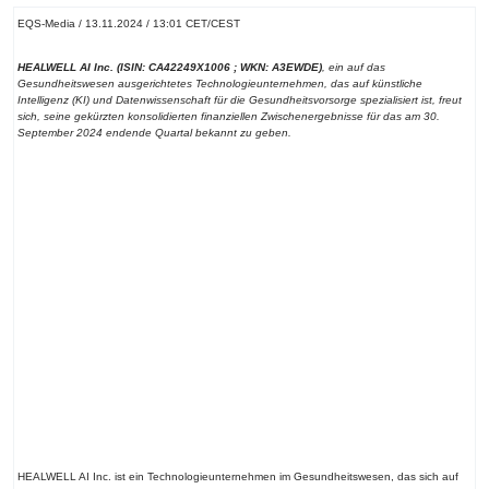
EQS-Media / 13.11.2024 / 13:01 CET/CEST
HEALWELL AI Inc. (ISIN: CA42249X1006 ; WKN: A3EWDE)
, ein auf das
Gesundheitswesen ausgerichtetes Technologieunternehmen, das auf künstliche
Intelligenz (KI) und Datenwissenschaft für die Gesundheitsvorsorge spezialisiert ist, freut
sich, seine gekürzten konsolidierten finanziellen Zwischenergebnisse für das am 30.
September 2024 endende Quartal bekannt zu geben.
HEALWELL AI Inc.
ist ein Technologieunternehmen im Gesundheitswesen, das sich auf