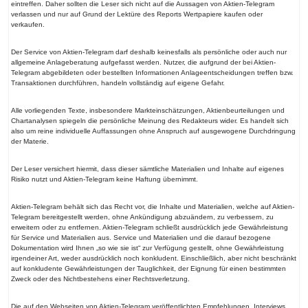
eintreffen. Daher sollten die Leser sich nicht auf die Aussagen von Aktien-Telegram
verlassen und nur auf Grund der Lektüre des Reports Wertpapiere kaufen oder
verkaufen.
Der Service von Aktien-Telegram darf deshalb keinesfalls als persönliche oder auch nur
allgemeine Anlageberatung aufgefasst werden. Nutzer, die aufgrund der bei Aktien-
Telegram abgebildeten oder bestellten Informationen Anlageentscheidungen treffen bzw.
Transaktionen durchführen, handeln vollständig auf eigene Gefahr.
Alle vorliegenden Texte, insbesondere Markteinschätzungen, Aktienbeurteilungen und
Chartanalysen spiegeln die persönliche Meinung des Redakteurs wider. Es handelt sich
also um reine individuelle Auffassungen ohne Anspruch auf ausgewogene Durchdringung
der Materie.
Der Leser versichert hiermit, dass dieser sämtliche Materialien und Inhalte auf eigenes
Risiko nutzt und Aktien-Telegram keine Haftung übernimmt.
Aktien-Telegram behält sich das Recht vor, die Inhalte und Materialien, welche auf Aktien-
Telegram bereitgestellt werden, ohne Ankündigung abzuändern, zu verbessern, zu
erweitern oder zu entfernen. Aktien-Telegram schließt ausdrücklich jede Gewährleistung
für Service und Materialien aus. Service und Materialien und die darauf bezogene
Dokumentation wird Ihnen „so wie sie ist“ zur Verfügung gestellt, ohne Gewährleistung
irgendeiner Art, weder ausdrücklich noch konkludent. Einschließlich, aber nicht beschränkt
auf konkludente Gewährleistungen der Tauglichkeit, der Eignung für einen bestimmten
Zweck oder des Nichtbestehens einer Rechtsverletzung.
Die auf den Webseiten von Aktien-Telegram veröffentlichten Empfehlungen, Interviews