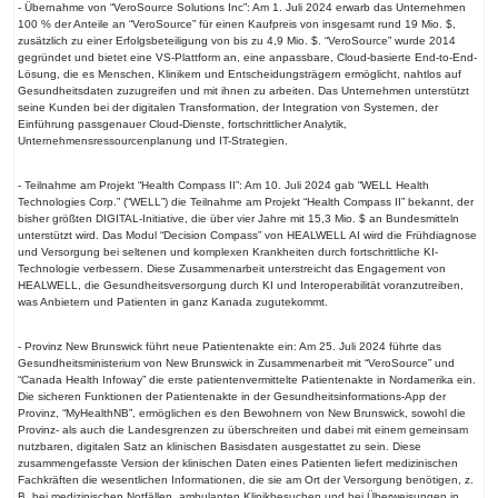
- Übernahme von “VeroSource Solutions Inc”: Am 1. Juli 2024 erwarb das Unternehmen
100 % der Anteile an “VeroSource” für einen Kaufpreis von insgesamt rund 19 Mio. $,
zusätzlich zu einer Erfolgsbeteiligung von bis zu 4,9 Mio. $. “VeroSource” wurde 2014
gegründet und bietet eine VS-Plattform an, eine anpassbare, Cloud-basierte End-to-End-
Lösung, die es Menschen, Klinikern und Entscheidungsträgern ermöglicht, nahtlos auf
Gesundheitsdaten zuzugreifen und mit ihnen zu arbeiten. Das Unternehmen unterstützt
seine Kunden bei der digitalen Transformation, der Integration von Systemen, der
Einführung passgenauer Cloud-Dienste, fortschrittlicher Analytik,
Unternehmensressourcenplanung und IT-Strategien.
- Teilnahme am Projekt “Health Compass II”: Am 10. Juli 2024 gab “WELL Health
Technologies Corp.” (“WELL”) die Teilnahme am Projekt “Health Compass II” bekannt, der
bisher größten DIGITAL-Initiative, die über vier Jahre mit 15,3 Mio. $ an Bundesmitteln
unterstützt wird. Das Modul “Decision Compass” von HEALWELL AI wird die Frühdiagnose
und Versorgung bei seltenen und komplexen Krankheiten durch fortschrittliche KI-
Technologie verbessern. Diese Zusammenarbeit unterstreicht das Engagement von
HEALWELL, die Gesundheitsversorgung durch KI und Interoperabilität voranzutreiben,
was Anbietern und Patienten in ganz Kanada zugutekommt.
- Provinz New Brunswick führt neue Patientenakte ein: Am 25. Juli 2024 führte das
Gesundheitsministerium von New Brunswick in Zusammenarbeit mit “VeroSource” und
“Canada Health Infoway” die erste patientenvermittelte Patientenakte in Nordamerika ein.
Die sicheren Funktionen der Patientenakte in der Gesundheitsinformations-App der
Provinz, “MyHealthNB”, ermöglichen es den Bewohnern von New Brunswick, sowohl die
Provinz- als auch die Landesgrenzen zu überschreiten und dabei mit einem gemeinsam
nutzbaren, digitalen Satz an klinischen Basisdaten ausgestattet zu sein. Diese
zusammengefasste Version der klinischen Daten eines Patienten liefert medizinischen
Fachkräften die wesentlichen Informationen, die sie am Ort der Versorgung benötigen, z.
B. bei medizinischen Notfällen, ambulanten Klinikbesuchen und bei Überweisungen in