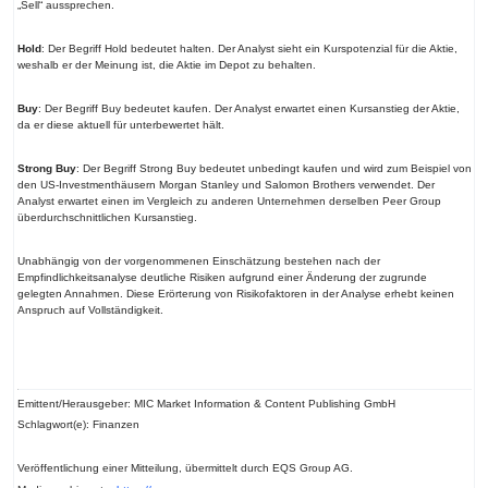
„Sell“ aussprechen.
Hold
: Der Begriff Hold bedeutet halten. Der Analyst sieht ein Kurspotenzial für die Aktie,
weshalb er der Meinung ist, die Aktie im Depot zu behalten.
Buy
: Der Begriff Buy bedeutet kaufen. Der Analyst erwartet einen Kursanstieg der Aktie,
da er diese aktuell für unterbewertet hält.
Strong Buy
: Der Begriff Strong Buy bedeutet unbedingt kaufen und wird zum Beispiel von
den US-Investmenthäusern Morgan Stanley und Salomon Brothers verwendet. Der
Analyst erwartet einen im Vergleich zu anderen Unternehmen derselben Peer Group
überdurchschnittlichen Kursanstieg.
Unabhängig von der vorgenommenen Einschätzung bestehen nach der
Empfindlichkeitsanalyse deutliche Risiken aufgrund einer Änderung der zugrunde
gelegten Annahmen. Diese Erörterung von Risikofaktoren in der Analyse erhebt keinen
Anspruch auf Vollständigkeit.
Emittent/Herausgeber: MIC Market Information & Content Publishing GmbH
Schlagwort(e): Finanzen
Veröffentlichung einer Mitteilung, übermittelt durch EQS Group AG.