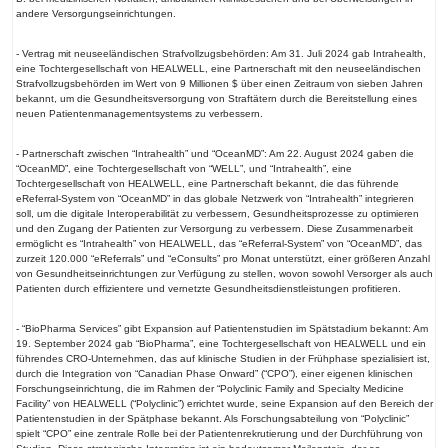
andere Versorgungseinrichtungen.
- Vertrag mit neuseeländischen Strafvollzugsbehörden: Am 31. Juli 2024 gab Intrahealth,
eine Tochtergesellschaft von HEALWELL, eine Partnerschaft mit den neuseeländischen
Strafvollzugsbehörden im Wert von 9 Millionen $ über einen Zeitraum von sieben Jahren
bekannt, um die Gesundheitsversorgung von Straftätern durch die Bereitstellung eines
neuen Patientenmanagementsystems zu verbessern.
- Partnerschaft zwischen “Intrahealth” und “OceanMD”: Am 22. August 2024 gaben die
“OceanMD”, eine Tochtergesellschaft von “WELL”, und “Intrahealth”, eine
Tochtergesellschaft von HEALWELL, eine Partnerschaft bekannt, die das führende
eReferral-System von “OceanMD” in das globale Netzwerk von “Intrahealth” integrieren
soll, um die digitale Interoperabilität zu verbessern, Gesundheitsprozesse zu optimieren
und den Zugang der Patienten zur Versorgung zu verbessern. Diese Zusammenarbeit
ermöglicht es “Intrahealth” von HEALWELL, das “eReferral-System” von “OceanMD”, das
zurzeit 120.000 “eReferrals” und “eConsults” pro Monat unterstützt, einer größeren Anzahl
von Gesundheitseinrichtungen zur Verfügung zu stellen, wovon sowohl Versorger als auch
Patienten durch effizientere und vernetzte Gesundheitsdienstleistungen profitieren.
- “BioPharma Services” gibt Expansion auf Patientenstudien im Spätstadium bekannt: Am
19. September 2024 gab “BioPharma”, eine Tochtergesellschaft von HEALWELL und ein
führendes CRO-Unternehmen, das auf klinische Studien in der Frühphase spezialisiert ist,
durch die Integration von “Canadian Phase Onward” (“CPO”), einer eigenen klinischen
Forschungseinrichtung, die im Rahmen der “Polyclinic Family and Specialty Medicine
Facility” von HEALWELL (“Polyclinic”) errichtet wurde, seine Expansion auf den Bereich der
Patientenstudien in der Spätphase bekannt. Als Forschungsabteilung von “Polyclinic”
spielt “CPO” eine zentrale Rolle bei der Patientenrekrutierung und der Durchführung von