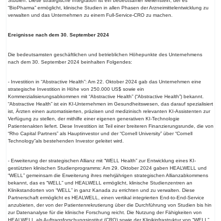
Studien. Diese strategische Integration ist ein bedeutsamer Meilenstein, der es
“BioPharma” ermöglicht, klinische Studien in allen Phasen der Arzneimittelentwicklung zu
verwalten und das Unternehmen zu einem Full-Service-CRO zu machen.
Ereignisse nach dem 30. September 2024
Die bedeutsamsten geschäftlichen und betrieblichen Höhepunkte des Unternehmens
nach dem 30. September 2024 beinhalten Folgendes:
- Investition in “Abstractive Health”: Am 22. Oktober 2024 gab das Unternehmen eine
strategische Investition in Höhe von 250.000 US$ sowie ein
Kommerzialisierungsabkommen mit “Abstractive Health” (“Abstractive Health”) bekannt.
“Abstractive Health” ist ein KI-Unternehmen im Gesundheitswesen, das darauf spezialisiert
ist, Ärzten einen automatisierten, präzisen und medizinisch relevanten KI-Assistenten zur
Verfügung zu stellen, der mithilfe einer eigenen generativen KI-Technologie
Patientenakten liefert. Diese Investition ist Teil einer breiteren Finanzierungsrunde, die von
“Rho Capital Partners” als Hauptinvestor und der “Cornell University” über “Cornell
Technology”als bestehenden Investor geleitet wird.
- Erweiterung der strategischen Allianz mit “WELL Health” zur Entwicklung eines KI-
gestützten klinischen Studienprogramms: Am 29. Oktober 2024 gaben HEALWELL und
“WELL” gemeinsam die Erweiterung ihres mehrjährigen strategischen Allianzabkommens
bekannt, das es “WELL” und HEALWELL ermöglicht, klinische Studienzentren an
Klinikstandorten von “WELL” in ganz Kanada zu errichten und zu verwalten. Diese
Partnerschaft ermöglicht es HEALWELL, einen vertikal integrierten End-to-End-Service
anzubieten, der von der Patientenrekrutierung über die Durchführung von Studien bis hin
zur Datenanalyse für die klinische Forschung reicht. Die Nutzung der Fähigkeiten von
HEALWELL als Auftragsforschungsinstitut (CRO) sowie der Klinikinfrastruktur von “WELL”