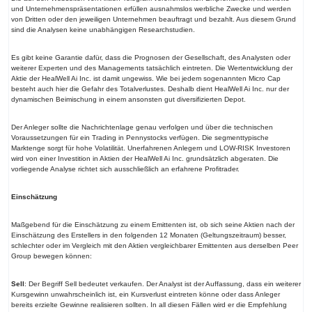
und Unternehmenspräsentationen erfüllen ausnahmslos werbliche Zwecke und werden
von Dritten oder den jeweiligen Unternehmen beauftragt und bezahlt. Aus diesem Grund
sind die Analysen keine unabhängigen Researchstudien.
Es gibt keine Garantie dafür, dass die Prognosen der Gesellschaft, des Analysten oder
weiterer Experten und des Managements tatsächlich eintreten. Die Wertentwicklung der
Aktie der HealWell Ai Inc. ist damit ungewiss. Wie bei jedem sogenannten Micro Cap
besteht auch hier die Gefahr des Totalverlustes. Deshalb dient HealWell Ai Inc. nur der
dynamischen Beimischung in einem ansonsten gut diversifizierten Depot.
Der Anleger sollte die Nachrichtenlage genau verfolgen und über die technischen
Voraussetzungen für ein Trading in Pennystocks verfügen. Die segmenttypische
Marktenge sorgt für hohe Volatilität. Unerfahrenen Anlegern und LOW-RISK Investoren
wird von einer Investition in Aktien der HealWell Ai Inc. grundsätzlich abgeraten. Die
vorliegende Analyse richtet sich ausschließlich an erfahrene Profitrader.
Einschätzung
Maßgebend für die Einschätzung zu einem Emittenten ist, ob sich seine Aktien nach der
Einschätzung des Erstellers in den folgenden 12 Monaten (Geltungszeitraum) besser,
schlechter oder im Vergleich mit den Aktien vergleichbarer Emittenten aus derselben Peer
Group bewegen können:
Sell
: Der Begriff Sell bedeutet verkaufen. Der Analyst ist der Auffassung, dass ein weiterer
Kursgewinn unwahrscheinlich ist, ein Kursverlust eintreten könne oder dass Anleger
bereits erzielte Gewinne realisieren sollten. In all diesen Fällen wird er die Empfehlung