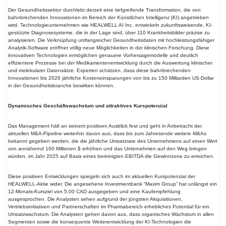
Der Gesundheitssektor durchlebt derzeit eine tiefgreifende Transformation, die von
bahnbrechenden Innovationen im Bereich der Künstlichen Intelligenz (KI) angetrieben
wird. Technologieunternehmen wie HEALWELL AI Inc. entwickeln zukunftsweisende, KI-
gestützte Diagnosesysteme, die in der Lage sind, über 110 Krankheitsbilder präzise zu
analysieren. Die Verknüpfung umfangreicher Gesundheitsdaten mit hochleistungsfähiger
Analytik-Software eröffnet völlig neue Möglichkeiten in der klinischen Forschung. Diese
innovativen Technologien ermöglichen genauere Vorhersagemodelle und deutlich
effizientere Prozesse bei der Medikamentenentwicklung durch die Auswertung klinischer
und molekularer Datensätze. Experten schätzen, dass diese bahnbrechenden
Innovationen bis 2026 jährliche Kosteneinsparungen von bis zu 150 Milliarden US-Dollar
in der Gesundheitsbranche bewirken können.
Dynamisches Geschäftswachstum und attraktives Kurspotenzial
Das Management hält an seinem positiven Ausblick fest und geht in Anbetracht der
aktuellen M&A-Pipeline weiterhin davon aus, dass bis zum Jahresende weitere M&As
bekannt gegeben werden, die die jährliche Umsatzrate des Unternehmens auf einen Wert
von annähernd 100 Millionen $ erhöhen und das Unternehmen auf den Weg bringen
würden, im Jahr 2025 auf Basis eines bereinigten EBITDA die Gewinnzone zu erreichen.
Diese positiven Entwicklungen spiegeln sich auch im aktuellen Kurspotenzial der
HEALWELL-Aktie wider. Die angesehene Investmentbank “Maxim Group” hat unlängst ein
12-Monats-Kursziel von 5,00 CAD ausgegeben und eine Kaufempfehlung
ausgesprochen. Die Analysten sehen aufgrund der jüngsten Akquisitionen,
Vertriebsinitiativen und Partnerschaften im Pharmabereich erhebliches Potential für ein
Umsatzwachstum. Die Analysten gehen davon aus, dass organisches Wachstum in allen
Segmenten sowie die konsequente Weiterentwicklung der KI-Technologien die