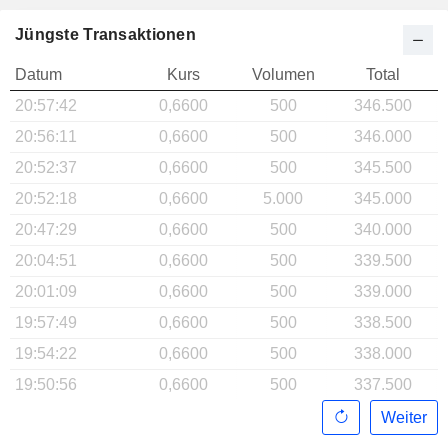
Jüngste Transaktionen
Datum
Kurs
Volumen
Total
20:57:42
0,6600
500
346.500
20:56:11
0,6600
500
346.000
20:52:37
0,6600
500
345.500
20:52:18
0,6600
5.000
345.000
20:47:29
0,6600
500
340.000
20:04:51
0,6600
500
339.500
20:01:09
0,6600
500
339.000
19:57:49
0,6600
500
338.500
19:54:22
0,6600
500
338.000
19:50:56
0,6600
500
337.500
Weiter