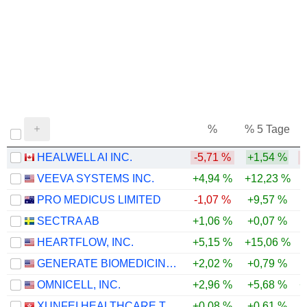
%
% 5 Tage
%
HEALWELL AI INC.
-5,71 %
+1,54 %
-
VEEVA SYSTEMS INC.
+4,94 %
+12,23 %
-
PRO MEDICUS LIMITED
-1,07 %
+9,57 %
-
SECTRA AB
+1,06 %
+0,07 %
-
HEARTFLOW, INC.
+5,15 %
+15,06 %
GENERATE BIOMEDICINES, INC.
+2,02 %
+0,79 %
OMNICELL, INC.
+2,96 %
+5,68 %
+
XUNFEI HEALTHCARE TECHNOLOGY CO., LTD.
+0,08 %
+0,61 %
-