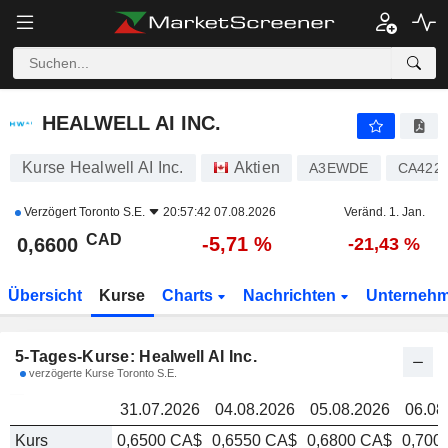
HEALWELL AI INC.
0,6600
HEALWELL AI INC.
Kurse Healwell AI Inc.
Aktien
A3EWDE
CA422
Verzögert
Toronto S.E.
20:57:42 07.08.2026
Veränd. 1. Jan.
CAD
-5,71 %
0,6600
-21,43 %
Übersicht
Kurse
Charts
Nachrichten
Unterneh
5-Tages-Kurse: Healwell AI Inc.
verzögerte Kurse Toronto S.E.
31.07.2026
04.08.2026
05.08.2026
06.08
Kurs
0,6500 CA$
0,6550 CA$
0,6800 CA$
0,700