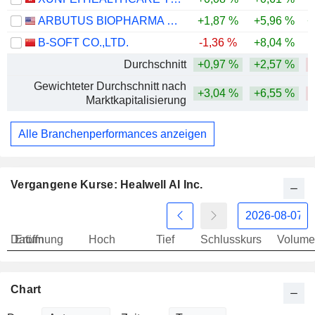
ARBUTUS BIOPHARMA CORPORATION
+1,87 %
+5,96 %
+
B-SOFT CO.,LTD.
-1,36 %
+8,04 %
-
Durchschnitt
+0,97 %
+2,57 %
-
Gewichteter Durchschnitt nach
+3,04 %
+6,55 %
-
Marktkapitalisierung
Alle Branchenperformances anzeigen
Vergangene Kurse: Healwell AI Inc.
Datum
Eröffnung
Hoch
Tief
Schlusskurs
Volume
Chart