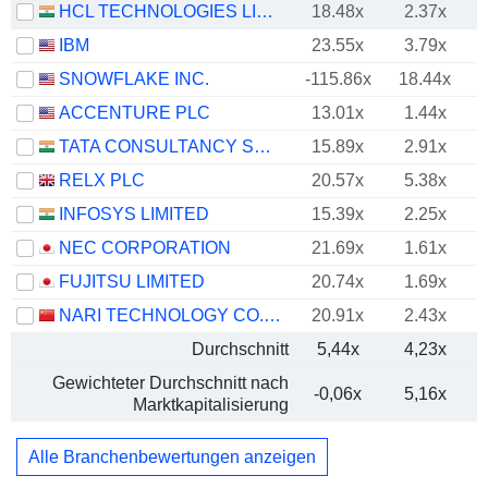
HCL TECHNOLOGIES LIMITED
18.48x
2.37x
IBM
23.55x
3.79x
SNOWFLAKE INC.
-115.86x
18.44x
ACCENTURE PLC
13.01x
1.44x
TATA CONSULTANCY SERVICES LTD.
15.89x
2.91x
RELX PLC
20.57x
5.38x
INFOSYS LIMITED
15.39x
2.25x
NEC CORPORATION
21.69x
1.61x
FUJITSU LIMITED
20.74x
1.69x
NARI TECHNOLOGY CO., LTD.
20.91x
2.43x
Durchschnitt
5,44x
4,23x
Gewichteter Durchschnitt nach
-0,06x
5,16x
Marktkapitalisierung
Alle Branchenbewertungen anzeigen