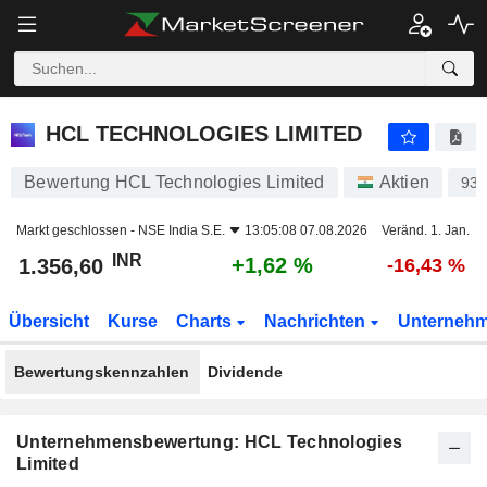
HCL TECHNOLOGIES LIMITED
1.356,60
₹
+1,62 %
HCL TECHNOLOGIES LIMITED
Bewertung HCL Technologies Limited
Aktien
93
Markt geschlossen -
NSE India S.E.
13:05:08 07.08.2026
Veränd. 1. Jan.
INR
+1,62 %
1.356,60
-16,43 %
Übersicht
Kurse
Charts
Nachrichten
Unterneh
Bewertungskennzahlen
Dividende
Unternehmensbewertung: HCL Technologies
Limited