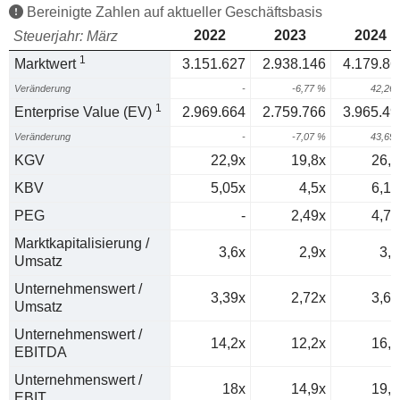
Bereinigte Zahlen auf aktueller Geschäftsbasis
2022
2023
2024
Steuerjahr: März
1
Marktwert
3.151.627
2.938.146
4.179.86
Veränderung
-
-6,77 %
42,26
1
Enterprise Value (EV)
2.969.664
2.759.766
3.965.49
Veränderung
-
-7,07 %
43,69
KGV
22,9x
19,8x
26,7
KBV
5,05x
4,5x
6,12
PEG
-
2,49x
4,77
Marktkapitalisierung /
3,6x
2,9x
3,8
Umsatz
Unternehmenswert /
3,39x
2,72x
3,61
Umsatz
Unternehmenswert /
14,2x
12,2x
16,4
EBITDA
Unternehmenswert /
18x
14,9x
19,8
EBIT