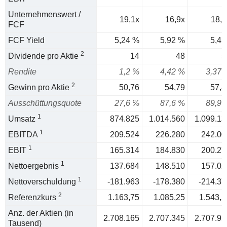
Unternehmenswert /
19,1x
16,9x
18,5
FCF
FCF Yield
5,24 %
5,92 %
5,4 
2
Dividende pro Aktie
14
48
5
Rendite
1,2 %
4,42 %
3,37 
2
Gewinn pro Aktie
50,76
54,79
57,8
Ausschüttungsquote
27,6 %
87,6 %
89,9 
1
Umsatz
874.825
1.014.560
1.099.13
1
EBITDA
209.524
226.280
242.00
1
EBIT
165.314
184.830
200.27
1
Nettoergebnis
137.684
148.510
157.02
1
Nettoverschuldung
-181.963
-178.380
-214.37
2
Referenzkurs
1.163,75
1.085,25
1.543,5
Anz. der Aktien (in
2.708.165
2.707.345
2.707.95
Tausend)