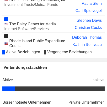
INC.
Paula Stern
Investment Trusts/Mutual Funds
NEUTRON HOLDINGS, INC.
Elizabeth Hamren
Carl Spielvogel
INDUSTRIAL LOGISTICS
June Youngs
Stephen Davis
PROPERTIES TRUST
The Paley Center for Media
COREWEAVE, INC.
Christian Cocks
Meg Whitman
Internet Software/Services
FERVO ENERGY COMPANY
Meg Whitman
Deborah Thomas
Rhode Island Public Expenditure
Kathrin Belliveau
BOB'S DISCOUNT
Council
Ramesh Murthy
FURNITURE, INC.
Aktive Beziehungen
Vergangene Beziehungen
Mary Elizabeth West
STRATA CRITICAL MEDICAL,
Edward Philip
Off the Street Club
INC.
Richard Stoddart
GRINDR INC.
Verbindungsstatistiken
Lisa Gersh
Alan Batkin
Inter-American Dialogue
PINSTRIPES HOLDINGS INC.
Jack Greenberg
Paula Stern
Internet Software/Services
Aktive
Inaktive
Timothy Kilpin
The Toy Association, Inc.
Barbara Finigan
Miscellaneous Commercial Services
Börsennotierte Unternehmen
Private Unternehmen
Kathrin Belliveau