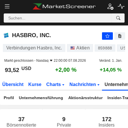
HASBRO, INC.
93,52
$
+2,00 %
HASBRO, INC.
Verbindungen Hasbro, Inc.
Aktien
859888
US4
Markt geschlossen -
Nasdaq
22:00:00 07.08.2026
Veränd. 1. Jan.
USD
+2,00 %
93,52
+14,05 %
Übersicht
Kurse
Charts
Nachrichten
Unterneh
Profil
Unternehmensführung
Aktionärsstruktur
Insider-Tr
37
9
172
Börsennotierte
Private
Insiders