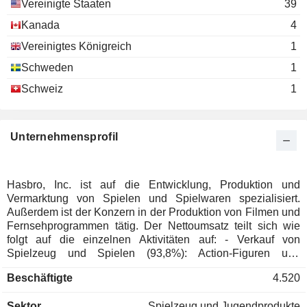
Vereinigte Staaten
39
Kanada
4
Vereinigtes Königreich
1
Schweden
1
Schweiz
1
Unternehmensprofil
Hasbro, Inc. ist auf die Entwicklung, Produktion und
Vermarktung von Spielen und Spielwaren spezialisiert.
Außerdem ist der Konzern in der Produktion von Filmen und
Fernsehprogrammen tätig. Der Nettoumsatz teilt sich wie
folgt auf die einzelnen Aktivitäten auf: - Verkauf von
Spielzeug und Spielen (93,8%): Action-Figuren und
Spielzeug, Puppen und Stofftiere, traditionelles Spielzeug,
Beschäftigte
4.520
elektronisches Spielzeug und Spiele, kreatives und
pädagogisches Spielzeug und Spiele, Kartenspiele, etc.
Sektor
Spielzeug und Jugendprodukte