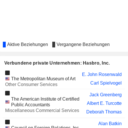
CANADA INC.
BRP INC.
Edward Philip
AMC ENTERTAINMENT
Denise Clark
HOLDINGS, INC.
MONGODB, INC.
Hope Cochran
Aktive Beziehungen
Vergangene Beziehungen
UNITED AIRLINES HOLDINGS,
Edward Philip
INC.
SAMSONITE GROUP S.A.
Deborah Thomas
Verbundene private Unternehmen: Hasbro, Inc.
YETI HOLDINGS, INC.
Frank Gibeau
E. John Rosenwald
The Metropolitan Museum of Art
SYNCHRONY FINANCIAL
Laurel Richie
Carl Spielvogel
Other Consumer Services
NOMAD FOODS LIMITED
Melanie Stubbing
Jack Greenberg
The American Institute of Certified
ALBERTSONS
Mary Elizabeth West
Albert E. Turcotte
Public Accountants
COMPANIES, INC.
Miscellaneous Commercial Services
Deborah Thomas
TENABLE HOLDINGS, INC.
Linda Higgins
Alan Batkin
LAMB WESTON HOLDINGS,
Deborah Hancock
Council on Foreign Relations, Inc.