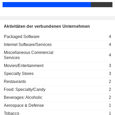
Rich Lukis
Public Relations Society of America
Curtis Smith
Miscellaneous Commercial Services
Aktivitäten der verbundenen Unternehmen
Packaged Software
4
Internet Software/Services
4
Miscellaneous Commercial
4
Services
Movies/Entertainment
3
Specialty Stores
3
Restaurants
2
Food: Specialty/Candy
2
Beverages: Alcoholic
2
Aerospace & Defense
1
Tobacco
1