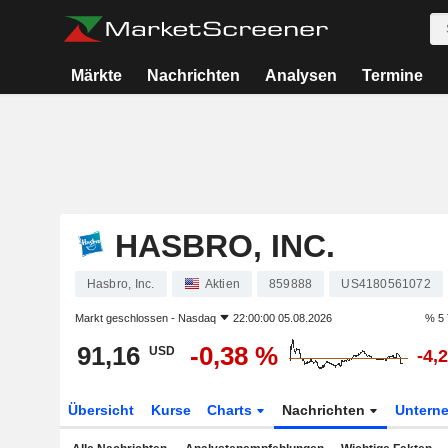
Märkte
Nachrichten
Analysen
Termine
HASBRO, INC.
Hasbro, Inc.
Aktien
859888
US4180561072
Markt geschlossen -
Nasdaq
22:00:00 05.08.2026
% 5 
91,16
-0,38 %
USD
-4,
Übersicht
Kurse
Charts
Nachrichten
Untern