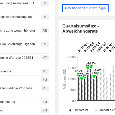
eiben, sagt Asmodee-CEO
RE
Revisionen der Schätzungen
talsgewinnschätzung, da
RE
Quartalsumsätze -
nschätzung wegen höherer
RE
Abweichungsrate
al, da Spielzeugausgaben
RE
tien im Wert von 298.551
MT
ftswende
MT
ZM
reffen und die Prognose
MT
Kaufempfehlung
ZM
lung
ZM