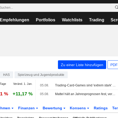
Empfehlungen
Portfolios
Watchlists
Trading
Scr
Zu einer Liste hinzufügen
PDF-
HAS
Spielzeug und Jugendprodukte
Tage
Veränd. 1. Jan.
05.08.
Trading-Card-Games sind 'extrem stark' und werden bleiben, sagt Asmodee-CEO (4. Aug.)
21 %
+11,17 %
05.08.
Mattel hält an Jahresprognosen fest, verfehlt aber Quartalsgewinnschätzung, da höhere Kosten die Margen belasten
ehmen
Finanzen
Bewertung
Konsens
Ratings
Te