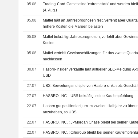
05.08.
Trading-Card-Games sind 'extrem stark' und werden bl
(4. Aug.)
05.08.
Mattel hält an Jahresprognosen fest, verfehlt aber Quar
höhere Kosten die Margen belasten
05.08.
Mattel bekräftigt Jahresprognosen, verfehlt aber Gewin
Kosten
05.08.
Mattel verfehlt Gewinnschätzungen für das zweite Quart
nachlassen
30.07.
Hasbro-Insider verkaufte laut aktueller SEC-Meldung Ak
USD
27.07.
UBS: Bewertungsmultiple von Hasbro sinkt trotz Geschä
27.07.
HASBRO, INC. : UBS bekräftigt seine Kaufempfehlung
22.07.
Hasbro gut positioniert, um im zweiten Halbjahr zu übert
anzuheben, so UBS
22.07.
HASBRO, INC. : JPMorgan Chase bleibt bei seiner 
22.07.
HASBRO, INC. : Citigroup bleibt bei seiner Kaufempfeh