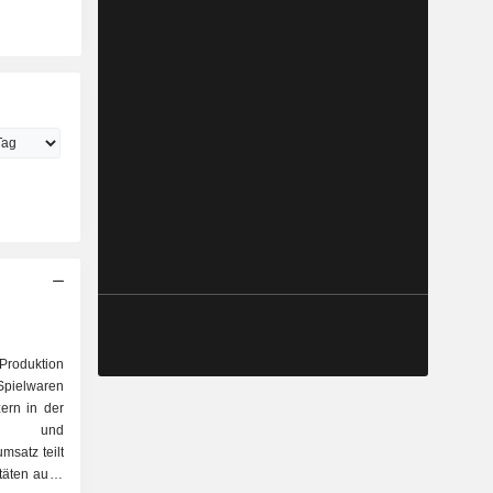
 Produktion
Spielwaren
zern in der
en und
msatz teilt
äten auf: -