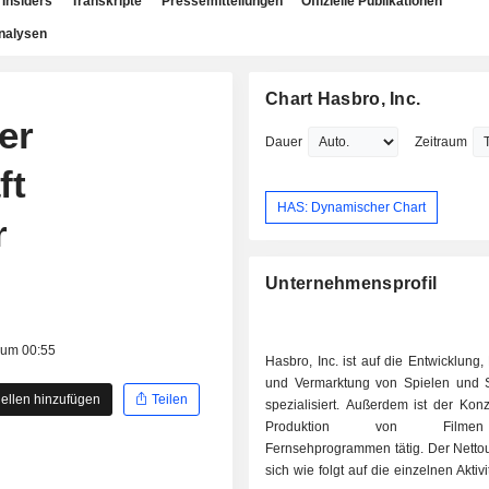
Insiders
Transkripte
Pressemitteilungen
Offizielle Publikationen
nalysen
Chart Hasbro, Inc.
er
Dauer
Zeitraum
ft
HAS: Dynamischer Chart
r
Unternehmensprofil
 um 00:55
Hasbro, Inc. ist auf die Entwicklung,
und Vermarktung von Spielen und 
ellen hinzufügen
Teilen
spezialisiert. Außerdem ist der Kon
Produktion von Film
Fernsehprogrammen tätig. Der Nettou
sich wie folgt auf die einzelnen Aktivit