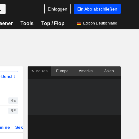
Einloggen
Ein Abo abschließen
eener
Tools
Top / Flop
Edition Deutschland
Indizes
Europa
Amerika
Asien
Bericht
RE
RE
rmine
Sektor
Derivate
ETFs