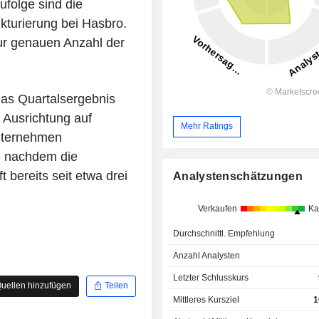
ufolge sind die
kturierung bei Hasbro.
zur genauen Anzahl der
das Quartalsergebnis
e Ausrichtung auf
Mehr Ratings
Unternehmen
- nachdem die
bereits seit etwa drei
Analystenschätzungen
Verkaufen
Ka
Durchschnittl. Empfehlung
Anzahl Analysten
Letzter Schlusskurs
uellen hinzufügen
Teilen
Mittleres Kursziel
1