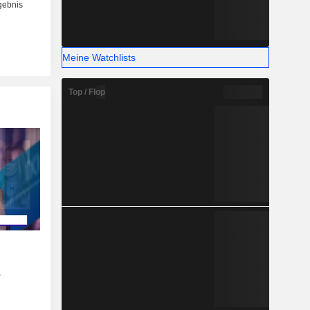
Meine Watchlists
Top / Flop
r