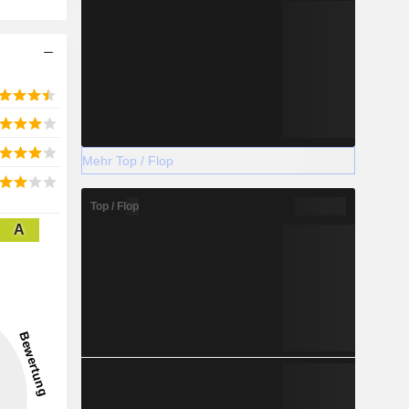
Mehr Top / Flop
Top / Flop
A