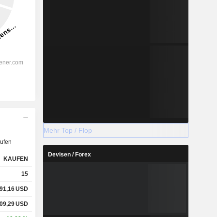
Mehr Top / Flop
ufen
Devisen / Forex
KAUFEN
15
91,16
USD
09,29
USD