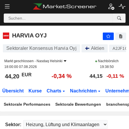
HARVIA OYJ
44,20
€
-0,34 %
HARVIA OYJ
Sektoraler Konsensus Harvia Oyj
Aktien
A2JF1C
Markt geschlossen -
Nasdaq Helsinki
Nachbörslich
18:00:00 07.08.2026
19:38:50
EUR
-0,34 %
44,20
44,15
-0,11 %
Übersicht
Kurse
Charts
Nachrichten
Unterneh
Sektorale Performances
Sektorale Bewertungen
branchensp
Sektor: