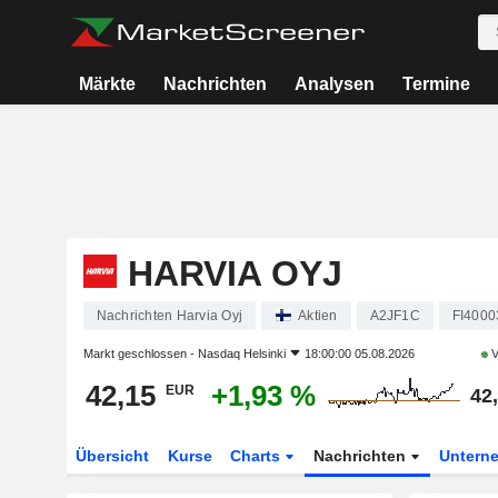
Märkte
Nachrichten
Analysen
Termine
HARVIA OYJ
Nachrichten Harvia Oyj
Aktien
A2JF1C
FI400
Markt geschlossen -
Nasdaq Helsinki
18:00:00 05.08.2026
V
42,15
+1,93 %
EUR
42
Übersicht
Kurse
Charts
Nachrichten
Untern