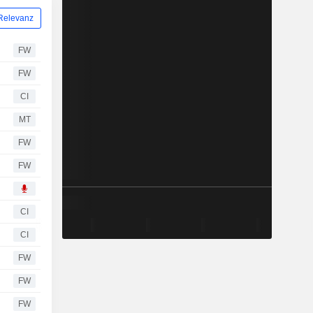
Relevanz
FW
FW
CI
MT
FW
FW
CI
CI
FW
FW
FW