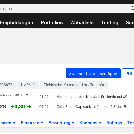
Empfehlungen
Portfolios
Watchlists
Trading
Scr
Zu einer Liste hinzufügen
PDF-
0306873
HARVIA
Elektrische Komponenten / Zubehör
orbörslich
08:03:12
21.07.
Nordea senkt das Kursziel für Harvia auf 49 EUR (52) und bekräftigt Kaufempfehlung
,28
+0,30 %
07.07.
Odin Small Cap sank im Juni um 2,84% - Bravida, Loomis, NP3 und Sectra neu aufgenommen
ehmen
Finanzen
Bewertung
Konsens
Ratings
Te