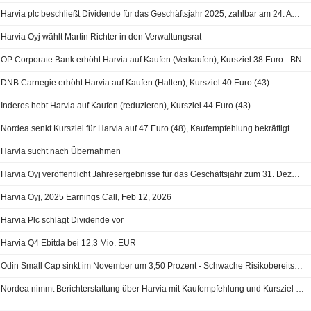
Harvia plc beschließt Dividende für das Geschäftsjahr 2025, zahlbar am 24. April 2026 und 26. Oktober 2026
Harvia Oyj wählt Martin Richter in den Verwaltungsrat
OP Corporate Bank erhöht Harvia auf Kaufen (Verkaufen), Kursziel 38 Euro - BN
DNB Carnegie erhöht Harvia auf Kaufen (Halten), Kursziel 40 Euro (43)
Inderes hebt Harvia auf Kaufen (reduzieren), Kursziel 44 Euro (43)
Nordea senkt Kursziel für Harvia auf 47 Euro (48), Kaufempfehlung bekräftigt
Harvia sucht nach Übernahmen
Harvia Oyj veröffentlicht Jahresergebnisse für das Geschäftsjahr zum 31. Dezember 2025
Harvia Oyj, 2025 Earnings Call, Feb 12, 2026
Harvia Plc schlägt Dividende vor
Harvia Q4 Ebitda bei 12,3 Mio. EUR
Odin Small Cap sinkt im November um 3,50 Prozent - Schwache Risikobereitschaft belastet Nebenwerte
Nordea nimmt Berichterstattung über Harvia mit Kaufempfehlung und Kursziel von 48 Euro auf