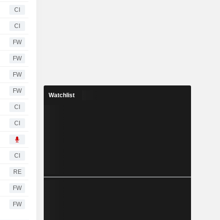
CI
CI
FW
FW
FW
FW
Watchlist
CI
CI
CI
RE
FW
FW