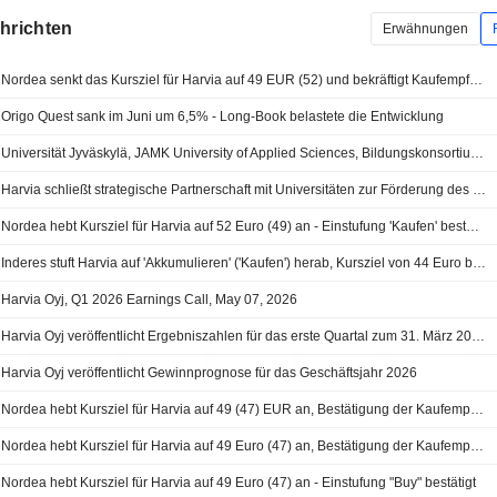
chrichten
Erwähnungen
Nordea senkt das Kursziel für Harvia auf 49 EUR (52) und bekräftigt Kaufempfehlung
Origo Quest sank im Juni um 6,5% - Long-Book belastete die Entwicklung
Universität Jyväskylä, JAMK University of Applied Sciences, Bildungskonsortium Gradia und Harvia Plc bündeln Kräfte für Wissens- und Innovations-Ökosystem
Harvia schließt strategische Partnerschaft mit Universitäten zur Förderung des globalen Wachstums
Nordea hebt Kursziel für Harvia auf 52 Euro (49) an - Einstufung 'Kaufen' bestätigt
Inderes stuft Harvia auf 'Akkumulieren' ('Kaufen') herab, Kursziel von 44 Euro bestätigt
Harvia Oyj, Q1 2026 Earnings Call, May 07, 2026
Harvia Oyj veröffentlicht Ergebniszahlen für das erste Quartal zum 31. März 2026
Harvia Oyj veröffentlicht Gewinnprognose für das Geschäftsjahr 2026
Nordea hebt Kursziel für Harvia auf 49 (47) EUR an, Bestätigung der Kaufempfehlung
Nordea hebt Kursziel für Harvia auf 49 Euro (47) an, Bestätigung der Kaufempfehlung
Nordea hebt Kursziel für Harvia auf 49 Euro (47) an - Einstufung "Buy" bestätigt