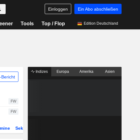
Einloggen
Ein Abo abschließen
eener
Tools
Top / Flop
Edition Deutschland
Indizes
Europa
Amerika
Asien
Bericht
FW
FW
rmine
Sektor
Derivate