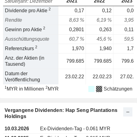
2021
2022
2023
Steuerjahr: Dezember
2
Dividende pro Aktie
0,17
0,12
0,06
Rendite
8,63 %
6,19 %
3,95 
2
Gewinn pro Aktie
0,2801
0,263
0,114
Ausschüttungsquote
60,7 %
45,6 %
59,5 
2
Referenzkurs
1,970
1,940
1,72
Anz. der Aktien (in
799.685
799.685
799.68
Tausend)
Datum der
23.02.22
22.02.23
27.02.2
Veröffentlichung
1
2
MYR in Millionen
MYR
Schätzungen
Vergangene Dividenden: Hap Seng Plantations
Holdings
10.03.2026
Ex-Dividenden-Tag - 0.061 MYR