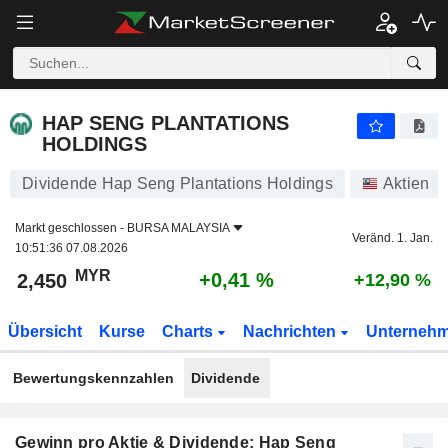
HAP SENG PLANTATIONS HOLDINGS
2,450
RM
+0,41 %
HAP SENG PLANTATIONS
HOLDINGS
Dividende Hap Seng Plantations Holdings
Aktien
Markt geschlossen -
BURSA MALAYSIA
Veränd. 1. Jan.
10:51:36 07.08.2026
MYR
+0,41 %
2,450
+12,90 %
Übersicht
Kurse
Charts
Nachrichten
Unterneh
Bewertungskennzahlen
Dividende
Gewinn pro Aktie & Dividende: Hap Seng