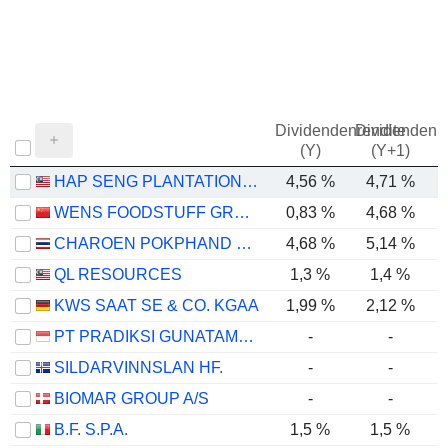
Dividendenrendite
Dividendenre
(Y)
(Y+1)
HAP SENG PLANTATIONS HOLDINGS
4,56 %
4,71 %
WENS FOODSTUFF GROUP CO., LTD.
0,83 %
4,68 %
CHAROEN POKPHAND FOODS
4,68 %
5,14 %
QL RESOURCES
1,3 %
1,4 %
KWS SAAT SE & CO. KGAA
1,99 %
2,12 %
PT PRADIKSI GUNATAMA TBK
-
-
SILDARVINNSLAN HF.
-
-
BIOMAR GROUP A/S
-
-
B.F. S.P.A.
1,5 %
1,5 %