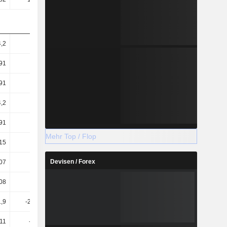
,2
52,54
110,92
93,55
91
34,45
52,59
48,33
91
39,8
43,72
39,51
4,2
26,09
20,73
20,41
91
69,08
72,74
69,34
Mehr Top / Flop
,15
-0,98
1,38
5,97
Devisen / Forex
,07
-0,06
2,42
7,16
,08
-0,88
0,26
3,53
1,9
-230,99
12,9
4,12
,11
-34,82
11,38
3,56