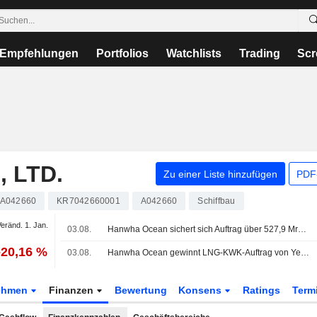
Empfehlungen
Portfolios
Watchlists
Trading
Scr
 LTD.
Zu einer Liste hinzufügen
PDF-
A042660
KR7042660001
A042660
Schiffbau
eränd. 1. Jan.
03.08.
Hanwha Ocean sichert sich Auftrag über 527,9 Mrd. KRW für LNG-Kraft-Wärme-Kopplungsanlage
-20,16 %
03.08.
Hanwha Ocean gewinnt LNG-KWK-Auftrag von Yeosu Eco Energy über 527,9 Mrd. KRW
ehmen
Finanzen
Bewertung
Konsens
Ratings
Term