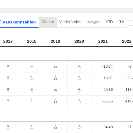
Finanzkennzahlen
Jährlich
Vierteljährlich
Halbjahr
YTD
LTM
2017
2018
2019
2020
2021
2022
-10,34
-8
-18,61
-23
-55,86
-117
-56,65
-119
-34,48
-27