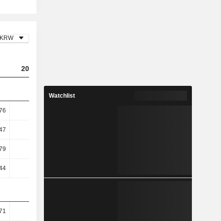
KRW
2023
2024
2025
Watchlist
,76
-0,74
0,94
3,84
,47
-1,93
1,77
6,57
,79
6,33
11,51
22,57
,44
5,39
11,01
22,27
,71
1,33
6,35
14,4