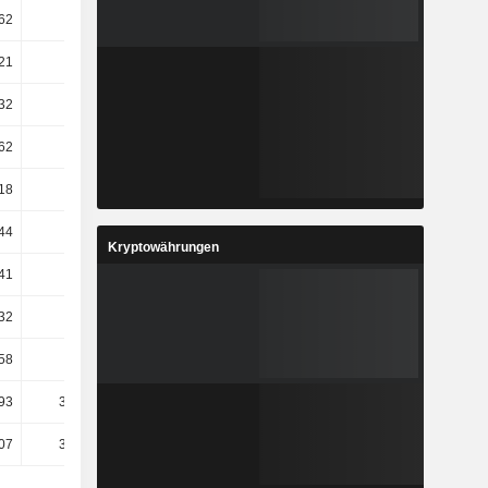
62
-104
119,92
135,23
21
-8,76
124,82
-2,82
32
31,28
-3,84
9,38
62
7,27
15,53
13,18
18
13,97
27,96
12,87
,44
478,4
3,75
30,09
Kryptowährungen
,41
478,2
12,8
26,99
32
82,01
49,79
-145,26
58
8,9
185,96
89,92
93
323,23
71,31
-107,46
07
381,87
74,72
-111,54