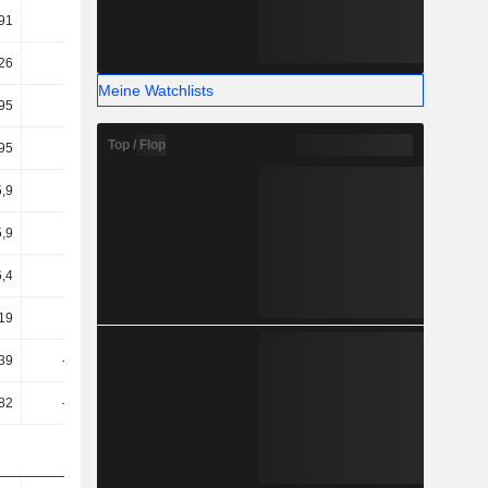
91
2,89
3,41
4,39
,26
-0,13
3,88
10,96
Meine Watchlists
,95
-2,1
2,27
9,33
Top / Flop
,95
-2,1
2,21
9,13
5,9
2,16
4,9
9,75
5,9
2,16
4,9
9,75
6,4
1,84
4,68
9,6
,19
-1,08
1,05
4,06
,39
-26,06
-30,69
1,93
,82
-24,72
-29,69
2,89