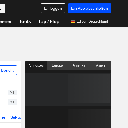
Einloggen
Ein Abo abschließen
eener
Tools
Top / Flop
Edition Deutschland
Indizes
Europa
Amerika
Asien
Bericht
MT
MT
ine
Sektor
ETFs