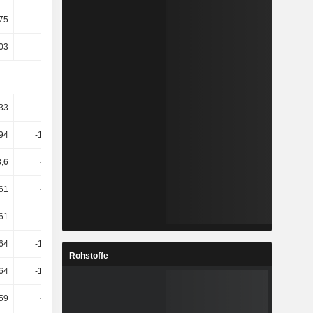
,75
-16,13
120,92
8,36
,03
-2,43
106,7
7,22
33
52,43
45,46
18,63
,94
-107,34
592,17
169,08
8,6
-99,33
-4363,86
234,86
,61
-90,29
-257,49
386,91
,61
-90,27
-253,14
389,33
64
-109,17
230,04
135,87
Rohstoffe
64
-109,16
230,31
135,9
59
-92,56
-241,62
356,34