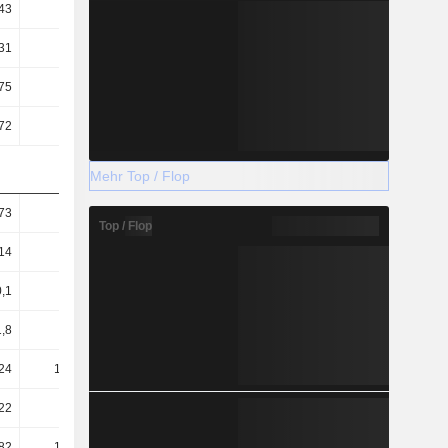
43
0,57
0,68
0,67
31
1,85
2,42
2,51
75
23,92
22,45
19,52
72
2,87
3,56
3,76
Mehr Top / Flop
73
1,24
1,09
1,08
Top / Flop
14
0,3
0,15
0,15
0,1
-0,26
-0,28
0,12
,8
15,26
16,3
18,7
24
127,16
102,82
97,06
22
34,45
34,43
31,32
82
107,97
84,7
84,44