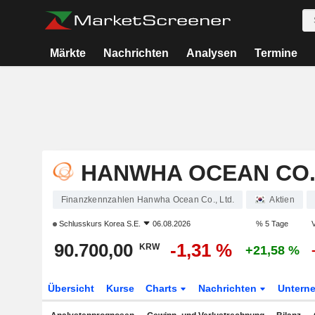
Märkte
Nachrichten
Analysen
Termine
HANWHA OCEAN CO.,
Finanzkennzahlen Hanwha Ocean Co., Ltd.
Aktien
Schlusskurs
Korea S.E.
06.08.2026
% 5 Tage
V
90.700,00
-1,31 %
KRW
+21,58 %
Übersicht
Kurse
Charts
Nachrichten
Untern