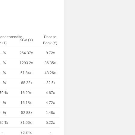
dendenrendite
Price to
EV / Sales
KGV (Y)
Y+1)
Book (Y)
(Y)
.--%
264.37x
9.72x
25.34x
.--%
1293.2x
36.35x
34.67x
.--%
51.84x
43.26x
13.89x
.--%
-68.22x
-32.5x
10.13x
,79 %
16.29x
4.67x
4.36x
.--%
16.18x
4.72x
3.54x
.--%
-52.83x
1.48x
7.45x
,25 %
81.06x
5.22x
5.05x
-
76.34x
-
8.06x