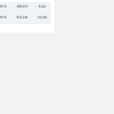
,25 %
186,47x
9,11x
12,50x
,05 %
515,23x
22,19x
24,32x