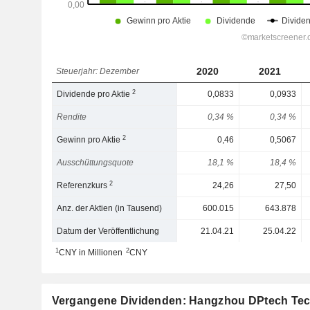
2020
2021
Steuerjahr: Dezember
2
Dividende pro Aktie
0,0833
0,0933
Rendite
0,34 %
0,34 %
2
Gewinn pro Aktie
0,46
0,5067
Ausschüttungsquote
18,1 %
18,4 %
2
Referenzkurs
24,26
27,50
Anz. der Aktien (in Tausend)
600.015
643.878
Datum der Veröffentlichung
21.04.21
25.04.22
1
2
CNY in Millionen
CNY
Vergangene Dividenden: Hangzhou DPtech Tech