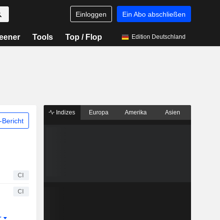
Einloggen
Ein Abo abschließen
eener
Tools
Top / Flop
Edition Deutschland
Indizes
Europa
Amerika
Asien
Bericht
CI
CI
r