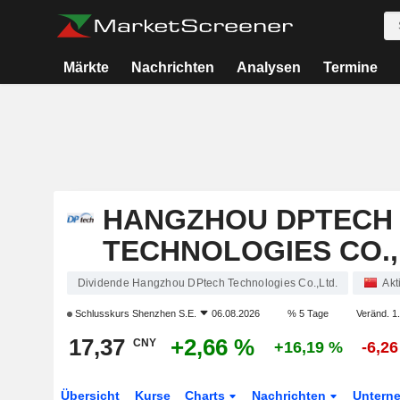
Märkte
Nachrichten
Analysen
Termine
HANGZHOU DPTECH
TECHNOLOGIES CO.,
Dividende Hangzhou DPtech Technologies Co.,Ltd.
Akt
Schlusskurs
Shenzhen S.E.
06.08.2026
% 5 Tage
Veränd. 1.
17,37
+2,66 %
CNY
+16,19 %
-6,2
Übersicht
Kurse
Charts
Nachrichten
Untern