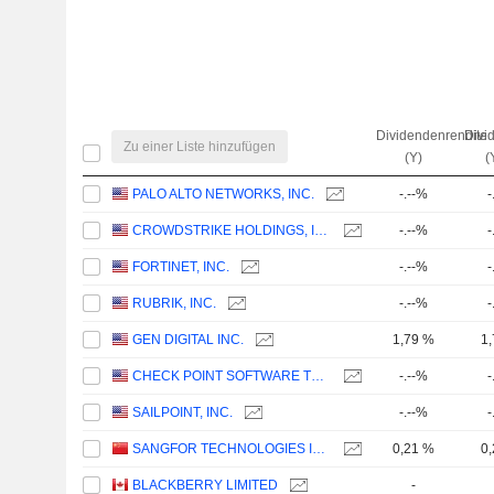
Dividendenrendite
Divi
Zu einer Liste hinzufügen
(Y)
(
PALO ALTO NETWORKS, INC.
-.--%
-
CROWDSTRIKE HOLDINGS, INC.
-.--%
-
FORTINET, INC.
-.--%
-
RUBRIK, INC.
-.--%
-
GEN DIGITAL INC.
1,79 %
1
CHECK POINT SOFTWARE TECHNOLOGIES LTD.
-.--%
-
SAILPOINT, INC.
-.--%
-
SANGFOR TECHNOLOGIES INC.
0,21 %
0
BLACKBERRY LIMITED
-