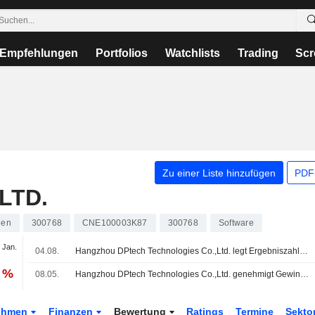
Empfehlungen
Portfolios
Watchlists
Trading
Scr
Zu einer Liste hinzufügen
PDF-
LTD.
ien
300768
CNE100003K87
300768
Software
 Jan.
04.08.
Hangzhou DPtech Technologies Co.,Ltd. legt Ergebniszahlen für das Halbjahr bis zum 30. Juni 2026 vor
6 %
08.05.
Hangzhou DPtech Technologies Co.,Ltd. genehmigt Gewinnverwendungsvorschlag als Bardividende für 2025
ehmen
Finanzen
Bewertung
Ratings
Termine
Sekto