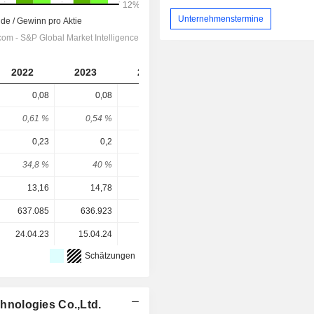
Unternehmenstermine
2022
2023
2024
2025
0,08
0,08
0,08
0,08
0,61 %
0,54 %
0,46 %
0,43 %
0,23
0,2
0,25
0,29
34,8 %
40 %
32 %
27,6 %
13,16
14,78
17,50
18,53
637.085
636.923
632.677
635.844
24.04.23
15.04.24
14.04.25
13.04.26
Schätzungen
nologies Co.,Ltd.