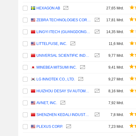
HEXAGON AB
27,65 Mrd.
ZEBRA TECHNOLOGIES CORPORATION
17,81 Mrd.
LINGYI ITECH (GUANGDONG) COMPANY
14,35 Mrd.
LITTELFUSE, INC.
11,6 Mrd.
UNIVERSAL SCIENTIFIC INDUSTRIAL (SHANGHAI) CO., LTD.
9,77 Mrd.
MINEBEA MITSUMI INC.
9,41 Mrd.
LG INNOTEK CO., LTD.
9,27 Mrd.
HUIZHOU DESAY SV AUTOMOTIVE CO., LTD.
8,16 Mrd.
AVNET, INC.
7,92 Mrd.
SHENZHEN KEDALI INDUSTRY CO., LTD.
7,8 Mrd.
PLEXUS CORP.
7,23 Mrd.