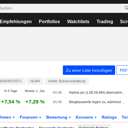
Empfehlungen
Portfolios
Watchlists
Trading
Scr
Zu einer Liste hinzufügen
PDF-
B0004052071
HLMA
elektr. Büroausstattung
% 5 Tage
Veränd. 1. Jan.
04.08.
Halma plc (LSE:HLMA) übernahm NovaBone Products, LLC von Isto Biologics für 60 Mio. USD.
+7,54 %
+7,29 %
04.08.
Bergbauwerte legen zu, während Öl auf neue Friedenshoffnungen hin fällt
ehmen
Finanzen
Bewertung
Konsens
Ratings
Te