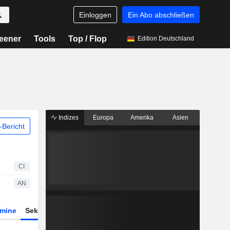
Einloggen
Ein Abo abschließen
eener
Tools
Top / Flop
Edition Deutschland
Indizes
Europa
Amerika
Asien
Bericht
CI
AN
rmine
Sektor
Derivate
ETFs