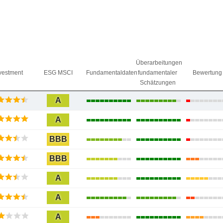
Überarbeitungen
vestment
ESG MSCI
Fundamentaldaten
fundamentaler
Bewertung
Schätzungen
A
A
BBB
BBB
A
A
A