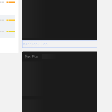
-
-
Mehr Top / Flop
Top / Flop