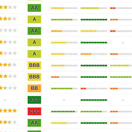
AA
A
AA
A
-
A
BBB
BBB
BB
AAA
-
-
-
CCC
AA