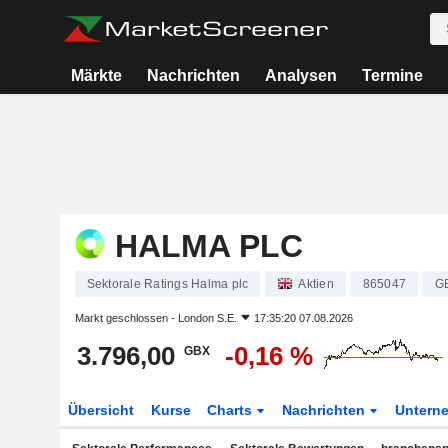
Märkte
Nachrichten
Analysen
Termine
HALMA PLC
Sektorale Ratings Halma plc
Aktien
865047
G
Markt geschlossen -
London S.E.
17:35:20 07.08.2026
3.796,00
-0,16 %
GBX
Übersicht
Kurse
Charts
Nachrichten
Untern