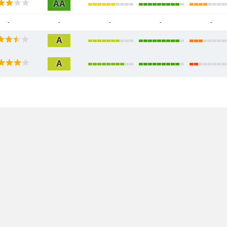
AA
-
-
-
-
-
A
A