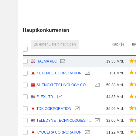
Hauptkonkurrenten
Zu einer Liste hinzufügen
Kap.($)
In
HALMA PLC
19,35 Mrd.
KEYENCE CORPORATION
131 Mrd.
SHENGYI TECHNOLOGY CO.,LTD.
50,38 Mrd.
FLEX LTD.
44,83 Mrd.
TDK CORPORATION
35,96 Mrd.
TELEDYNE TECHNOLOGIES INCORPORATED
32,05 Mrd.
KYOCERA CORPORATION
31,22 Mrd.