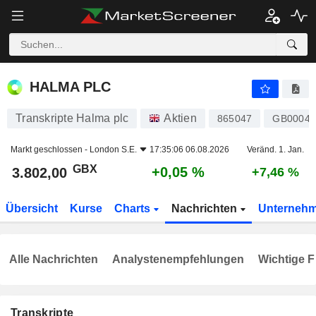
HALMA PLC
3.802,00
p
+0,05 %
HALMA PLC
Transkripte Halma plc
Aktien
865047
GB00040
Markt geschlossen -
London S.E.
17:35:06 06.08.2026
Veränd. 1. Jan.
GBX
+0,05 %
3.802,00
+7,46 %
Übersicht
Kurse
Charts
Nachrichten
Unterneh
Alle Nachrichten
Analystenempfehlungen
Wichtige F
Transkripte