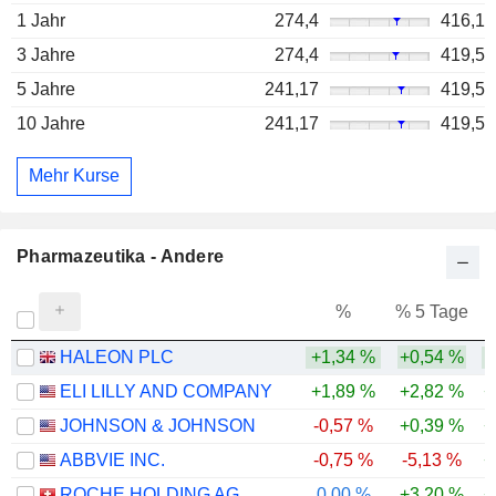
1 Jahr
274,4
416,1
3 Jahre
274,4
419,5
5 Jahre
241,17
419,5
10 Jahre
241,17
419,5
Mehr Kurse
Pharmazeutika - Andere
%
% 5 Tage
%
HALEON PLC
+1,34 %
+0,54 %
ELI LILLY AND COMPANY
+1,89 %
+2,82 %
+
JOHNSON & JOHNSON
-0,57 %
+0,39 %
+
ABBVIE INC.
-0,75 %
-5,13 %
+
ROCHE HOLDING AG
0,00 %
+3,20 %
+