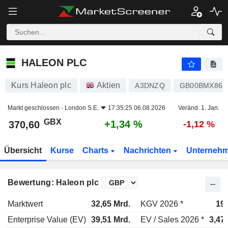
HALEON PLC
370,60
p
+1,34 %
HALEON PLC
Kurs Haleon plc
Aktien
A3DNZQ
GB00BMX86B
Markt geschlossen -
London S.E.
17:35:25 06.08.2026
Veränd. 1. Jan.
GBX
+1,34 %
370,60
-1,12 %
Übersicht
Kurse
Charts
Nachrichten
Unterneh
Bewertung: Haleon plc
Marktwert
32,65 Mrd.
KGV 2026 *
19
Enterprise Value (EV)
39,51 Mrd.
EV / Sales 2026 *
3,47