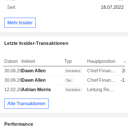
18.07.2022
Mehr Insider
Letzte Insider-Transaktionen
Datum
Initiiert
Typ
Hauptposition
A
30.06.26
Dawn Allen
Chief Financial Officer (CFO)
28
Kostenlos
30.06.26
Dawn Allen
Chief Financial Officer (CFO)
-13
Tax
12.02.26
Adrian Morris
Leitung Rechtsabteilung
Kostenlos
Alle Transaktionen
Performance