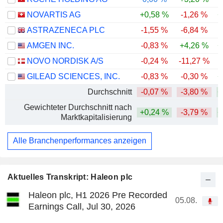
NOVARTIS AG
+0,58 %
-1,26 %
+
ASTRAZENECA PLC
-1,55 %
-6,84 %
AMGEN INC.
-0,83 %
+4,26 %
+
NOVO NORDISK A/S
-0,24 %
-11,27 %
GILEAD SCIENCES, INC.
-0,83 %
-0,30 %
+
Durchschnitt
-0,07 %
-3,80 %
+
Gewichteter Durchschnitt nach
+0,24 %
-3,79 %
+
Marktkapitalisierung
Alle Branchenperformances anzeigen
Aktuelles Transkript: Haleon plc
Haleon plc, H1 2026 Pre Recorded
05.08.
Earnings Call, Jul 30, 2026