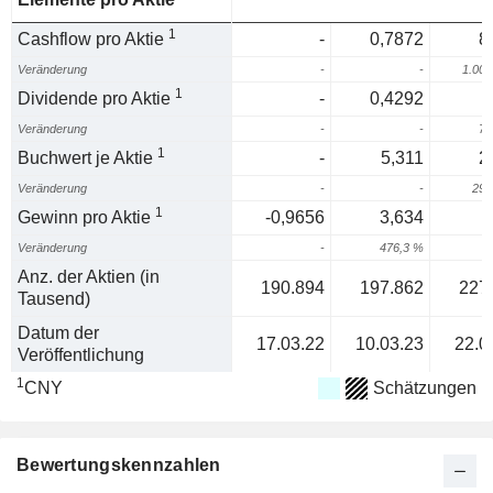
1
Cashflow pro Aktie
-
0,7872
8
Veränderung
-
-
1.005
1
Dividende pro Aktie
-
0,4292
Veränderung
-
-
74
1
Buchwert je Aktie
-
5,311
2
Veränderung
-
-
291
1
Gewinn pro Aktie
-0,9656
3,634
Veränderung
-
476,3 %
Anz. der Aktien (in
190.894
197.862
227
Tausend)
Datum der
17.03.22
10.03.23
22.0
Veröffentlichung
1
CNY
Schätzungen
Bewertungskennzahlen