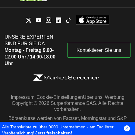
UNSERE EXPERTEN
SIND FÜR SIE DA
Montag - Freitag 9.00-
Kontaktieren Sie uns
12.00 Uhr / 14.00-18.00
Uhr
Impressum
Cookie-Einstellungen
Über uns
Werbung
Copyright © 2026 Surperformance SAS. Alle Rechte
vorbehalten.
Börsenkurse werden von Factset, Morningstar und S&P
Capital IQ zur Verfügung gestellt
Alle Transkripte zu über 9000 Unternehmen - am Tag ihrer
Veröffentlichung!
Jetzt freischalten!