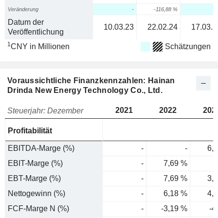
Veränderung
-
-116,88 %
Datum der
10.03.23
22.02.24
17.03.2
Veröffentlichung
1
CNY in Millionen
Schätzungen
Voraussichtliche Finanzkennzahlen: Hainan
Drinda New Energy Technology Co., Ltd.
2021
2022
202
Steuerjahr: Dezember
Profitabilität
EBITDA-Marge (%)
-
-
6,
EBIT-Marge (%)
-
7,69 %
EBT-Marge (%)
-
7,69 %
3,
Nettogewinn (%)
-
6,18 %
4,
FCF-Marge N (%)
-
-3,19 %
-4