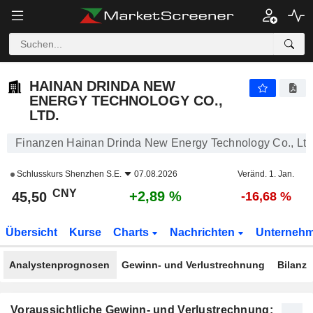
HAINAN DRINDA NEW ENERGY TECHNOLOGY CO., LTD.
45,50
¥
+2,89 %
HAINAN DRINDA NEW
ENERGY TECHNOLOGY CO.,
LTD.
Finanzen Hainan Drinda New Energy Technology Co., Ltd
Schlusskurs
Shenzhen S.E.
07.08.2026
Veränd. 1. Jan.
CNY
+2,89 %
45,50
-16,68 %
Übersicht
Kurse
Charts
Nachrichten
Unterneh
Analystenprognosen
Gewinn- und Verlustrechnung
Bilanz
Voraussichtliche Gewinn- und Verlustrechnung: