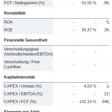
FCF / Nettogewinn (%)
-
-51,55 %
-98,
Rentabilität
ROA
-
-
5,
ROE
-
65,37 %
29,
Finanzielle Gesundheit
Verschuldungsgrad
-
-
(Verbindlichkeiten/EBITDA)
Verschuldung / Free
-
-
Cashflow
Kapitalintensität
CAPEX / Umsatz (%)
-
4,53 %
14
CAPEX / EBITDA (%)
-
-
215
CAPEX / FCF (%)
-
-142,14 %
-346,
Elemente pro Aktie