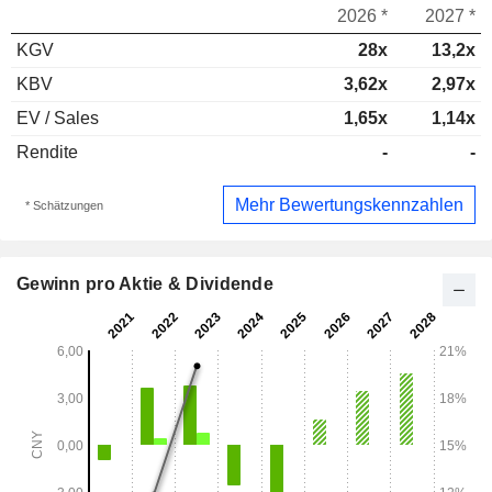
2026 *
2027 *
KGV
28x
13,2x
KBV
3,62x
2,97x
EV / Sales
1,65x
1,14x
Rendite
-
-
Mehr Bewertungskennzahlen
* Schätzungen
Gewinn pro Aktie & Dividende