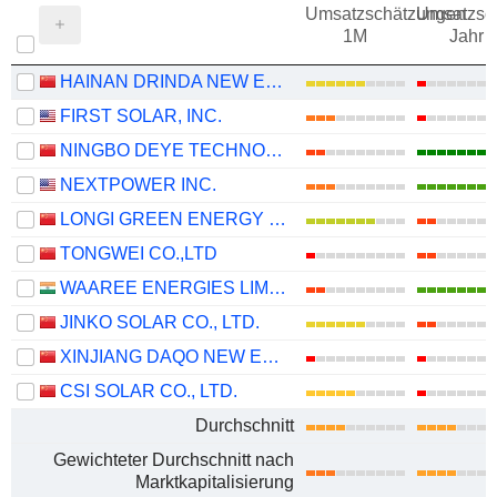
Umsatzschätzungen
Umsatzsc
1M
Jahr
HAINAN DRINDA NEW ENERGY TECHNOLOGY CO., LTD.
FIRST SOLAR, INC.
NINGBO DEYE TECHNOLOGY GROUP CO., LTD.
NEXTPOWER INC.
LONGI GREEN ENERGY TECHNOLOGY CO., LTD.
TONGWEI CO.,LTD
WAAREE ENERGIES LIMITED
JINKO SOLAR CO., LTD.
XINJIANG DAQO NEW ENERGY CO.,LTD.
CSI SOLAR CO., LTD.
Durchschnitt
Gewichteter Durchschnitt nach
Marktkapitalisierung