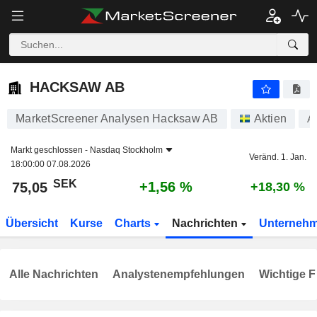
HACKSAW AB
75,05
kr
+1,56 %
HACKSAW AB
MarketScreener Analysen Hacksaw AB
Aktien
A
Markt geschlossen -
Nasdaq Stockholm
Veränd. 1. Jan.
18:00:00 07.08.2026
SEK
+1,56 %
75,05
+18,30 %
Übersicht
Kurse
Charts
Nachrichten
Unterneh
Alle Nachrichten
Analystenempfehlungen
Wichtige F