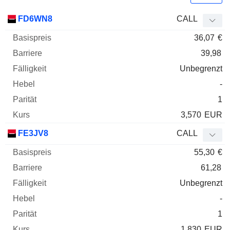
Basispreis
Barriere
Fälligkeit
Elastizität
FD6WN8
CALL
WKN
Typ
Paritä
36,07
€
39,98
Unbegrenzt
-
1
3,570
EUR
FE3JV8
CALL
55,30
€
61,28
Unbegrenzt
-
1
1,830
EUR