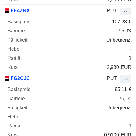
FE4ZRX
PUT
107,23
€
95,93
Unbegrenzt
-
1
2,930
EUR
FG2CJC
PUT
85,11
€
76,14
Unbegrenzt
-
1
0,9100
EUR