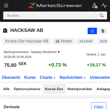
HACKSAW AB
75,60
kr
+0,73 %
HACKSAW AB
Knock-Out Hacksaw AB
Aktien
A41BAR
SE00
Markt geschlossen -
Nasdaq Stockholm
Veränd. 1. Jan.
18:00:00 10.08.2026
SEK
+0,73 %
75,60
+19,17 %
Übersicht
Kurse
Charts
Nachrichten
Unterneh
Alle
Optionsscheine
Knock-Out
Hebelprodukte
Anlagep
Filter
Derivate