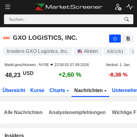
GXO LOGISTICS, INC.
48,23
$
+2,60 %
GXO LOGISTICS, INC.
Insiders GXO Logistics, Inc.
Aktien
A3CU51
U
Markt geschlossen -
NYSE
22:00:02 07.08.2026
Veränd. 1. Jan.
USD
+2,60 %
48,23
-8,38 %
Übersicht
Kurse
Charts
Nachrichten
Unterneh
Alle Nachrichten
Analystenempfehlungen
Wichtige F
Insiders