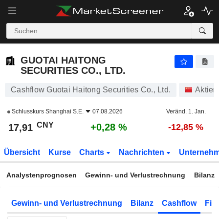
GUOTAI HAITONG SECURITIES CO., LTD.
17,91
¥
+0,28 %
GUOTAI HAITONG
SECURITIES CO., LTD.
Cashflow Guotai Haitong Securities Co., Ltd.
Aktien
Schlusskurs
Shanghai S.E.
07.08.2026
Veränd. 1. Jan.
CNY
+0,28 %
17,91
-12,85 %
Übersicht
Kurse
Charts
Nachrichten
Unterneh
Analystenprognosen
Gewinn- und Verlustrechnung
Bilanz
Gewinn- und Verlustrechnung
Bilanz
Cashflow
Fin