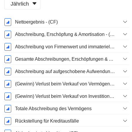
Jährlich
Ende d.
Nettoergebnis - (CF)
Geschäftsjahres:
Dezember
Abschreibung, Erschöpfung & Amortisation - (Vorlagenspezifisch)
Abschreibung von Firmenwert und immateriellen Vermögenswerten - (CF)
Gesamte Abschreibungen, Erschöpfungen & Amortisationen - (Modellspezifisch)
Abschreibung auf aufgeschobene Aufwendungen, Gesamt - (Modellspezifisch)
(Gewinn) Verlust beim Verkauf von Vermögenswerten - (CF)
(Gewinn) Verlust beim Verkauf von Investitionen - (CF)
Totale Abschreibung des Vermögens
Rückstellung für Kreditausfälle