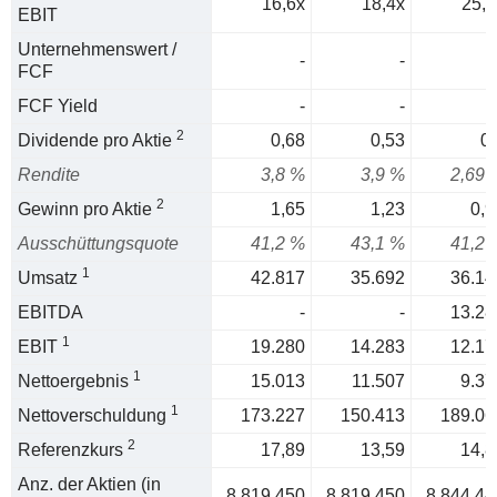
16,6x
18,4x
25,5
EBIT
Unternehmenswert /
-
-
FCF
FCF Yield
-
-
2
Dividende pro Aktie
0,68
0,53
0,
Rendite
3,8 %
3,9 %
2,69 
2
Gewinn pro Aktie
1,65
1,23
0,9
Ausschüttungsquote
41,2 %
43,1 %
41,2 
1
Umsatz
42.817
35.692
36.14
EBITDA
-
-
13.28
1
EBIT
19.280
14.283
12.17
1
Nettoergebnis
15.013
11.507
9.37
1
Nettoverschuldung
173.227
150.413
189.06
2
Referenzkurs
17,89
13,59
14,8
Anz. der Aktien (in
8.819.450
8.819.450
8.844.44