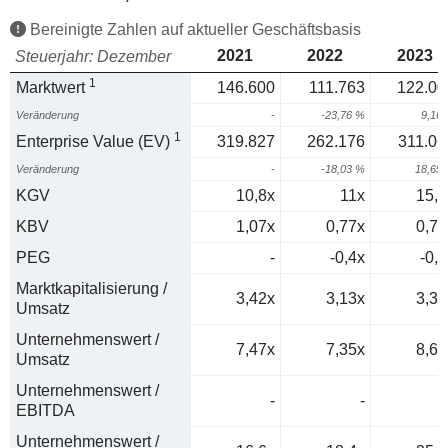
Bereinigte Zahlen auf aktueller Geschäftsbasis
2021
2022
2023
Steuerjahr: Dezember
1
Marktwert
146.600
111.763
122.00
Veränderung
-
-23,76 %
9,16
1
Enterprise Value (EV)
319.827
262.176
311.06
Veränderung
-
-18,03 %
18,65
KGV
10,8x
11x
15,3
KBV
1,07x
0,77x
0,79
PEG
-
-0,4x
-0,7
Marktkapitalisierung /
3,42x
3,13x
3,38
Umsatz
Unternehmenswert /
7,47x
7,35x
8,61
Umsatz
Unternehmenswert /
-
-
EBITDA
Unternehmenswert /