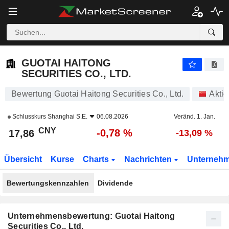
GUOTAI HAITONG SECURITIES CO., LTD.
17,86
¥
-0,78 %
GUOTAI HAITONG
SECURITIES CO., LTD.
Bewertung Guotai Haitong Securities Co., Ltd.
Aktie
Schlusskurs
Shanghai S.E.
06.08.2026
Veränd. 1. Jan.
CNY
-0,78 %
17,86
-13,09 %
Übersicht
Kurse
Charts
Nachrichten
Unterneh
Bewertungskennzahlen
Dividende
Unternehmensbewertung: Guotai Haitong
Securities Co., Ltd.