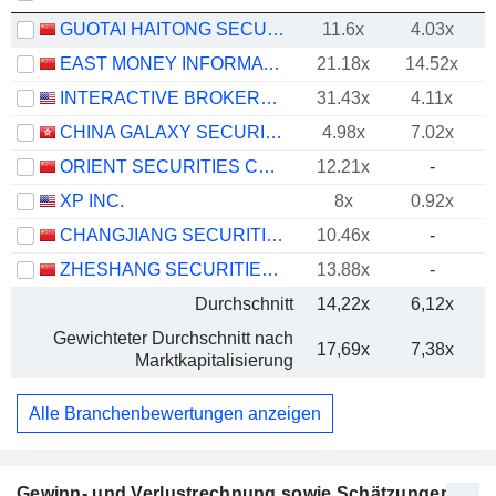
GUOTAI HAITONG SECURITIES CO., LTD.
11.6x
4.03x
EAST MONEY INFORMATION CO.,LTD.
21.18x
14.52x
INTERACTIVE BROKERS GROUP, INC.
31.43x
4.11x
CHINA GALAXY SECURITIES CO., LTD.
4.98x
7.02x
ORIENT SECURITIES COMPANY LIMITED
12.21x
-
XP INC.
8x
0.92x
CHANGJIANG SECURITIES COMPANY LIMITED
10.46x
-
ZHESHANG SECURITIES CO., LTD.
13.88x
-
Durchschnitt
14,22x
6,12x
Gewichteter Durchschnitt nach
17,69x
7,38x
Marktkapitalisierung
Alle Branchenbewertungen anzeigen
Gewinn- und Verlustrechnung sowie Schätzungen