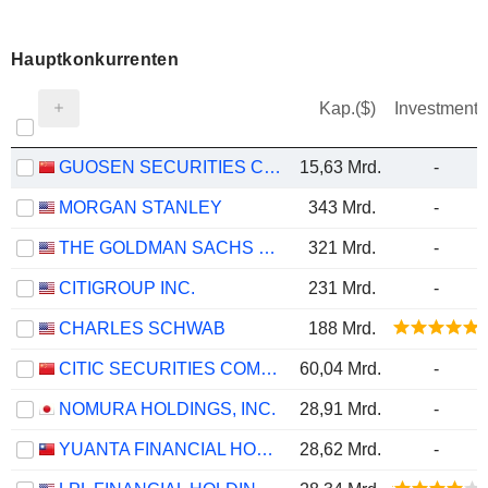
Hauptkonkurrenten
Kap.($)
Investment
GUOSEN SECURITIES CO., LTD.
15,63 Mrd.
-
MORGAN STANLEY
343 Mrd.
-
THE GOLDMAN SACHS GROUP, INC.
321 Mrd.
-
CITIGROUP INC.
231 Mrd.
-
CHARLES SCHWAB
188 Mrd.
CITIC SECURITIES COMPANY LIMITED
60,04 Mrd.
-
NOMURA HOLDINGS, INC.
28,91 Mrd.
-
YUANTA FINANCIAL HOLDING CO., LTD.
28,62 Mrd.
-