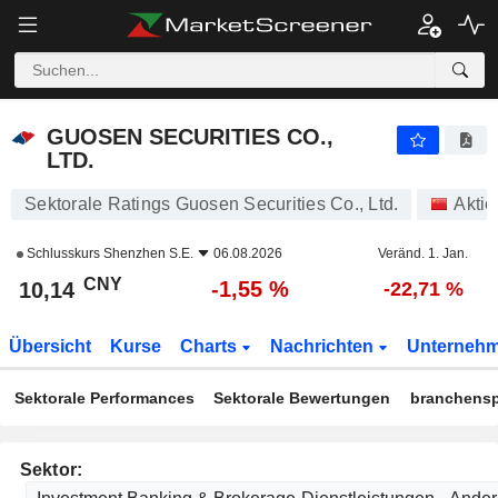
GUOSEN SECURITIES CO., LTD.
10,14
¥
-1,55 %
GUOSEN SECURITIES CO.,
LTD.
Sektorale Ratings Guosen Securities Co., Ltd.
Aktie
Schlusskurs
Shenzhen S.E.
06.08.2026
Veränd. 1. Jan.
CNY
-1,55 %
10,14
-22,71 %
Übersicht
Kurse
Charts
Nachrichten
Unterneh
Sektorale Performances
Sektorale Bewertungen
branchensp
Sektor: