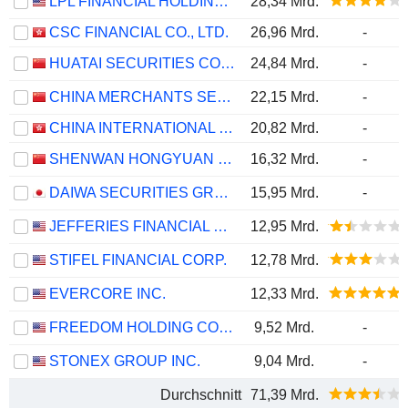
LPL FINANCIAL HOLDINGS INC.
28,34 Mrd.
CSC FINANCIAL CO., LTD.
26,96 Mrd.
-
HUATAI SECURITIES CO., LTD.
24,84 Mrd.
-
CHINA MERCHANTS SECURITIES CO., LTD.
22,15 Mrd.
-
CHINA INTERNATIONAL CAPITAL CORPORATION LIMITED
20,82 Mrd.
-
SHENWAN HONGYUAN GROUP CO., LTD.
16,32 Mrd.
-
DAIWA SECURITIES GROUP INC.
15,95 Mrd.
-
JEFFERIES FINANCIAL GROUP INC.
12,95 Mrd.
STIFEL FINANCIAL CORP.
12,78 Mrd.
EVERCORE INC.
12,33 Mrd.
FREEDOM HOLDING CORP.
9,52 Mrd.
-
STONEX GROUP INC.
9,04 Mrd.
-
Durchschnitt
71,39 Mrd.