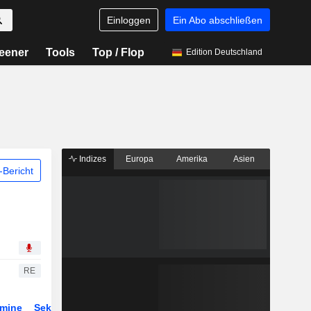
Einloggen
Ein Abo abschließen
eener
Tools
Top / Flop
Edition Deutschland
Indizes
Europa
Amerika
Asien
Bericht
RE
rmine
Sektor
ETFs