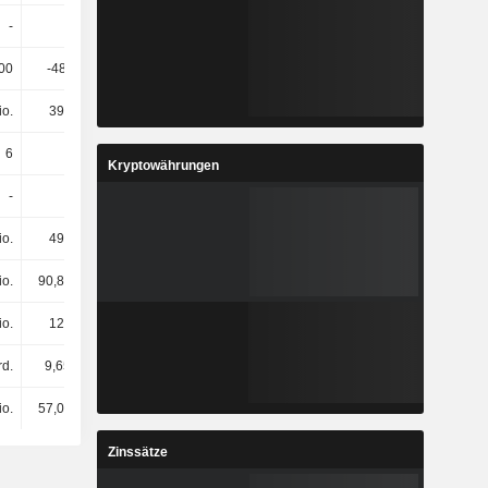
-
-
-
-
00
-482.000
-
-
io.
390 Mio.
395 Mio.
440 Mio.
6
6
6
6
Kryptowährungen
-
-
-
-
io.
494 Mio.
492 Mio.
589 Mio.
io.
90,83 Mio.
89,33 Mio.
89,33 Mio.
io.
120 Mio.
106 Mio.
111 Mio.
rd.
9,65 Mrd.
10,94 Mrd.
11,26 Mrd.
io.
57,02 Mio.
47,56 Mio.
25,19 Mio.
Zinssätze