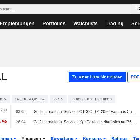
Empfehlungen
Portfolios
Watchlists
Trading
Scr
AL
Zu einer Liste hinzufügen
PDF-
ISS
QA000A0Q6LH4
GISS
Erdöl / Gas - Pipelines
 Jan.
03.05.
Gulf International Services Q.P.S.C., Q1 2026 Earnings Call, May 03, 2026
5 %
26.04.
Gulf International Services: Q1-Gewinn beläuft sich auf 75,6 Millionen Rial
ehmen
Finanzen
Bewertung
Konsens
Ratings
Te