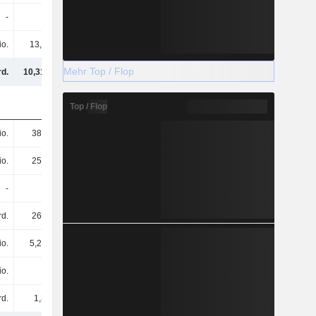
-
-
-
-
io.
13,1 Mio.
13,1 Mio.
27,33 Mio.
Mehr Top / Flop
rd.
10,31 Mrd.
12,11 Mrd.
11,59 Mrd.
Top / Flop
io.
388 Mio.
309 Mio.
230 Mio.
io.
251 Mio.
296 Mio.
271 Mio.
-
-
-
-
rd.
268 Mio.
349 Mio.
359 Mio.
io.
5,25 Mio.
96,06 Mio.
14,17 Mio.
io.
-
69,82 Mio.
25,02 Mio.
rd.
1,3 Mrd.
1,32 Mrd.
894 Mio.