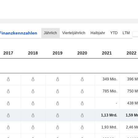
Finanzkennzahlen
Jährlich
Vierteljährlich
Halbjahr
YTD
LTM
2017
2018
2019
2020
2021
2022
349 Mio.
396 M
785 Mio.
750 M
-
438 M
1,13 Mrd.
1,59 M
1,93 Mrd.
2,46 M