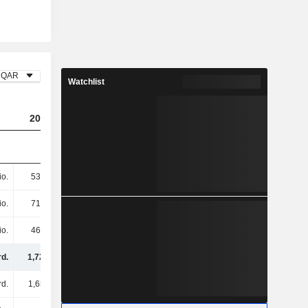
QAR
Watchlist
2023
2024
2025
io.
530 Mio.
731 Mio.
547 Mio.
io.
719 Mio.
566 Mio.
488 Mio.
io.
469 Mio.
482 Mio.
471 Mio.
rd.
1,72 Mrd.
1,78 Mrd.
1,51 Mrd.
rd.
1,65 Mrd.
1,86 Mrd.
1,43 Mrd.