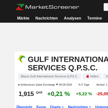
Märkte
Nachrichten
Analysen
Termine
GULF INTERNATION
SERVICES Q.P.S.C.
Bilanz Gulf International Services Q.P.S.C.
Aktien
G
Schlusskurs
Qatar Exchange
06.08.2026
% 5 Tage
Veränd. 1.
1,915
+0,21 %
QAR
+5,22 %
-25,0
Übersicht
Kurse
Charts
Nachrichten
Untern