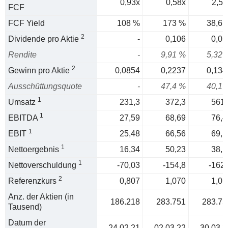
0,93x
0,58x
2,59
FCF
FCF Yield
108 %
173 %
38,6 
2
Dividende pro Aktie
-
0,106
0,05
Rendite
-
9,91 %
5,32 
2
Gewinn pro Aktie
0,0854
0,2237
0,134
Ausschüttungsquote
-
47,4 %
40,1 
1
Umsatz
231,3
372,3
561,
1
EBITDA
27,59
68,69
76,4
1
EBIT
25,48
66,56
69,1
1
Nettoergebnis
16,34
50,23
38,1
1
Nettoverschuldung
-70,03
-154,8
-162,
2
Referenzkurs
0,807
1,070
1,01
Anz. der Aktien (in
186.218
283.751
283.75
Tausend)
Datum der
24.02.21
02.03.22
30.03.2