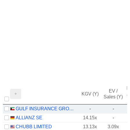
M
EV /
KGV (Y)
/
Sales (Y)
GULF INSURANCE GROUP K.S.C.P.
-
-
ALLIANZ SE
14.15x
-
CHUBB LIMITED
13.13x
3.09x