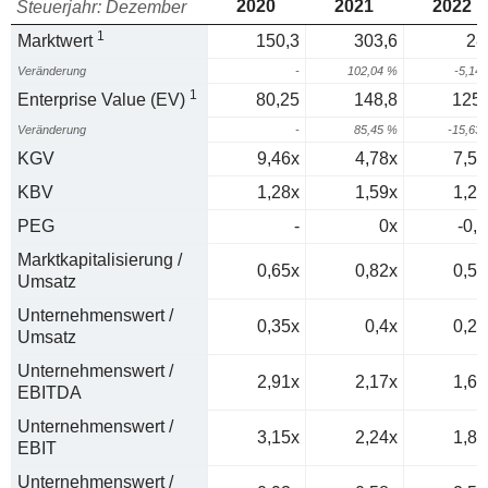
2020
2021
2022
Steuerjahr: Dezember
1
Marktwert
150,3
303,6
28
Veränderung
-
102,04 %
-5,14
1
Enterprise Value (EV)
80,25
148,8
125,
Veränderung
-
85,45 %
-15,63
KGV
9,46x
4,78x
7,54
KBV
1,28x
1,59x
1,26
PEG
-
0x
-0,2
Marktkapitalisierung /
0,65x
0,82x
0,51
Umsatz
Unternehmenswert /
0,35x
0,4x
0,22
Umsatz
Unternehmenswert /
2,91x
2,17x
1,64
EBITDA
Unternehmenswert /
3,15x
2,24x
1,82
EBIT
Unternehmenswert /