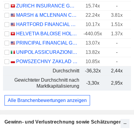
ZURICH INSURANCE GROUP LTD
15.74x
-
MARSH & MCLENNAN COMPANIES
22.24x
3.81x
HARTFORD FINANCIAL SERVICES GROUP (THE), INC.
10.17x
1.51x
HELVETIA BALOISE HOLDING AG
-440.05x
1.37x
PRINCIPAL FINANCIAL GROUP, INC.
13.07x
-
UNIPOL ASSICURAZIONI S.P.A.
13.82x
-
POWSZECHNY ZAKLAD UBEZPIECZE? SPÓLKA AKCYJNA
10.85x
-
Durchschnitt
-36,32x
2,44x
Gewichteter Durchschnitt nach
-3,30x
2,95x
Marktkapitalisierung
Alle Branchenbewertungen anzeigen
Gewinn- und Verlustrechnung sowie Schätzungen