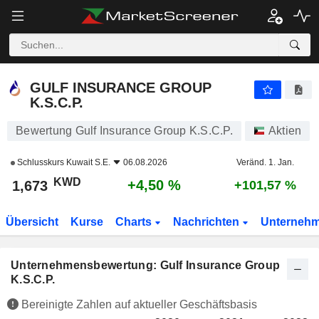
GULF INSURANCE GROUP K.S.C.P.
1,673
KWD
+4,50 %
GULF INSURANCE GROUP
K.S.C.P.
Bewertung Gulf Insurance Group K.S.C.P.
Aktien
Schlusskurs
Kuwait S.E.
06.08.2026
Veränd. 1. Jan.
KWD
+4,50 %
1,673
+101,57 %
Übersicht
Kurse
Charts
Nachrichten
Unterneh
Unternehmensbewertung: Gulf Insurance Group
K.S.C.P.
Bereinigte Zahlen auf aktueller Geschäftsbasis