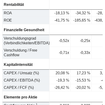
Rentabilität
ROA
-18,13 %
-34,32 %
-28,
ROE
-41,75 %
-185,65 %
-438,
Finanzielle Gesundheit
Verschuldungsgrad
-0,52x
-0,25x
(Verbindlichkeiten/EBITDA)
Verschuldung / Free
-0,71x
-0,33x
Cashflow
Kapitalintensität
CAPEX / Umsatz (%)
20,08 %
17,23 %
3,
CAPEX / EBITDA (%)
-19,3 %
-15,53 %
-4
CAPEX / FCF (%)
-26,42 %
-20,02 %
-5,
Elemente pro Aktie
1