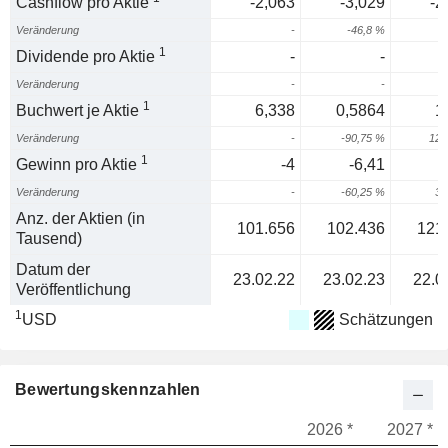
Cashflow pro Aktie
-2,063
-3,029
-2
Veränderung
-
-46,8 %
4
1
Dividende pro Aktie
-
-
Veränderung
-
-
1
Buchwert je Aktie
6,338
0,5864
1
Veränderung
-
-90,75 %
122
1
Gewinn pro Aktie
-4
-6,41
-
Veränderung
-
-60,25 %
33
Anz. der Aktien (in
101.656
102.436
121
Tausend)
Datum der
23.02.22
23.02.23
22.0
Veröffentlichung
1
USD
Schätzungen
Bewertungskennzahlen
2026 *
2027 *