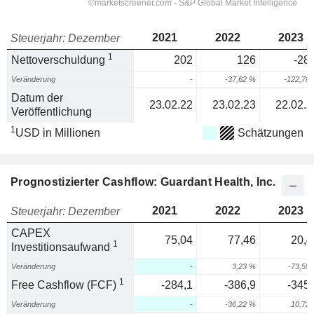
2021
2022
2023
Steuerjahr: Dezember
1
Nettoverschuldung
202
126
-28,
Veränderung
-
-37,62 %
-122,78
Datum der
23.02.22
23.02.23
22.02.2
Veröffentlichung
1
USD in Millionen
Schätzungen
Prognostizierter Cashflow: Guardant Health, Inc.
2021
2022
2023
Steuerjahr: Dezember
CAPEX
75,04
77,46
20,4
1
Investitionsaufwand
Veränderung
-
3,23 %
-73,55
1
Free Cashflow (FCF)
-284,1
-386,9
-345,
Veränderung
-
-36,22 %
10,72