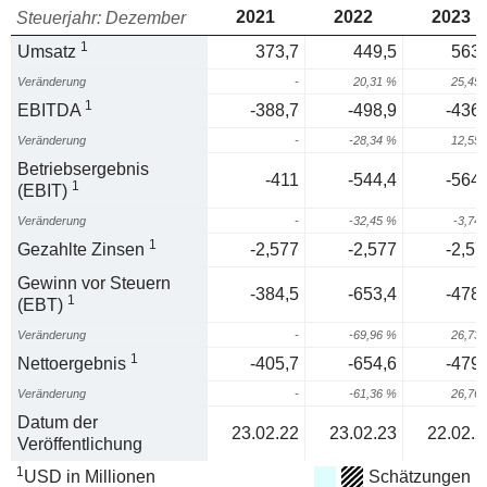
2021
2022
2023
Steuerjahr: Dezember
1
Umsatz
373,7
449,5
563,
Veränderung
-
20,31 %
25,45
1
EBITDA
-388,7
-498,9
-436,
Veränderung
-
-28,34 %
12,55
Betriebsergebnis
-411
-544,4
-564,
1
(EBIT)
Veränderung
-
-32,45 %
-3,74
1
Gezahlte Zinsen
-2,577
-2,577
-2,57
Gewinn vor Steuern
-384,5
-653,4
-478,
1
(EBT)
Veränderung
-
-69,96 %
26,73
1
Nettoergebnis
-405,7
-654,6
-479,
Veränderung
-
-61,36 %
26,76
Datum der
23.02.22
23.02.23
22.02.2
Veröffentlichung
1
USD in Millionen
Schätzungen