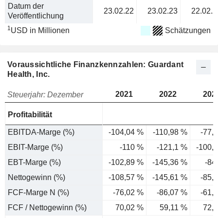
Datum der
23.02.22
23.02.23
22.02.2
Veröffentlichung
1
USD in Millionen
Schätzungen
Voraussichtliche Finanzkennzahlen: Guardant
Health, Inc.
2021
2022
202
Steuerjahr: Dezember
Profitabilität
EBITDA-Marge (%)
-104,04 %
-110,98 %
-77,
EBIT-Marge (%)
-110 %
-121,1 %
-100,
EBT-Marge (%)
-102,89 %
-145,36 %
-84
Nettogewinn (%)
-108,57 %
-145,61 %
-85,
FCF-Marge N (%)
-76,02 %
-86,07 %
-61,
FCF / Nettogewinn (%)
70,02 %
59,11 %
72,