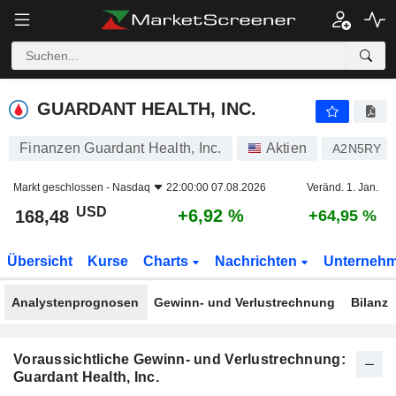
GUARDANT HEALTH, INC.
168,48
$
+6,92 %
GUARDANT HEALTH, INC.
Finanzen Guardant Health, Inc.
Aktien
A2N5RY
Markt geschlossen -
Nasdaq
22:00:00 07.08.2026
Veränd. 1. Jan.
USD
+6,92 %
168,48
+64,95 %
Übersicht
Kurse
Charts
Nachrichten
Unterneh
Analystenprognosen
Gewinn- und Verlustrechnung
Bilanz
Voraussichtliche Gewinn- und Verlustrechnung:
Guardant Health, Inc.