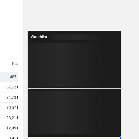
Watchlist
Kap.($)
487 Mio.
87,72 Mrd.
74,73 Mrd.
70,57 Mrd.
23,21 Mrd.
12,95 Mrd.
8,91 Mrd.