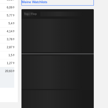
Meine Watchlists
6,09 Mrd.
Top / Flop
5,77 Mrd.
5,4 Mrd.
4,14 Mrd.
3,78 Mrd.
2,87 Mrd.
1,5 Mrd.
1,27 Mrd.
20,63 Mrd.