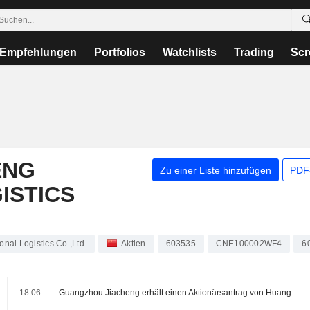
Empfehlungen
Portfolios
Watchlists
Trading
Scr
ENG
Zu einer Liste hinzufügen
PDF-
ISTICS
nal Logistics Co.,Ltd.
Aktien
603535
CNE100002WF4
6
.
18.06.
Guangzhou Jiacheng erhält einen Aktionärsantrag von Huang Yanyun