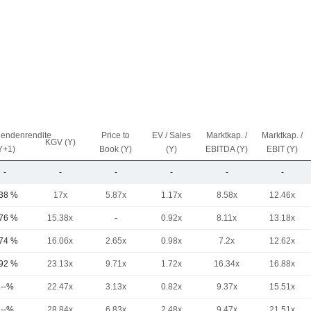
dendenrendite
Price to
EV / Sales
Marktkap. /
Marktkap. /
KGV (Y)
Y+1)
Book (Y)
(Y)
EBITDA (Y)
EBIT (Y)
-
-
-
-
-
-
,38 %
17x
5.87x
1.17x
8.58x
12.46x
,76 %
15.38x
-
0.92x
8.11x
13.18x
,74 %
16.06x
2.65x
0.98x
7.2x
12.62x
,92 %
23.13x
9.71x
1.72x
16.34x
16.88x
.--%
22.47x
3.13x
0.82x
9.37x
15.51x
.--%
28.84x
6.83x
2.48x
9.47x
21.51x