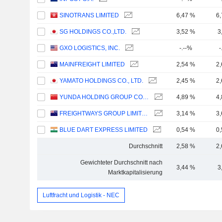
SINOTRANS LIMITED
6,47 %
6
SG HOLDINGS CO.,LTD.
3,52 %
3
GXO LOGISTICS, INC.
-.--%
-
MAINFREIGHT LIMITED
2,54 %
2
YAMATO HOLDINGS CO., LTD.
2,45 %
2
YUNDA HOLDING GROUP CO., LTD.
4,89 %
4
FREIGHTWAYS GROUP LIMITED
3,14 %
3
BLUE DART EXPRESS LIMITED
0,54 %
0
Durchschnitt
2,58 %
2
Gewichteter Durchschnitt nach
3,44 %
3
Marktkapitalisierung
Luftfracht und Logistik - NEC