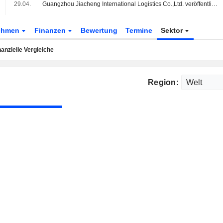
%
29.04.
Guangzhou Jiacheng International Logistics Co.,Ltd. veröffentlicht Ergebniszahlen für das erste Quartal zum 31. März 2026
ehmen
Finanzen
Bewertung
Termine
Sektor
nanzielle Vergleiche
Region: