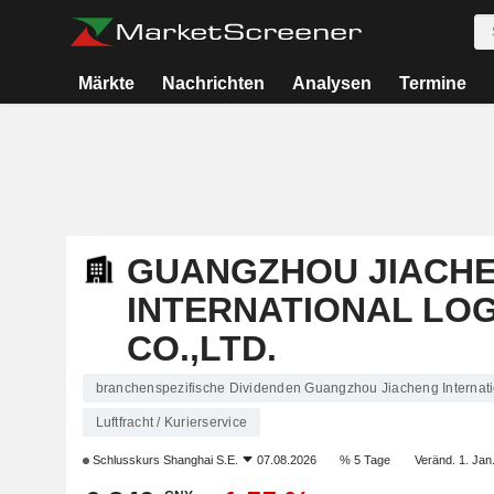
Märkte
Nachrichten
Analysen
Termine
GUANGZHOU JIACH
INTERNATIONAL LOG
CO.,LTD.
branchenspezifische Dividenden Guangzhou Jiacheng Internatio
Luftfracht / Kurierservice
Schlusskurs
Shanghai S.E.
07.08.2026
% 5 Tage
Veränd. 1. Jan