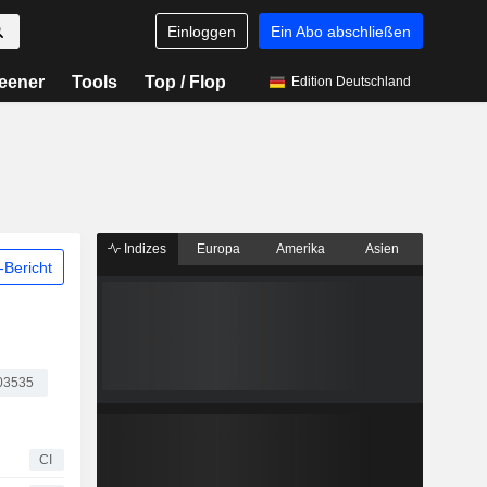
Einloggen
Ein Abo abschließen
eener
Tools
Top / Flop
Edition Deutschland
Indizes
Europa
Amerika
Asien
Bericht
03535
CI