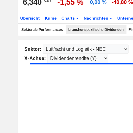
6,340
-1,55 %
CNY
0,00 %
-40,80 
Übersicht
Kurse
Charts
Nachrichten
Untern
Sektorale Performances
branchenspezifische Dividenden
Fi
Sektor:
X-Achse: