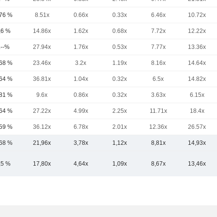
,76 %
8.51x
0.66x
0.33x
6.46x
10.72x
,6 %
14.86x
1.62x
0.68x
7.72x
12.22x
.--%
27.94x
1.76x
0.53x
7.77x
13.36x
,68 %
23.46x
3.2x
1.19x
8.16x
14.64x
,64 %
36.81x
1.04x
0.32x
6.5x
14.82x
,81 %
9.6x
0.86x
0.32x
3.63x
6.15x
,64 %
27.22x
4.99x
2.25x
11.71x
18.4x
,59 %
36.12x
6.78x
2.01x
12.36x
26.57x
,68 %
21,96x
3,78x
1,12x
8,81x
14,93x
,5 %
17,80x
4,64x
1,09x
8,67x
13,46x