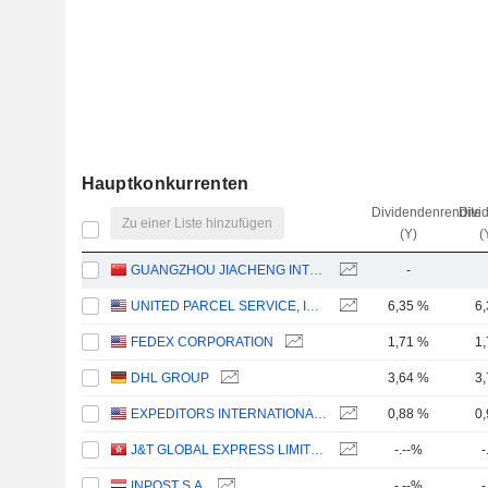
Hauptkonkurrenten
Dividendenrendite
Divi
Zu einer Liste hinzufügen
(Y)
(
GUANGZHOU JIACHENG INTERNATIONAL LOGISTICS CO.,LTD.
-
UNITED PARCEL SERVICE, INC.
6,35 %
6
FEDEX CORPORATION
1,71 %
1
DHL GROUP
3,64 %
3
EXPEDITORS INTERNATIONAL OF WASHINGTON INC.
0,88 %
0
J&T GLOBAL EXPRESS LIMITED
-.--%
-
INPOST S.A.
-.--%
-