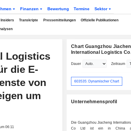
ehmen
Finanzen
Bewertung
Termine
Sektor
Insiders
Transkripte
Pressemitteilungen
Offizielle Publikationen
nalysen
Chart Guangzhou Jiache
International Logistics Co.
l Logistics
Dauer
Zeitraum
ür die E-
enste von
603535: Dynamischer Chart
eigen um
Unternehmensprofil
Die Guangzhou Jiacheng Internationa
 um 06:11
Co Ltd ist ein in China an