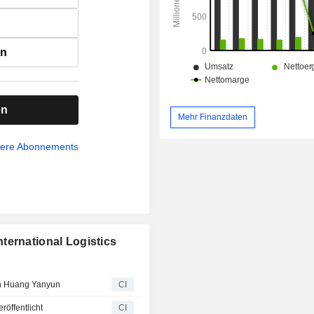
en
en
Mehr Finanzdaten
sere Abonnements
ternational Logistics
on Huang Yanyun
CI
röffentlicht
CI