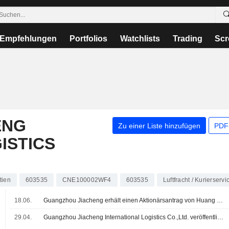
Empfehlungen
Portfolios
Watchlists
Trading
Scr
ENG
Zu einer Liste hinzufügen
PDF-
ISTICS
tien
603535
CNE100002WF4
603535
Luftfracht / Kurierservi
.
18.06.
Guangzhou Jiacheng erhält einen Aktionärsantrag von Huang Yanyun
%
29.04.
Guangzhou Jiacheng International Logistics Co.,Ltd. veröffentlicht Ergebniszahlen für das erste Quartal zum 31. März 2026