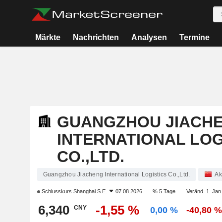
Märkte
Nachrichten
Analysen
Termine
GUANGZHOU JIACH
INTERNATIONAL LOG
CO.,LTD.
Guangzhou Jiacheng International Logistics Co.,Ltd.
Ak
Schlusskurs
Shanghai S.E.
07.08.2026
% 5 Tage
Veränd. 1. Jan
6,340
-1,55 %
CNY
0,00 %
-40,80 