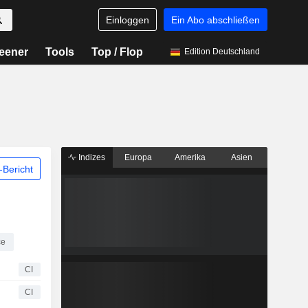
Einloggen
Ein Abo abschließen
eener
Tools
Top / Flop
Edition Deutschland
Indizes
Europa
Amerika
Asien
Bericht
ce
CI
CI