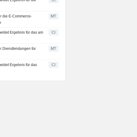
eldet Ergebnis für die
CI
für die E-Commerce-
MT
%
meldet Ergebnis für das am
CI
r Dienstleistungen für
MT
eldet Ergebnis für das
CI