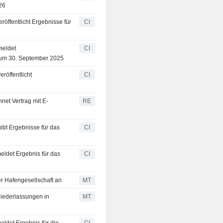
26
röffentlicht Ergebnisse für
CI
meldet
CI
 zum 30. September 2025
röffentlicht
CI
net Vertrag mit E-
RE
ibt Ergebnisse für das
CI
eldet Ergebnis für das
CI
her Hafengesellschaft an
MT
Niederlassungen in
MT