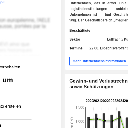
igen
Unternehmen, das in erster Linie i
Logistikdienstleistungen anbi
Unternehmen ist in fünf Geschäft
tätig. Der Geschäftsbereich „Integrier
bietet vor allem Transport-, Lager-
Beschäftigte
Auslagerungs- 
Speditionsdienstleistungen
Sektor
Luftfracht / K
Geschäftsbereich „Supply-Chain-Dis
Termine
22.08.
Ergebnisveröffentlichun
erbringt Lieferdienstleistungen im 
Direktvertriebs und des Vertriebs. 
Beschaffungsagentur befasst sich in e
Mehr Unternehmensinformationen
mit Beschaffungsdienstleistunge
 vorbehalten.
Grundlage von Handelsverträgen. D
Verarbeitung bietet Verarbeit
, um
Gewinn- und Verlustrech
anschließende Lieferdienstleistung
sowie Schätzungen
Grundlage von Aufträgen an. Da
Internationaler Handel bietet Dienstle
den Bereichen Produktbeschaffung i
to erstellen
Zollabfertigung und Lieferung an.
n