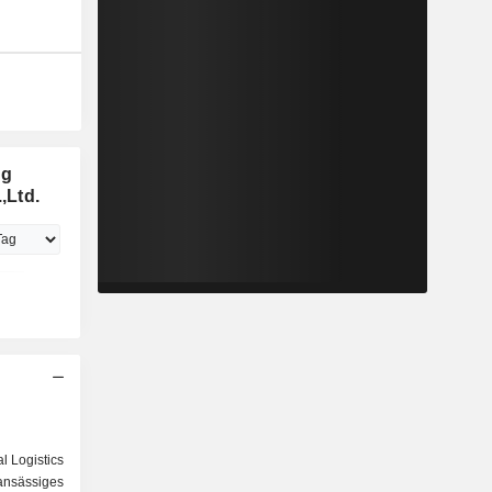
ng
,Ltd.
l Logistics
sässiges