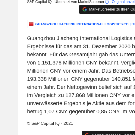
S&P Capital IQ - Übersetzt von MarketScreener
-
Original anze
MarketScreener zu Ihren Qu
GUANGZHOU JIACHENG INTERNATIONAL LOGISTICS CO.,LT
Guangzhou Jiacheng International Logistics 
Ergebnisse für das am 31. Dezember 2020 b
bekannt. Für das Gesamtjahr gab das Unte
von 1.151,376 Millionen CNY bekannt, vergli
Millionen CNY vor einem Jahr. Das Betriebser
193,338 Millionen CNY gegenüber 140,851 M
einem Jahr. Der Nettogewinn belief sich auf
im Vergleich zu 127,868 Millionen CNY vor 
unverwässerte Ergebnis je Aktie aus dem for
betrug 1,07 CNY gegenüber 0,85 CNY im Vor
© S&P Capital IQ - 2021