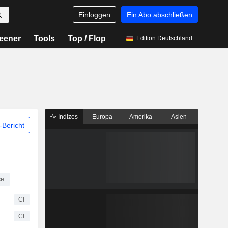
Einloggen
Ein Abo abschließen
eener
Tools
Top / Flop
Edition Deutschland
Indizes
Europa
Amerika
Asien
Bericht
ce
CI
CI