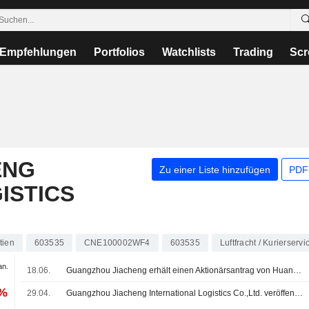
Empfehlungen
Portfolios
Watchlists
Trading
Scr
ENG
Zu einer Liste hinzufügen
PDF-
ISTICS
tien
603535
CNE100002WF4
603535
Luftfracht / Kurierservi
an.
18.06.
Guangzhou Jiacheng erhält einen Aktionärsantrag von Huang Yanyun
 %
29.04.
Guangzhou Jiacheng International Logistics Co.,Ltd. veröffentlicht Ergebniszahlen für das erste Quartal zum 31. März 2026