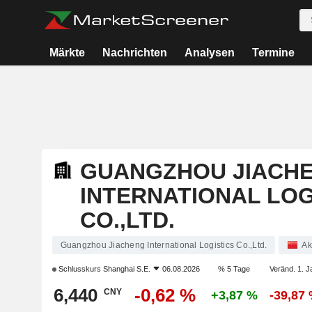
Märkte
Nachrichten
Analysen
Termine
GUANGZHOU JIACH
INTERNATIONAL LOG
CO.,LTD.
Guangzhou Jiacheng International Logistics Co.,Ltd.
Ak
Schlusskurs
Shanghai S.E.
06.08.2026
% 5 Tage
Veränd. 1. J
6,440
-0,62 %
CNY
+3,87 %
-39,87