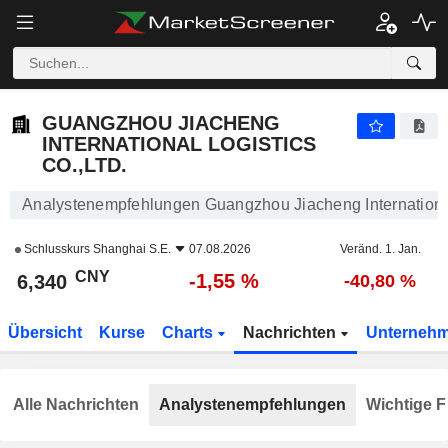
GUANGZHOU JIACHENG INTERNATIONAL LOGISTICS CO.,LTD.
6,340
¥
-1,55 %
GUANGZHOU JIACHENG
INTERNATIONAL LOGISTICS
CO.,LTD.
Analystenempfehlungen Guangzhou Jiacheng International 
Schlusskurs
Shanghai S.E.
07.08.2026
Veränd. 1. Jan.
CNY
-1,55 %
6,340
-40,80 %
Übersicht
Kurse
Charts
Nachrichten
Unterneh
Alle Nachrichten
Analystenempfehlungen
Wichtige F