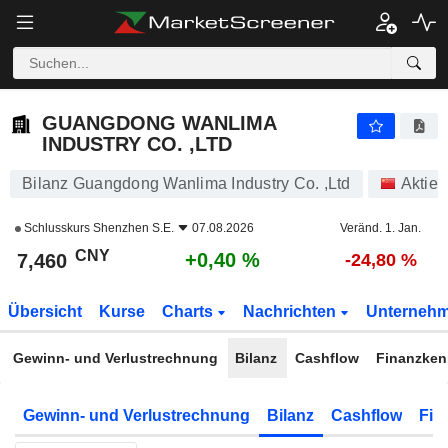
GUANGDONG WANLIMA INDUSTRY CO. ,LTD
7,460
¥
+0,40 %
GUANGDONG WANLIMA
INDUSTRY CO. ,LTD
Bilanz Guangdong Wanlima Industry Co. ,Ltd
Aktien
Schlusskurs
Shenzhen S.E.
07.08.2026
Veränd. 1. Jan.
CNY
+0,40 %
7,460
-24,80 %
Übersicht
Kurse
Charts
Nachrichten
Unterneh
Gewinn- und Verlustrechnung
Bilanz
Cashflow
Finanzken
Gewinn- und Verlustrechnung
Bilanz
Cashflow
Fin