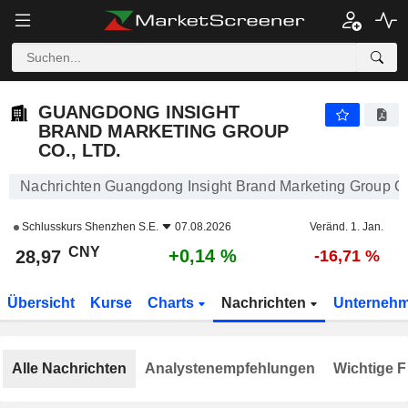
GUANGDONG INSIGHT BRAND MARKETING GROUP CO., LTD.
28,97
¥
+0,14 %
GUANGDONG INSIGHT
BRAND MARKETING GROUP
CO., LTD.
Nachrichten Guangdong Insight Brand Marketing Group Co.
Schlusskurs
Shenzhen S.E.
07.08.2026
Veränd. 1. Jan.
CNY
+0,14 %
28,97
-16,71 %
Übersicht
Kurse
Charts
Nachrichten
Unterneh
Alle Nachrichten
Analystenempfehlungen
Wichtige F