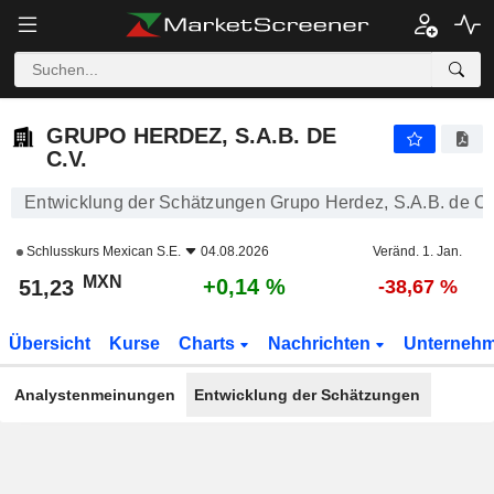
GRUPO HERDEZ, S.A.B. DE C.V.
51,23
$
+0,14 %
GRUPO HERDEZ, S.A.B. DE
C.V.
Entwicklung der Schätzungen Grupo Herdez, S.A.B. de C.
Schlusskurs
Mexican S.E.
04.08.2026
Veränd. 1. Jan.
MXN
+0,14 %
51,23
-38,67 %
Übersicht
Kurse
Charts
Nachrichten
Unterneh
Analystenmeinungen
Entwicklung der Schätzungen