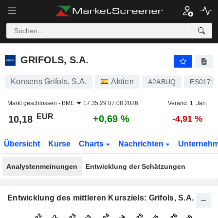
GRIFOLS, S.A.
10,18
€
+0,69 %
GRIFOLS, S.A.
Konsens Grifols, S.A.
Aktien
A2ABUQ
ES0171
Markt geschlossen -
BME
17:35:29 07.08.2026
Veränd. 1. Jan.
EUR
+0,69 %
10,18
-4,91 %
Übersicht
Kurse
Charts
Nachrichten
Unterneh
Analystenmeinungen
Entwicklung der Schätzungen
Entwicklung des mittleren Kursziels: Grifols, S.A.