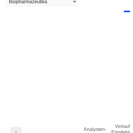
Verlauf d
Analysten-
Empfehlu