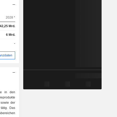
2028 *
42,25 Mrd.
6 Mrd.
-
anzdaten
nie in den
ieprodukte
 sowie der
tätig. Das
sbereichen