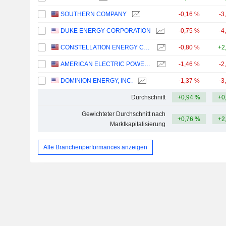
SOUTHERN COMPANY
-0,16 %
-3
DUKE ENERGY CORPORATION
-0,75 %
-4
CONSTELLATION ENERGY CORPORATION
-0,80 %
+2
AMERICAN ELECTRIC POWER COMPANY, INC.
-1,46 %
-2
DOMINION ENERGY, INC.
-1,37 %
-3
Durchschnitt
+0,94 %
+0
Gewichteter Durchschnitt nach
+0,76 %
+2
Marktkapitalisierung
Alle Branchenperformances anzeigen