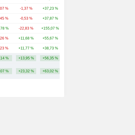
,07 %
-1,37 %
+37,23 %
107 Mrd.
,45 %
-0,53 %
+37,87 %
96,17 Mrd.
,78 %
-22,83 %
+155,07 %
94,67 Mrd.
,26 %
+11,68 %
+55,67 %
68,85 Mrd.
,23 %
+11,77 %
+38,73 %
60,05 Mrd.
,14 %
+13,95 %
+56,35 %
114,69 Mrd.
,07 %
+23,32 %
+63,02 %