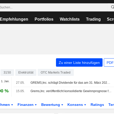
Empfehlungen
Portfolios
Watchlists
Trading
Scr
Zu einer Liste hinzufügen
PDF-
3150
Elektrizität
OTC Markets Traded
 1. Jan.
27.05.
GREMS,Inc. schlägt Dividende für das am 31. März 2026 endende Geschäftsjahr vor, zahlbar am 25. Juni 2026
90 %
15.05.
Grems,Inc. veröffentlicht konsolidierte Gewinnprognose für das am 30. September 2026 endende Halbjahr und das am 31. März 2027 endende Geschäftsjahr
ehmen
Finanzen
Bewertung
Konsens
Ratings
Te