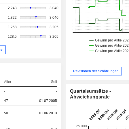
2.243
3.040
1.822
3.040
1.258
3.205
128,5
3.205
se
Revisionen der Schätzungen
Alter
Seit
Quartalsumsätze -
-
-
Abweichungsrate
47
01.07.2005
50
01.06.2013