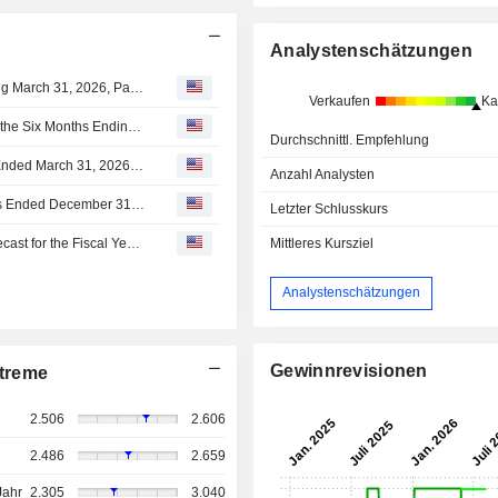
Analystenschätzungen
GREMS,Inc. Proposes Dividend for the Fiscal Year Ending March 31, 2026, Payable on June 25, 2026
Verkaufen
Ka
Grems,Inc. Provides Consolidated Earnings Forecast for the Six Months Ending September 30, 2026 and Fiscal Year Ending March 31, 2027
Durchschnittl. Empfehlung
Grems,Inc. Proposes Cash Dividend for the Fiscal Year Ended March 31, 2026, Payable on June 25, 2026; Provides Dividend Forecast for the Second Quarter Ending September 30, 2026 and Fiscal Year Ending March 31, 2027
Anzahl Analysten
Grems,Inc. Reports Earnings Results for the Nine Months Ended December 31, 2025
Letzter Schlusskurs
Grems,Inc. Provides Consolidated Financial Results Forecast for the Fiscal Year Ending March 31, 2026
Mittleres Kursziel
Analystenschätzungen
Gewinnrevisionen
treme
2.506
2.606
2.486
2.659
Jahr
2.305
3.040