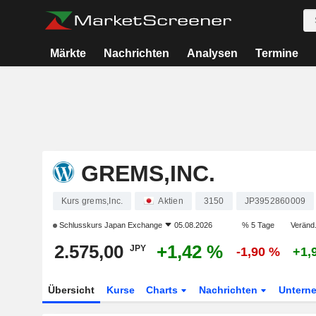
Märkte
Nachrichten
Analysen
Termine
GREMS,INC.
Kurs grems,Inc.
Aktien
3150
JP3952860009
Schlusskurs
Japan Exchange
05.08.2026
% 5 Tage
Veränd.
2.575,00
+1,42 %
JPY
-1,90 %
+1,
Übersicht
Kurse
Charts
Nachrichten
Untern