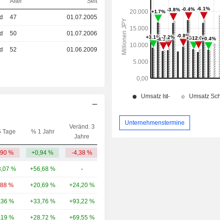
Alter
Seit
ed
47
01.07.2005
ed
50
01.07.2006
ed
52
01.06.2009
Unternehmenstermine
Veränd. 3
5 Tage
% 1 Jahr
Kap.($)
Jahre
,90 %
+0,94 %
-4,38 %
378 Mio.
,07 %
+56,68 %
-
271 Mrd.
,88 %
+20,69 %
+24,20 %
179 Mrd.
,36 %
+33,76 %
+93,22 %
154 Mrd.
,19 %
+28,72 %
+69,55 %
115 Mrd.