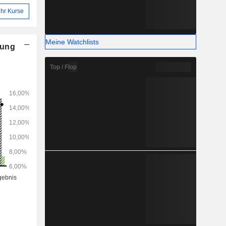
hr Kurse
Meine Watchlists
nung
Top / Flop