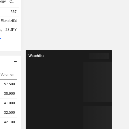
ergy Cost
enkung von
367
h Beratung
 für Strom
Elektrizität
rtrieb von
g - 28 JPY
Zwecke und
en. Der
ct“ befasst
romanlagen
halte sowie
Watchlist
ergien. Der
befasst sich
enskunden.
Volumen
57.500
38.900
41.000
32.500
42.100