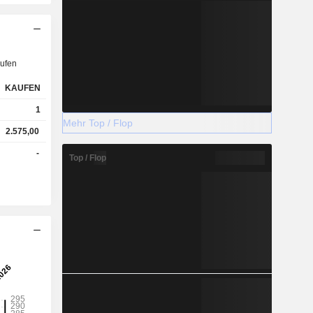
ufen
KAUFEN
1
Mehr Top / Flop
2.575,00
-
Top / Flop