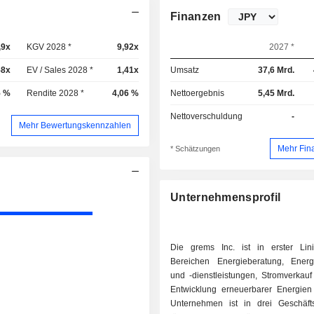
Finanzen
,9x
KGV 2028 *
9,92x
2027 *
58x
EV / Sales 2028 *
1,41x
Umsatz
37,6 Mrd.
5 %
Rendite 2028 *
4,06 %
Nettoergebnis
5,45 Mrd.
Nettoverschuldung
-
Mehr Bewertungskennzahlen
Mehr Fin
* Schätzungen
Unternehmensprofil
Die grems Inc. ist in erster Li
Bereichen Energieberatung, Energ
und -dienstleistungen, Stromverkauf
Entwicklung erneuerbarer Energien 
Unternehmen ist in drei Geschäft