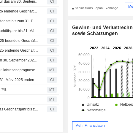
Grems,Inc. veröffentlicht konsolidierte Gewinnprognose für das am 30. September 2026 endende Halbjahr und das am 31. März 2027 endende Geschäftsjahr
CI
Me
Schlusskurs Japan Exchange
Grems,Inc. schlägt Bardividende für das am 31. März 2026 endende Geschäftsjahr vor, zahlbar am 25. Juni 2026; Unternehmen gibt Dividendenprognose für das zweite Quartal zum 30. September 2026 und das Geschäftsjahr zum 31. März 2027 bekannt
CI
Grems,Inc. veröffentlicht Finanzergebnisse für die neun Monate bis zum 31. Dezember 2025
CI
Gewinn- und Verlustrech
Grems,Inc. gibt konsolidierte Finanzprognose für das Geschäftsjahr bis 31. März 2026 bekannt
CI
sowie Schätzungen
Grems, Inc. kündigt Bardividende für das am 31. März 2025 beendete Geschäftsjahr an, zahlbar am 1. Dezember 2025
CI
Gremz, Inc. schlägt Bardividende für das am 31. März 2025 endende Geschäftsjahr vor, zahlbar am 26. Juni 2025; gibt Dividendenprognose für das am 30. September 2025 endende zweite Quartal und das am 31. März 2026 endende Geschäftsjahr bekannt
CI
Gremz, Inc. gibt konsolidierte Gewinnprognose für das am 30. September 2025 endende Halbjahr und das am 31. März 2026 endende Geschäftsjahr bekannt.
CI
Gremz erhöht Dividendenausschüttung auf 40% und hebt Jahresendprognose an
MT
Gremz,Inc. revidiert die Dividendenprognose für das am 31. März 2025 endende Geschäftsjahr
CI
r 7%
MT
%
MT
Gremz,Inc. gibt eine konsolidierte Gewinnprognose für das Geschäftsjahr bis zum 31. März 2025 ab
CI
Mehr Finanzdaten