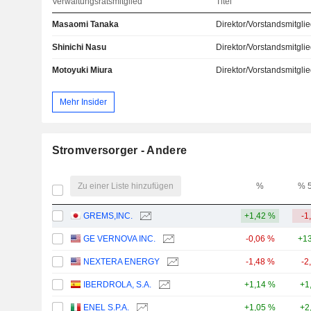
Verwaltungsratsmitglied
Titel
Masaomi Tanaka
Direktor/Vorstandsmitgli
Shinichi Nasu
Direktor/Vorstandsmitgli
Motoyuki Miura
Direktor/Vorstandsmitgli
Mehr Insider
Stromversorger - Andere
Zu einer Liste hinzufügen
%
% 
GREMS,INC.
+1,42 %
-1
GE VERNOVA INC.
-0,06 %
+13
NEXTERA ENERGY
-1,48 %
-2
IBERDROLA, S.A.
+1,14 %
+1
ENEL S.P.A.
+1,05 %
+2