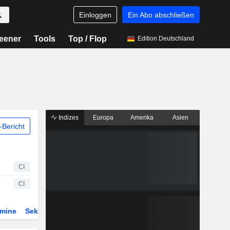
Einloggen
Ein Abo abschließen
eener
Tools
Top / Flop
Edition Deutschland
Indizes
Europa
Amerika
Asien
Bericht
CI
CI
rmine
Sektor
ETFs