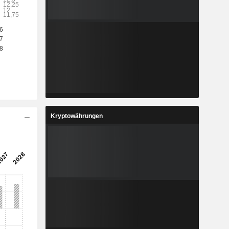
-
-
-
5
0,1112
0,1143
-
2,53 %
2,74 %
9
1,362
1,424
%
1,69 %
4,58 %
5
0,1335
0,145
%
3,09 %
8,61 %
7
2.158.617
2.158.617
Kryptowährungen
-
-
-