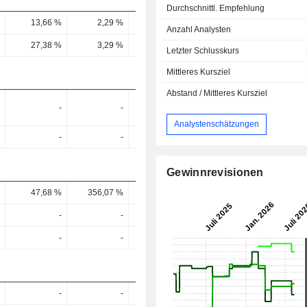
Durchschnittl. Empfehlung
13,66 %
2,29 %
0,28 %
-0,94 %
Anzahl Analysten
27,38 %
3,29 %
-1,54 %
-6,12 %
Letzter Schlusskurs
Mittleres Kursziel
Abstand / Mittleres Kursziel
-
-
-
-
Analystenschätzungen
-
-
-
6,23x
Gewinnrevisionen
47,68 %
356,07 %
-
-
-
-
-
-
-
-
-
-
-
-
-
-