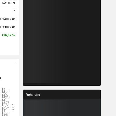
KAUFEN
-
-
-
7
-
-
-
1,140
GBP
1,330
GBP
+16,67 %
-
-
-
-
-
-
-
-
-
-
-
-
-
-
-
Rohstoffe
-
-
-