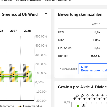
Cashflow
Finanzkennzahlen
Geschäftsbereiche
: Greencoat Uk Wind
Bewertungskennzahlen
2026 *
KGV
8,8x
KBV
0,85x
EV / Sales
8,5x
Rendite
9,52 %
Mehr
* Schätzungen
Bewertungskennza
Gewinn pro Aktie & Divid