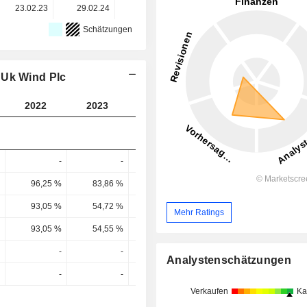
23.02.23
29.02.24
27.02.25
26.02.26
Schätzungen
 Uk Wind Plc
2022
2023
2024
2025
2026
-
-
-
-
96,25 %
83,86 %
44,16 %
146,26 %
83,56 
93,05 %
54,72 %
-103,61 %
379,35 %
64,4 
Mehr Ratings
93,05 %
54,55 %
-103,61 %
379,35 %
61,43 
-
-
-
-539,36 %
Analystenschätzungen
-
-
-
-142,18 %
Verkaufen
Ka