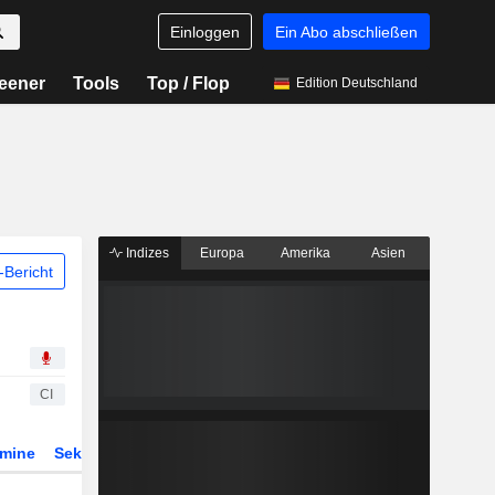
Einloggen
Ein Abo abschließen
eener
Tools
Top / Flop
Edition Deutschland
Indizes
Europa
Amerika
Asien
Bericht
CI
rmine
Sektor
Derivate