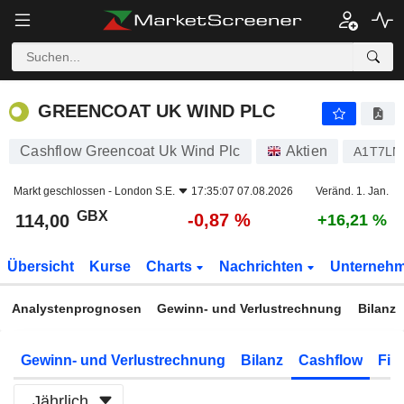
GREENCOAT UK WIND PLC
114,00
p
-0,87 %
GREENCOAT UK WIND PLC
Cashflow Greencoat Uk Wind Plc
Aktien
A1T7LN
Markt geschlossen -
London S.E.
17:35:07 07.08.2026
Veränd. 1. Jan.
GBX
-0,87 %
114,00
+16,21 %
Übersicht
Kurse
Charts
Nachrichten
Unterneh
Analystenprognosen
Gewinn- und Verlustrechnung
Bilanz
Gewinn- und Verlustrechnung
Bilanz
Cashflow
Fin
Jährlich