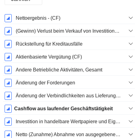
Ende d.
Nettoergebnis - (CF)
Geschäftsjahres:
Dezember
(Gewinn) Verlust beim Verkauf von Investitionen - (CF)
Rückstellung für Kreditausfälle
Aktienbasierte Vergütung (CF)
Andere Betriebliche Aktivitäten, Gesamt
Änderung der Forderungen
Änderung der Verbindlichkeiten aus Lieferungen und Leistungen
Cashflow aus laufender Geschäftstätigkeit
Investition in handelbare Wertpapiere und Eigenkapitalinstrumente, Gesamt
Netto (Zunahme) Abnahme von ausgegebenen / verkauften Krediten - Investition