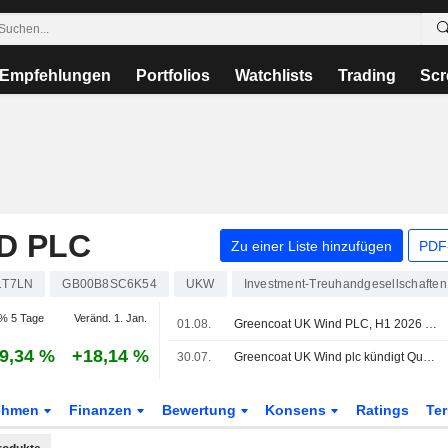
Empfehlungen
Portfolios
Watchlists
Trading
Scr
D PLC
Zu einer Liste hinzufügen
PDF-
1T7LN
GB00B8SC6K54
UKW
Investment-Treuhandgesellschaften
% 5 Tage
Veränd. 1. Jan.
01.08.
Greencoat UK Wind PLC, H1 2026 Earnings Call, Jul 31, 2026
9,34 %
+18,14 %
30.07.
Greencoat UK Wind plc kündigt Quartalsdividende an, zahlbar am 28. August 2026
ehmen
Finanzen
Bewertung
Konsens
Ratings
Te