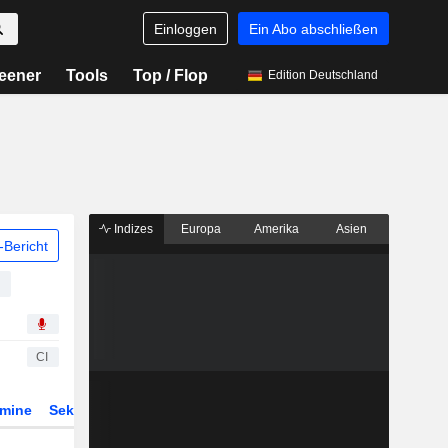
Einloggen
Ein Abo abschließen
eener
Tools
Top / Flop
Edition Deutschland
Indizes
Europa
Amerika
Asien
Bericht
CI
rmine
Sektor
Derivate