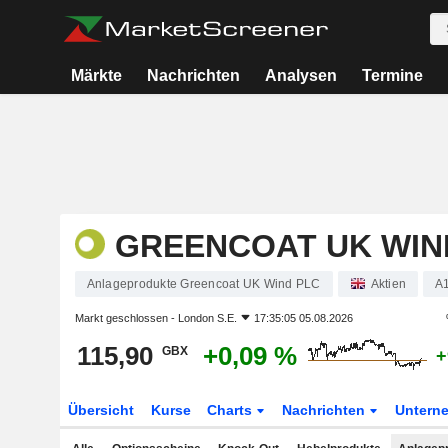
Märkte
Nachrichten
Analysen
Termine
GREENCOAT UK WIN
Anlageprodukte Greencoat UK Wind PLC
Aktien
A
Markt geschlossen -
London S.E.
17:35:05 05.08.2026
115,90
+0,09 %
GBX
+
Übersicht
Kurse
Charts
Nachrichten
Untern